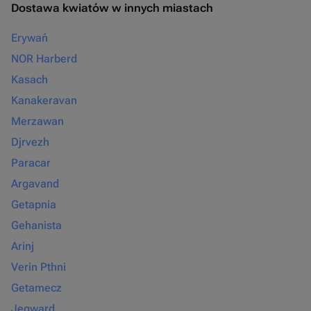
Dostawa kwiatów w innych miastach
Erywań
NOR Harberd
Kasach
Kanakeravan
Merzawan
Djrvezh
Paracar
Argavand
Getapnia
Gehanista
Arinj
Verin Pthni
Getamecz
Jegward