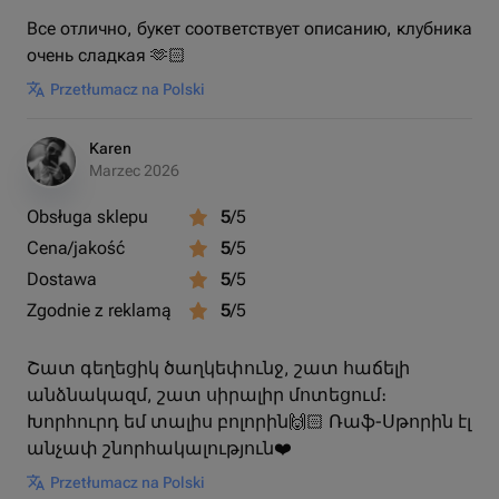
Все отлично, букет соответствует описанию, клубника
очень сладкая 🫶🏻
Przetłumacz na Polski
Karen
Marzec 2026
Obsługa sklepu
5
/5
Cena/jakość
5
/5
Dostawa
5
/5
Zgodnie z reklamą
5
/5
Շատ գեղեցիկ ծաղկեփունջ, շատ հաճելի
անձնակազմ, շատ սիրալիր մոտեցում։
Խորհուրդ եմ տալիս բոլորին🙌🏻 Ռաֆ-Սթորին էլ
անչափ շնորհակալություն❤️
Przetłumacz na Polski