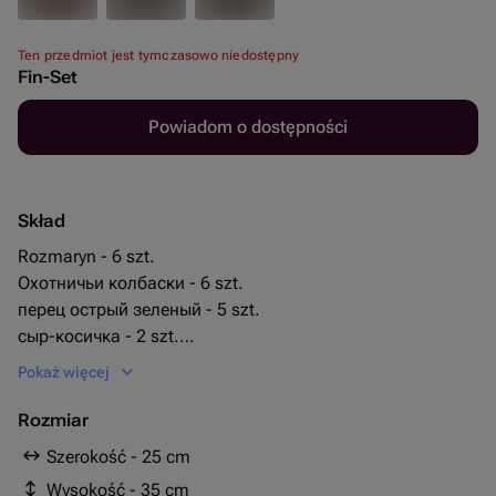
Ten przedmiot jest tymczasowo niedostępny
Fin-Set
Powiadom o dostępności
Skład
Rozmaryn - 6 szt.
Охотничьи колбаски - 6 szt.
перец острый зеленый - 5 szt.
сыр-косичка - 2 szt.
гриссини - 8 szt.
Pokaż więcej
охотничьи колбаски круглые - 5 szt.
водка finlandia 0.5л - 1 szt.
Rozmiar
колбаса копченая маленькие - 15 szt.
Szerokość - 25 cm
Wysokość - 35 cm