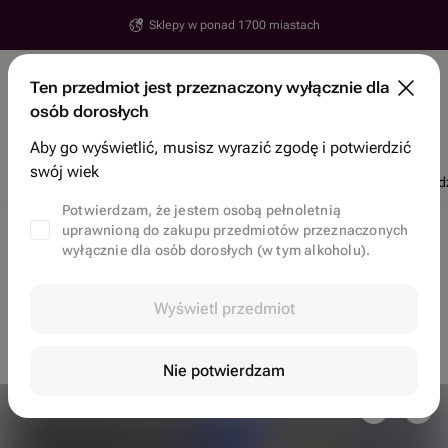
Sklepy w ponad 1700 miastach
Erywań
Ten przedmiot jest przeznaczony wyłącznie dla
Ulica, numer, miasto
osób dorosłych
Wyszukaj przedmioty i sklepy
Aby go wyświetlić, musisz wyrazić zgodę i potwierdzić
swój wiek
Rabaty
Popularne
Kwiaty
Ciastka bento
Truskawki w czekolad
Potwierdzam, że jestem osobą pełnoletnią
uprawnioną do zakupu przedmiotów przeznaczonych
Dostawa kwiatowa w Erywań
Jadalne bukiety w Erywań
wyłącznie dla osób dorosłych (w tym alkoholu).
Ten przedmiot jest niedostępny, ale możesz zerknąć
Wyświetl przedmiot
na inne opcje
na stronie głównej
Nie potwierdzam