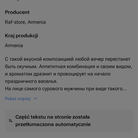
Producent
Raf-store, Armenia
Kraj produkcji
Armenia
С такой вкусной композицией любой вечер перестанет
быть скучным. Аппетитная комбинация и своим видом,
и ароматом дразнит и провоцирует на начало
праздничного веселья.
На лице самого сурового мужчины при виде такого
подарка появится улыбка.
Pokaż więcej
Хотя, если мужчин спросить, то большая их часть была
бы согласна принимать подобные сюрпризы хоть
Część tekstu na stronie została
каждую пятницу.
przetłumaczona automatycznie