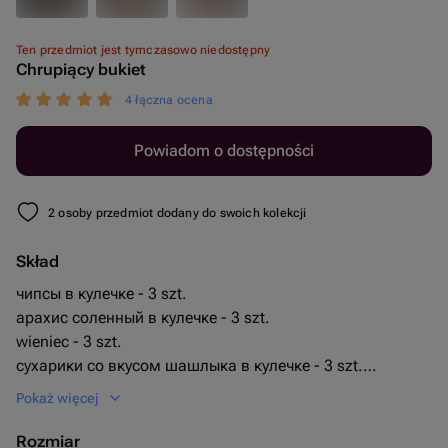
Ten przedmiot jest tymczasowo niedostępny
Chrupiący bukiet
4 łączna ocena
Powiadom o dostępności
2 osoby przedmiot dodany do swoich kolekcji
Skład
чипсы в кулечке - 3 szt.
арахис соленный в кулечке - 3 szt.
wieniec - 3 szt.
сухарики со вкусом шашлыка в кулечке - 3 szt.
арахис со вкусом васаби в кулечке - 1 szt.
Pokaż więcej
арахис со вкусом сыра в кулечке - 3 szt.
сухарики со вкусом сыра в кулечке - 3 szt.
Rozmiar