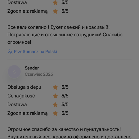
Dostawa
5
/5
Zgodnie z reklamą
5
/5
Все великолепно ! Букет свежий и красивый!
Потрясающие и отзывчивые сотрудники! Спасибо
огромное!
Przetłumacz na Polski
Sender
S
Czerwiec 2026
Obsługa sklepu
5
/5
Cena/jakość
5
/5
Dostawa
5
/5
Zgodnie z reklamą
5
/5
Огромное спасибо за качество и пунктуальность!
Внушительный вес, красиво оформлено и доставлено