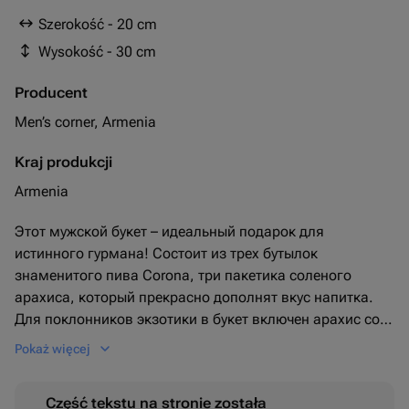
Szerokość - 20 cm
Wysokość - 30 cm
Producent
Men’s corner, Armenia
Kraj produkcji
Armenia
Этот мужской букет – идеальный подарок для
истинного гурмана! Состоит из трех бутылок
знаменитого пива Corona, три пакетика соленого
арахиса, который прекрасно дополнят вкус напитка.
Для поклонников экзотики в букет включен арахис со
вкусом васаби, а любителям классики обязательно
Pokaż więcej
придутся по вкусу арахис и сухарики со вкусом сыра. В
букете также есть три пакетика сухариков со вкусом
Część tekstu na stronie została
шашлыка и тройной запас любимых всеми чипсов.