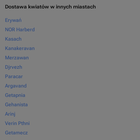
Dostawa kwiatów w innych miastach
Erywań
NOR Harberd
Kasach
Kanakeravan
Merzawan
Djrvezh
Paracar
Argavand
Getapnia
Gehanista
Arinj
Verin Pthni
Getamecz