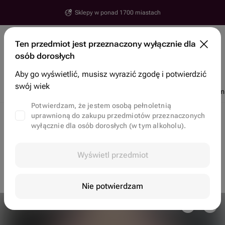
Sklepy w ponad 1700 miastach
Erywań
Ten przedmiot jest przeznaczony wyłącznie dla
Ulica, numer, miasto
osób dorosłych
Wyszukaj przedmioty i sklepy
Aby go wyświetlić, musisz wyrazić zgodę i potwierdzić
swój wiek
Rabaty
Popularne
Kwiaty
Ciastka bento
Kosze i zestawy upo
Potwierdzam, że jestem osobą pełnoletnią
uprawnioną do zakupu przedmiotów przeznaczonych
Dostawa kwiatowa w Erywań
Jadalne bukiety w Erywań
wyłącznie dla osób dorosłych (w tym alkoholu).
Ten przedmiot jest niedostępny, ale możesz zerknąć
Wyświetl przedmiot
na inne opcje
na stronie głównej
Nie potwierdzam