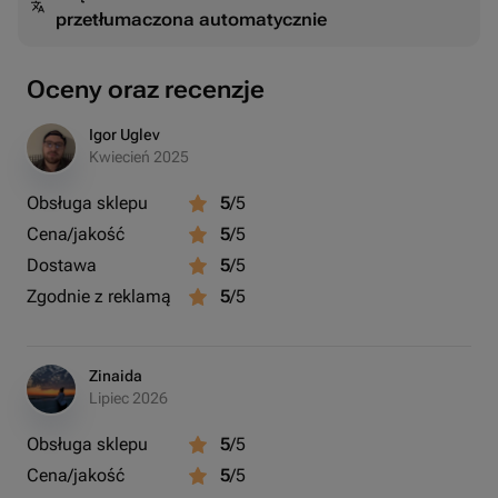
przetłumaczona automatycznie
Этот букет станет отличным подарком на любой
праздник или просто приятным сюрпризом для
любимого человека.
Oceny oraz recenzje
Igor Uglev
Kwiecień 2025
Obsługa sklepu
5
/5
Cena/jakość
5
/5
Dostawa
5
/5
Zgodnie z reklamą
5
/5
Zinaida
Lipiec 2026
Obsługa sklepu
5
/5
Cena/jakość
5
/5