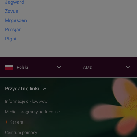
Jegward
Zovuni
Mrgaszen
Prosjan
Ptgni
Polski
AMD
Przydatne linki
Informacje o Flowwow
Media i programy partnerskie
Kariera
Centrum pomocy