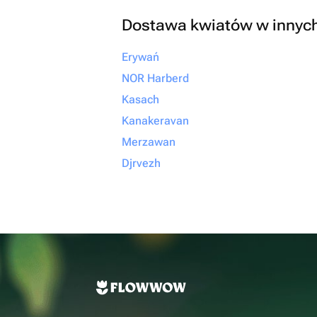
Dostawa kwiatów w innyc
Erywań
NOR Harberd
Kasach
Kanakeravan
Merzawan
Djrvezh