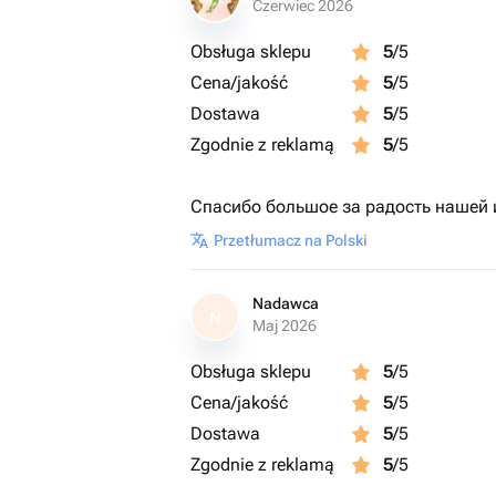
Czerwiec 2026
Obsługa sklepu
5
/5
Cena/jakość
5
/5
Dostawa
5
/5
Zgodnie z reklamą
5
/5
Спасибо большое за радость нашей 
Przetłumacz na Polski
Nadawca
N
Maj 2026
Obsługa sklepu
5
/5
Cena/jakość
5
/5
Dostawa
5
/5
Zgodnie z reklamą
5
/5