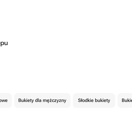
epu
cowe
Bukiety dla mężczyzny
Słodkie bukiety
Buki