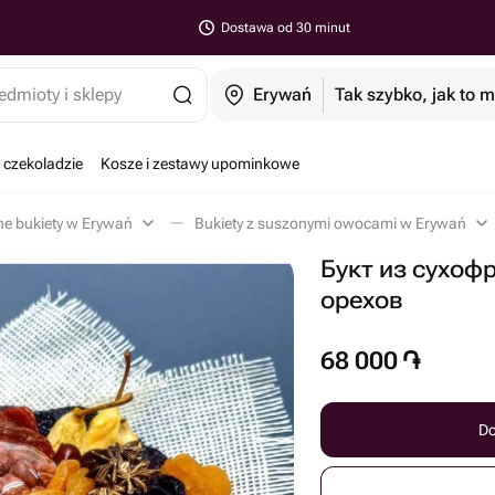
Dostawa od 30 minut
edmioty i sklepy
Erywań
Tak szybko, jak to 
 czekoladzie
Kosze i zestawy upominkowe
ne bukiety w Erywań
Bukiety z suszonymi owocami w Erywań
Букт из сухоф
орехов
68 000
֏
Do