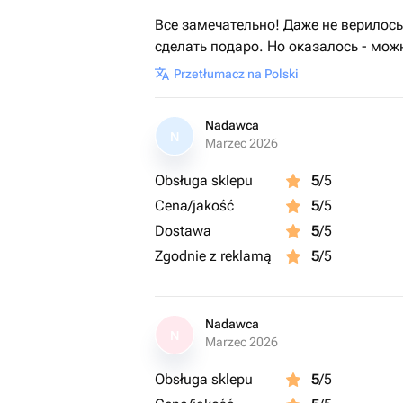
Все замечательно! Даже не верилос
сделать подаро. Но оказалось - мож
Przetłumacz na Polski
Nadawca
N
Marzec 2026
Obsługa sklepu
5
/5
Cena/jakość
5
/5
Dostawa
5
/5
Zgodnie z reklamą
5
/5
Nadawca
N
Marzec 2026
Obsługa sklepu
5
/5