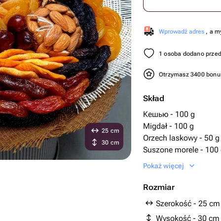
Wprowadź adres
, a m
1 osoba dodano przed
Otrzymasz 3400 bon
Skład
Кешью - 100 g
Migdał - 100 g
25 cm
Orzech laskowy - 50 g
30 cm
Suszone morele - 100
Suszone śliwki - 100 g
Pokaż więcej
сушеная груша - 3 szt
Rozmiar
Szerokość - 25 cm
Wysokość - 30 cm