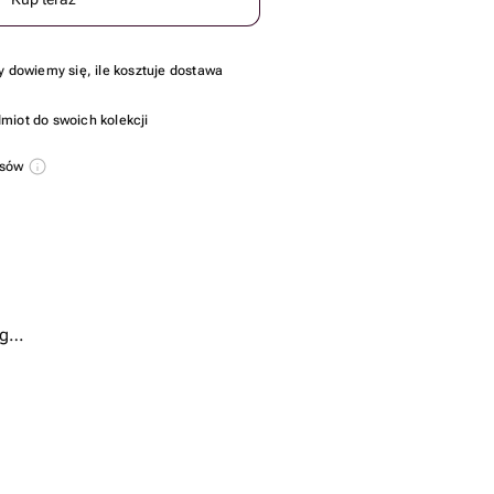
y dowiemy się, ile kosztuje dostawa
miot do swoich kolekcji
usów
 g
.