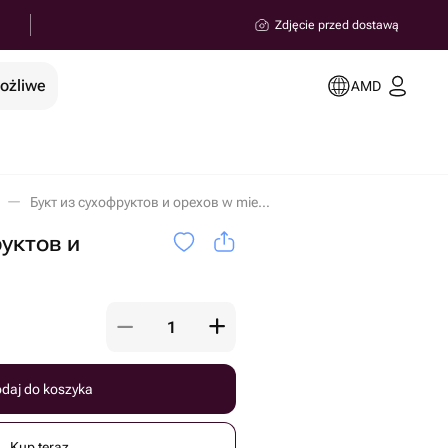
Zdjęcie przed dostawą
możliwe
AMD
Букт из сухофруктов и орехов w miejscowości Erywań
руктов и
daj do koszyka
Kup teraz