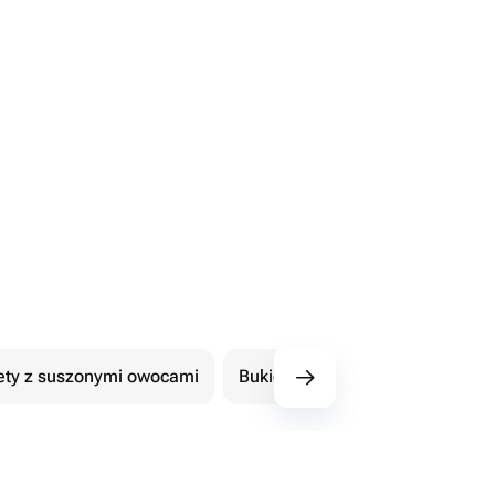
ety z suszonymi owocami
Bukiety z czekoladowymi kwiat