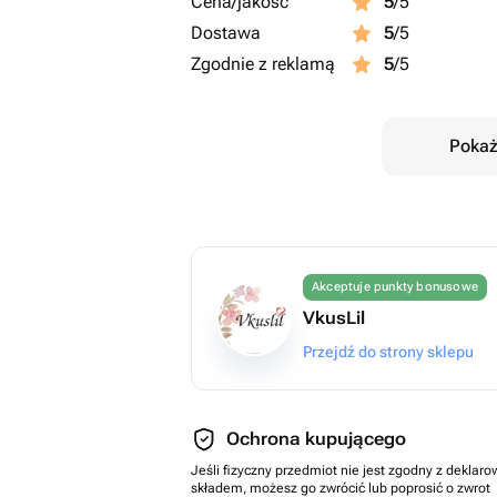
Cena/jakość
5
/5
Dostawa
5
/5
Zgodnie z reklamą
5
/5
Pokaż
Akceptuje punkty bonusowe
VkusLil
Przejdź do strony sklepu
Ochrona kupującego
Jeśli fizyczny przedmiot nie jest zgodny z dekla
składem, możesz go zwrócić lub poprosić o zwrot