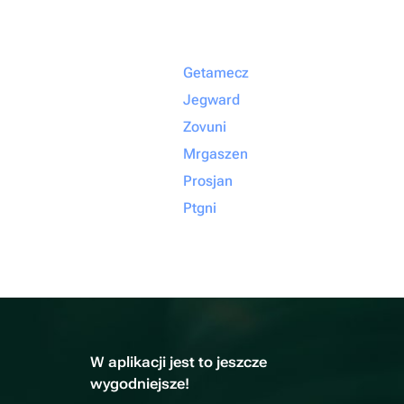
Getamecz
Jegward
Zovuni
Mrgaszen
Prosjan
Ptgni
W aplikacji jest to jeszcze
wygodniejsze!