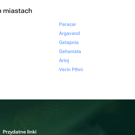
h miastach
Paracar
Argavand
Getapnia
Gehanista
Arinj
Verin Pthni
Przydatne linki