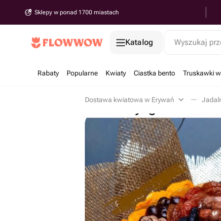
Sklepy w ponad 1700 miastach
Katalog
Wyszukaj prz
Rabaty
Popularne
Kwiaty
Ciastka bento
Truskawki w
Dostawa kwiatowa w Erywań
Jadal