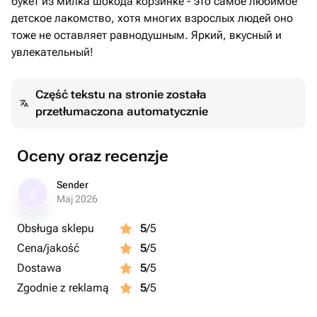
букет из милка шокода корзинке - это самое любимое
детское лакомство, хотя многих взрослых людей оно
тоже не оставляет равнодушным. Яркий, вкусный и
увлекательный!
Część tekstu na stronie została
przetłumaczona automatycznie
Oceny oraz recenzje
Sender
S
Maj 2026
Obsługa sklepu
5
/5
Cena/jakość
5
/5
Dostawa
5
/5
Zgodnie z reklamą
5
/5