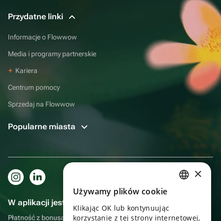
Przydatne linki
Informacje o Flowwow
Media i programy partnerskie
Kariera
Centrum pomocy
Sprzedaj na Flowwow
Popularne miasta
×
Używamy plików cookie
RUSSIAN
W aplikacji jest to jeszcze wygodniejsze!
Klikając OK lub kontynuując
ENGLISH
korzystanie z tej strony internetowej,
Płatność z bonusami, samodzielna dostawa, wygodny czat z