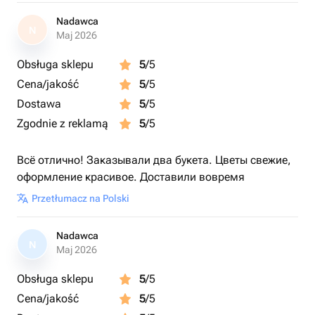
Nadawca
N
Maj 2026
Obsługa sklepu
5
/5
Cena/jakość
5
/5
Dostawa
5
/5
Zgodnie z reklamą
5
/5
Всё отлично! Заказывали два букета. Цветы свежие,
оформление красивое. Доставили вовремя
Przetłumacz na Polski
Nadawca
N
Maj 2026
Obsługa sklepu
5
/5
Cena/jakość
5
/5