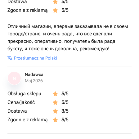
Dostawa
5
/5
Zgodnie z reklamą
5
/5
Отличный магазин, впервые заказывала не в своем
городе/стране, и очень рада, что все сделали
прекрасно, оперативно, получатель была рада
букету, я тоже очень довольна, рекомендую!
Przetłumacz na Polski
Nadawca
N
Maj 2026
Obsługa sklepu
5
/5
Cena/jakość
5
/5
Dostawa
3
/5
Zgodnie z reklamą
5
/5