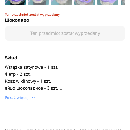
Ten przedmiot został wyprzedany
Шоколадо
Ten przedmiot został wyprzedany
Skład
Wstążka satynowa - 1 szt.
Фетр - 2 szt.
Kosz wiklinowy - 1 szt.
яйцо шоколадное - 3 szt.
милка печенье - 1 szt.
Pokaż więcej
милки вэй - 4 szt.
милка паста шоколадная - 1 szt.
милка lila sticks - 1 szt.
милк шоколад - 3 szt.