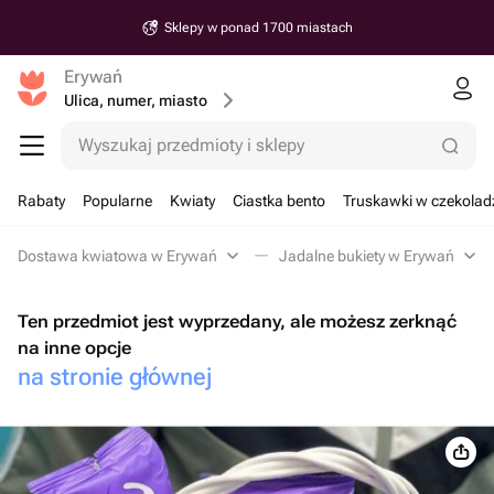
Sklepy w ponad 1700 miastach
Erywań
Ulica, numer, miasto
Wyszukaj przedmioty i sklepy
Rabaty
Popularne
Kwiaty
Ciastka bento
Truskawki w czekolad
Dostawa kwiatowa w Erywań
Jadalne bukiety w Erywań
Ten przedmiot jest wyprzedany, ale możesz zerknąć
na inne opcje
na stronie głównej