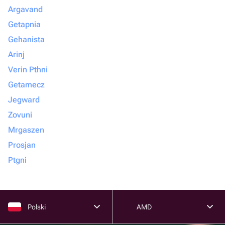
Argavand
Getapnia
Gehanista
Arinj
Verin Pthni
Getamecz
Jegward
Zovuni
Mrgaszen
Prosjan
Ptgni
Polski
AMD