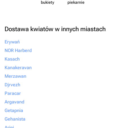
bukiety
piekarnie
Dostawa kwiatów w innych miastach
Erywań
NOR Harberd
Kasach
Kanakeravan
Merzawan
Djrvezh
Paracar
Argavand
Getapnia
Gehanista
Arinj