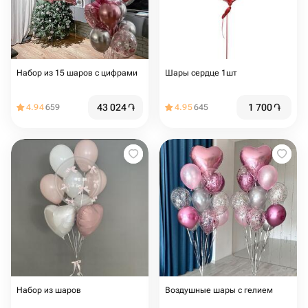
Набор из 15 шаров с цифрами
Шары сердце 1шт
43 024
֏
1 700
֏
4.94
659
4.95
645
Набор из шаров
Воздушные шары с гелием