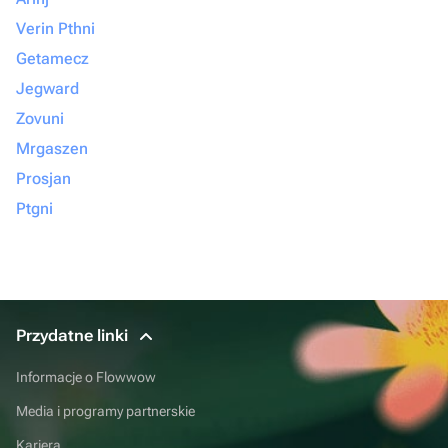
Verin Pthni
Getamecz
Jegward
Zovuni
Mrgaszen
Prosjan
Ptgni
Przydatne linki
Informacje o Flowwow
Media i programy partnerskie
Kariera