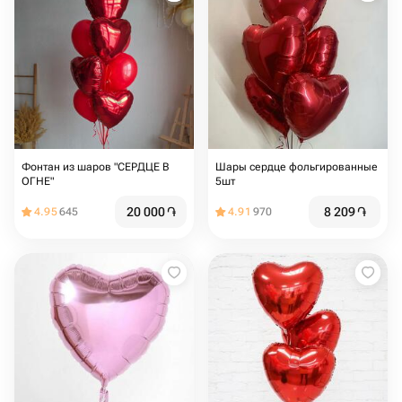
Фонтан из шаров "СЕРДЦЕ В
Шары сердце фольгированные
ОГНЕ"
5шт
20 000
֏
8 209
֏
4.95
645
4.91
970