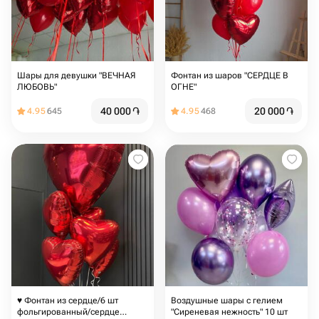
Шары для девушки "ВЕЧНАЯ
Фонтан из шаров "СЕРДЦЕ В
ЛЮБОВЬ"
ОГНЕ"
40 000
֏
20 000
֏
4.95
645
4.95
468
♥️ Фонтан из сердце/6 шт
Воздушные шары с гелием
фольгированный/сердце
"Сиреневая нежность" 10 шт