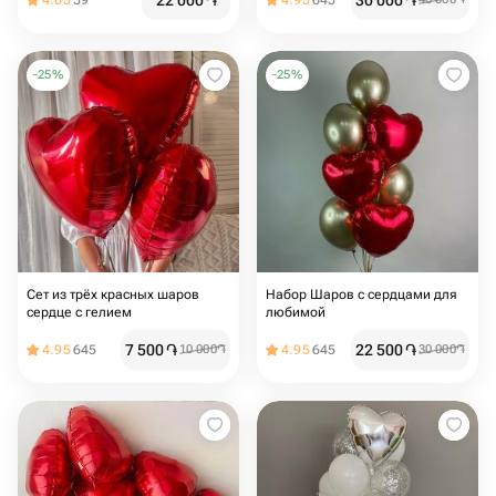
22 000
֏
30 000
֏
4.65
59
4.95
645
-
25
%
-
25
%
Сет из трёх красных шаров
Набор Шаров с сердцами для
сердце с гелием
любимой
7 500
֏
22 500
֏
4.95
645
10 000
֏
4.95
645
30 000
֏