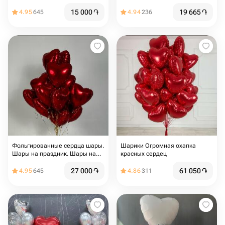
красное/
15 000
֏
19 665
֏
4.95
645
4.94
236
Фольгированные сердца шары.
Шарики Огромная охапка
Шары на праздник. Шары на
красных сердец
день Рождения. Подарок на
мероприятие. Подарок на день
27 000
֏
61 050
֏
4.95
645
4.86
311
Рождения