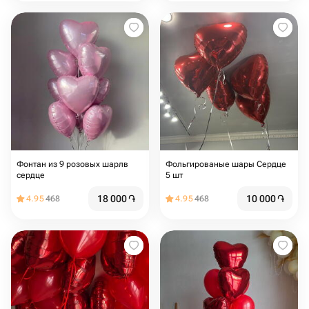
Фонтан из 9 розовых шарлв
Фольгированые шары Сердце
сердце
5 шт
18 000
֏
10 000
֏
4.95
468
4.95
468