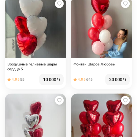
Воздушные гелиевые шары
Фонтан Шаров Любовь
сердца 5️
10 000
֏
20 000
֏
4.95
55
4.95
645