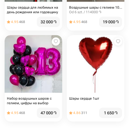
Шары сердца для любимых на
Воздушные шары с гелием 10шт
день рождения или годовщину
Od 6 szt. / 114000 ֏
32 000
֏
19 000
֏
4.95
468
4.95
468
Набор воздушных шаров с
Шары сердце 1шт
гелием, цифры на выбор
47 000
֏
1 650
֏
4.95
468
4.86
311