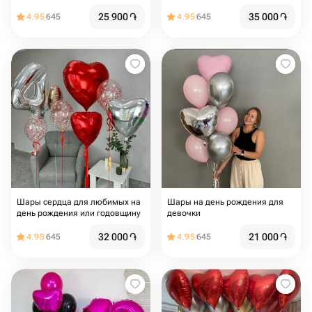
25 900
֏
35 000
֏
4.95
645
4.95
645
Шары сердца для любимых на
Шары на день рождения для
день рождения или годовщину
девочки
32 000
֏
21 000
֏
4.95
645
4.95
645