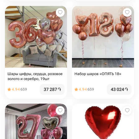
Шары цифры, сердца, розовое
Набор шаров «ОПЯТЬ 18»
золото и серебро, 19шт
37 287
֏
43 024
֏
4.94
659
4.94
659