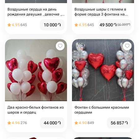
Воздушные сердца на день
Воздушные шары с гелием в
рождения девушке , девочке ,
форме сердца 3 фонтана на
для мамы , на девишник , шары
грузиках
для влюбленных ,на свадьбу
10 000
֏
49 500
֏
4.95
645
4.95
645
66 000
֏
,шары сердца
Два красно-белых фонтанов из
Фонтан с большими красными
шаров и сердец
сердцами
44 000
֏
56 857
֏
4.96
276
4.90
849