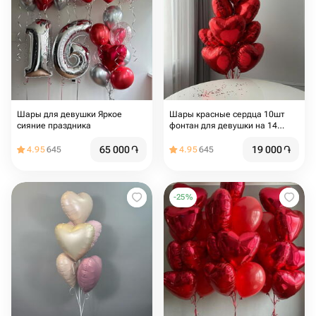
Шары для девушки Яркое
Шары красные сердца 10шт
сияние праздника
фонтан для девушки на 14
февраля и 8 марта, для мамы
65 000
֏
19 000
֏
4.95
645
4.95
645
-
25
%