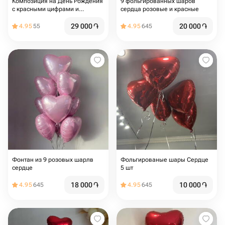
Композиция на День Рождения
9 фольгированных шаров
с красными цифрами и
сердца розовые и красные
сердцами
29 000
֏
20 000
֏
4.95
55
4.95
645
Фонтан из 9 розовых шарлв
Фольгированые шары Сердце
сердце
5 шт
18 000
֏
10 000
֏
4.95
645
4.95
645