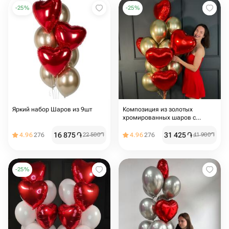
-
25
%
-
25
%
Яркий набор Шаров из 9шт
Композиция из золотых
хромированных шаров с
красными сердцами
16 875
֏
31 425
֏
4.96
276
22 500
֏
4.96
276
41 900
֏
-
25
%