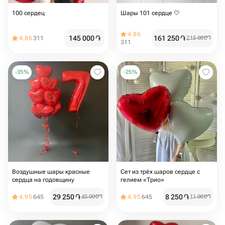
100 сердец
Шары 101 сердце 🤍
4.86
145 000
֏
161 250
֏
4.86
311
215 000
֏
311
-
35
%
-
25
%
Воздушные шары красные
Сет из трёх шаров сердце с
сердца на годовщину
гелием «Трио»
29 250
֏
8 250
֏
4.95
645
45 000
֏
4.95
645
11 000
֏