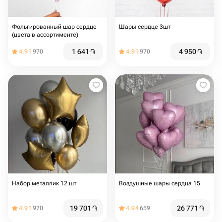
Фольгированный шар сердце
Шары сердце 3шт
(цвета в ассортименте)
1 641
֏
4 950
֏
4.91
970
4.91
970
Набор металлик 12 шт
Воздушные шары сердца 15
19 701
֏
26 771
֏
4.91
970
4.94
659