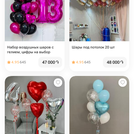
Набор воздушных шаров с
Шары под потолок 20 шт
гелием, цифры на выбор
47 000
֏
48 000
֏
4.95
645
4.95
645