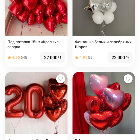
Под потолок 15шт «Красные
Фонтан из Белых и серебряных
сердца
Шаров
27 000
֏
22 000
֏
4.95
645
4.95
55