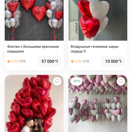
Фонтан с большими красными
Воздушные гелиевые шары
сердцами
сердца 5️
57 000
֏
10 000
֏
4.96
276
4.96
276
-
25
%