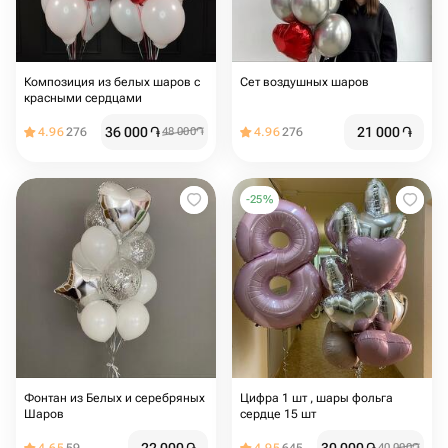
Композиция из белых шаров с
Сет воздушных шаров
красными сердцами
36 000
֏
21 000
֏
4.96
276
48 000
֏
4.96
276
-
25
%
Фонтан из Белых и серебряных
Цифра 1 шт , шары фольга
Шаров
сердце 15 шт
40 000
֏