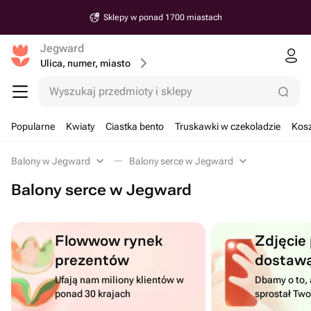
Sklepy w ponad 1700 miastach
Jegward
Ulica, numer, miasto
Wyszukaj przedmioty i sklepy
Popularne
Kwiaty
Ciastka bento
Truskawki w czekoladzie
Kosz
Balony w Jegward
Balony serce w Jegward
Balony serce w Jegward
Flowwow rynek
Zdjęcie
prezentów
dostaw
Ufają nam miliony klientów w
Dbamy o to, 
ponad 30 krajach
sprostał Tw