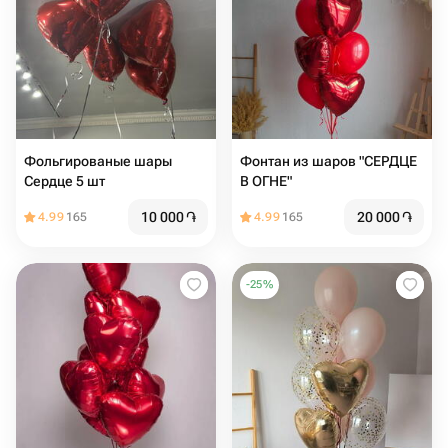
Фольгированые шары
Фонтан из шаров "СЕРДЦЕ
Сердце 5 шт
В ОГНЕ"
10 000
֏
20 000
֏
4.99
165
4.99
165
-
25
%