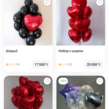
Шары3
Набор с шаром
17 500
֏
20 000
֏
4.91
1K
4.39
22
-
25
%