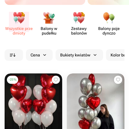
Wszystkie prze​
Balony w
Zestawy
Balony poje​
dmioty
pudełku
balonów
dynczo
Cena
Bukiety kwiatów
Kolor buk
-
25
%