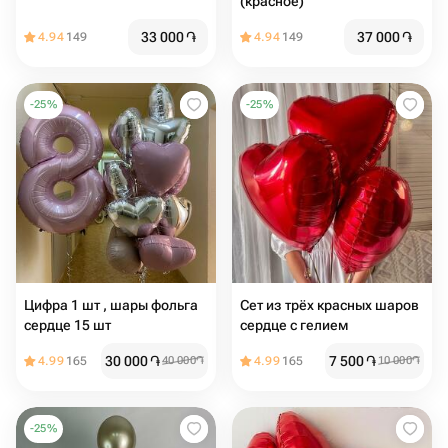
(красное)
33 000
֏
37 000
֏
4.94
149
4.94
149
-
25
%
-
25
%
Цифра 1 шт , шары фольга
Сет из трёх красных шаров
сердце 15 шт
сердце с гелием
30 000
֏
7 500
֏
4.99
165
40 000
֏
4.99
165
10 000
֏
-
25
%