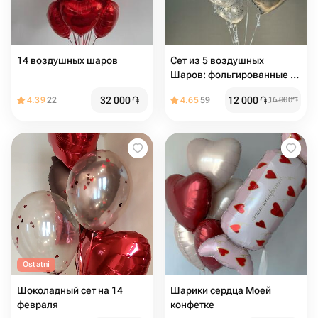
14 воздушных шаров
Сет из 5 воздушных
Шаров: фольгированные и
с конфетти
32 000
֏
12 000
֏
4.39
22
4.65
59
16 000
֏
Ostatni
Шоколадный сет на 14
Шарики сердца Моей
февраля
конфетке