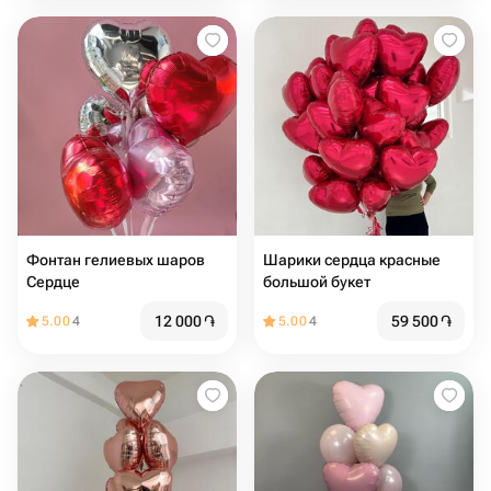
Фонтан гелиевых шаров
Шарики сердца красные
Сердце
большой букет
12 000
֏
59 500
֏
5.00
4
5.00
4