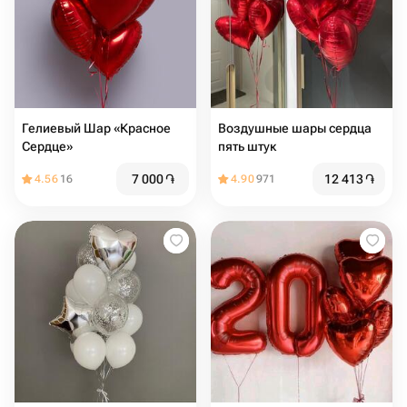
Гелиевый Шар «Красное
Воздушные шары сердца
Сердце»
пять штук
7 000
֏
12 413
֏
4.56
16
4.90
971