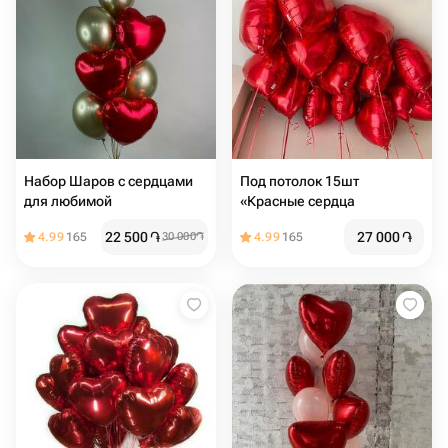
Набор Шаров с сердцами
Под потолок 15шт
для любимой
«Красные сердца
22 500
֏
27 000
֏
4.99
165
30 000
֏
4.99
165