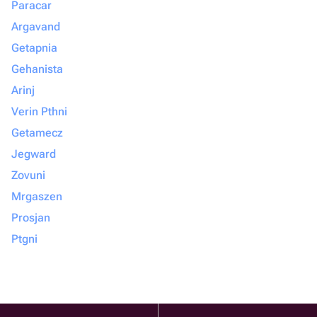
Paracar
Argavand
Getapnia
Gehanista
Arinj
Verin Pthni
Getamecz
Jegward
Zovuni
Mrgaszen
Prosjan
Ptgni