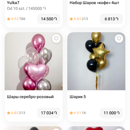
Yulka7
Набор Шаров «кофе» 4шт
Od 10 szt. / 145000 ֏
14 500
֏
6 813
֏
4.92
788
4.85
213
Шары серебро-розовый
Шарик 5
17 034
֏
11 000
֏
4.85
213
4.91
1K