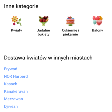
Inne kategorie
Kwiaty
Jadalne
Cukiernie i
Balony
bukiety
piekarnie
Dostawa kwiatów w innych miastach
Erywań
NOR Harberd
Kasach
Kanakeravan
Merzawan
Djrvezh