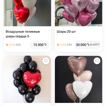
Воздушные гелиевые
Шары 20 шт
шары сердца 5️
15 000
֏
30 000
֏
4.96
224
4.96
224
40 000
֏