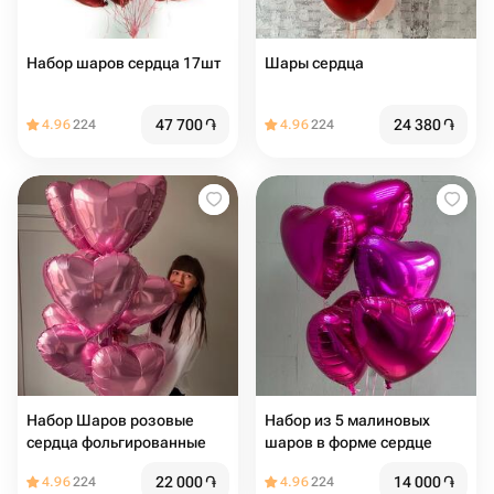
Набор шаров сердца 17шт
Шары сердца
47 700
֏
24 380
֏
4.96
224
4.96
224
Набор Шаров розовые
Набор из 5 малиновых
сердца фольгированные
шаров в форме сердце
22 000
֏
14 000
֏
4.96
224
4.96
224