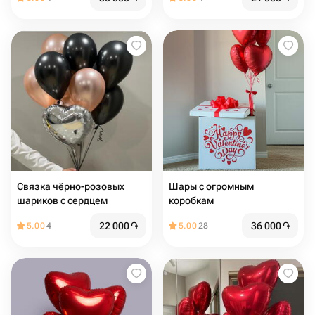
Связка чёрно-розовых
Шары с огромным
шариков с сердцем
коробкам
22 000
֏
36 000
֏
5.00
4
5.00
28