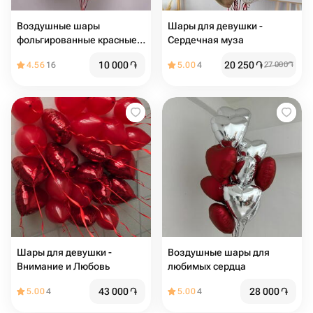
Воздушные шары
Шары для девушки -
фольгированные красные
Сердечная муза
сердца с гелием
10 000
֏
20 250
֏
4.56
16
5.00
4
27 000
֏
Шары для девушки -
Воздушные шары для
Внимание и Любовь
любимых сердца
43 000
֏
28 000
֏
5.00
4
5.00
4