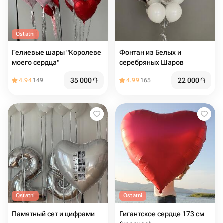
Ostatni
Гелиевые шары "Королеве
Фонтан из Белых и
моего сердца"
серебряных Шаров
35 000
֏
22 000
֏
4.94
149
4.99
165
Ostatni
Ostatni
Памятный сет и цифрами
Гигантское сердце 173 см