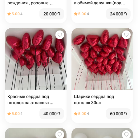
рождения , розовые ,
любимой девушки (под
серебро , сердца
потолок)
20 000
֏
24 000
֏
5.00
4
5.00
4
Красные сердца под
Шарики сердца под
потолок на атласных
потолок 30шт
лентах
40 000
֏
60 000
֏
5.00
4
5.00
4