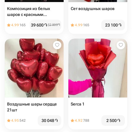
Композиция из белых
Сет воздушных шаров
шаров с красными
сердцами
39 600
֏
23 100
֏
4.99
165
52 800
֏
4.99
165
Воздушные шары сердце
Serca 1
21шт
30 048
֏
2 500
֏
4.95
542
4.92
788