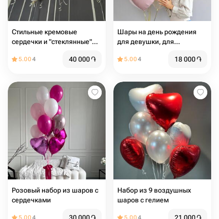
Стильные кремовые
Шары на день рождения
сердечки и "стеклянные"
для девушки, для
шары с лентами под
женщины, для дочки
40 000
֏
18 000
֏
5.00
4
5.00
4
потолок
Розовый набор из шаров с
Набор из 9 воздушных
сердечками
шаров с гелием
30 000
֏
21 000
֏
5.00
4
5.00
4