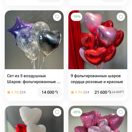
-
10
%
Сет из 5 воздушных
9 фольгированных шаров
Шаров: фольгированные и
сердца розовые и красные
с конфетти
14 000
֏
21 600
֏
4.96
224
4.96
224
24 000
֏
-
25
%