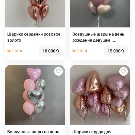
Шарики сердечки розовое
Воздушные шары на день
золото
рождения девушке ,
девочке фонтан с сердцами
18 000
֏
15 000
֏
5.00
4
5.00
4
, шары на девишник , шары
на праздник
Воздушные шары на день
Шарики сердца для