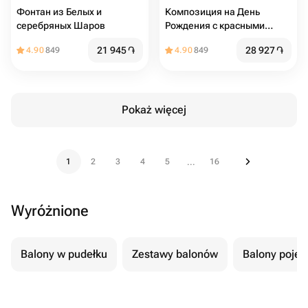
Фонтан из Белых и
Композиция на День
серебряных Шаров
Рождения с красными
цифрами и сердцами
21 945
֏
28 927
֏
4.90
849
4.90
849
Pokaż więcej
1
2
3
4
5
16
...
Wyróżnione
Balony w pudełku
Zestawy balonów
Balony poje