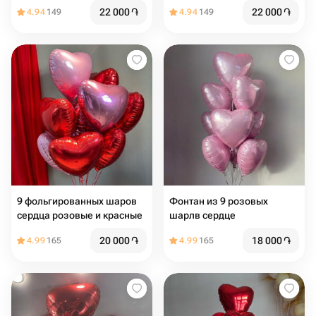
22 000
֏
22 000
֏
4.94
149
4.94
149
9 фольгированных шаров
Фонтан из 9 розовых
сердца розовые и красные
шарлв сердце
20 000
֏
18 000
֏
4.99
165
4.99
165