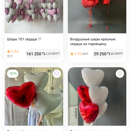
Шары 101 сердце 🤍
Воздушные шары красные
сердца на годовщину
4.86
161 250
֏
29 250
֏
215 000
֏
4.95
641
45 000
֏
311
-
25
%