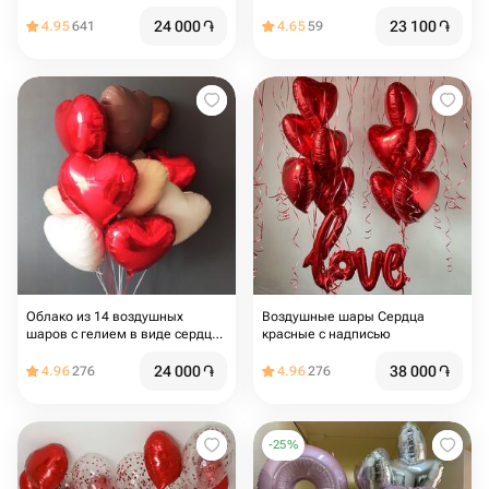
24 000
֏
23 100
֏
4.95
641
4.65
59
Облако из 14 воздушных
Воздушные шары Сердца
шаров с гелием в виде сердца
красные с надписью
для любимой
24 000
֏
38 000
֏
4.96
276
4.96
276
-
25
%