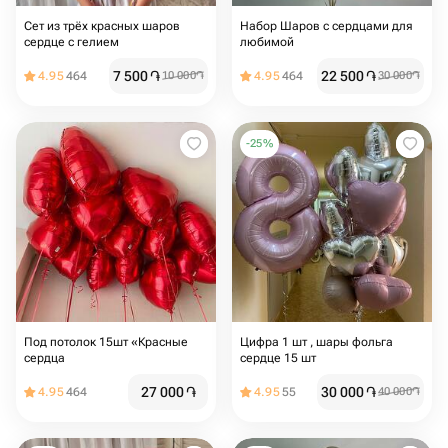
Сет из трёх красных шаров
Набор Шаров с сердцами для
сердце с гелием
любимой
7 500
֏
22 500
֏
4.95
464
10 000
֏
4.95
464
30 000
֏
-
25
%
Под потолок 15шт «Красные
Цифра 1 шт , шары фольга
сердца
сердце 15 шт
27 000
֏
30 000
֏
4.95
464
4.95
55
40 000
֏