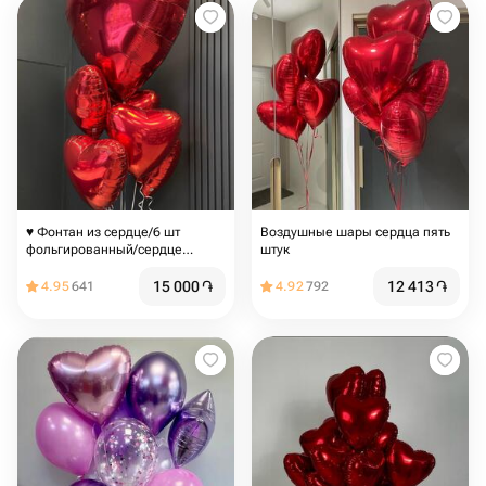
♥️ Фонтан из сердце/6 шт
Воздушные шары сердца пять
фольгированный/сердце
штук
красное/
15 000
֏
12 413
֏
4.95
641
4.92
792