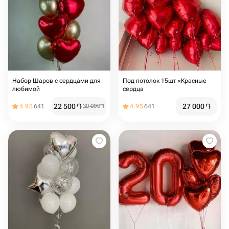
Набор Шаров с сердцами для
Под потолок 15шт «Красные
любимой
сердца
22 500
֏
27 000
֏
4.95
641
30 000
֏
4.95
641