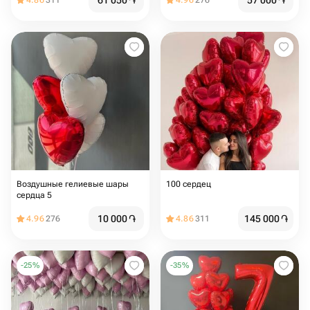
61 050
֏
57 000
֏
4.86
311
4.96
276
Воздушные гелиевые шары
100 сердец
сердца 5️
10 000
֏
145 000
֏
4.96
276
4.86
311
-
25
%
-
35
%