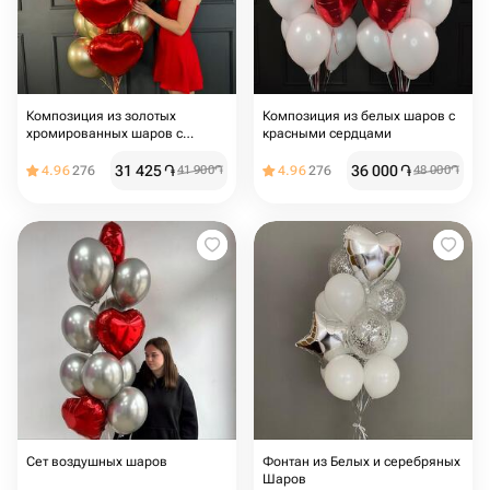
Композиция из золотых
Композиция из белых шаров с
хромированных шаров с
красными сердцами
красными сердцами
31 425
֏
36 000
֏
4.96
276
41 900
֏
4.96
276
48 000
֏
Сет воздушных шаров
Фонтан из Белых и серебряных
Шаров