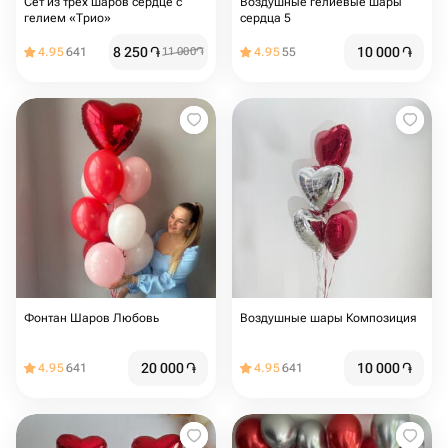
Сет из трёх шаров сердце с
Воздушные гелиевые шары
гелием «Трио»
сердца 5️
8 250
֏
10 000
֏
4.95
641
11 000
֏
4.95
55
Фонтан Шаров Любовь
Воздушные шары Композиция
20 000
֏
10 000
֏
4.95
641
4.95
641