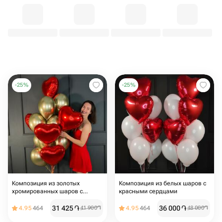
-
25
%
-
25
%
Композиция из золотых
Композиция из белых шаров с
хромированных шаров с
красными сердцами
красными сердцами
31 425
֏
36 000
֏
4.95
464
41 900
֏
4.95
464
48 000
֏