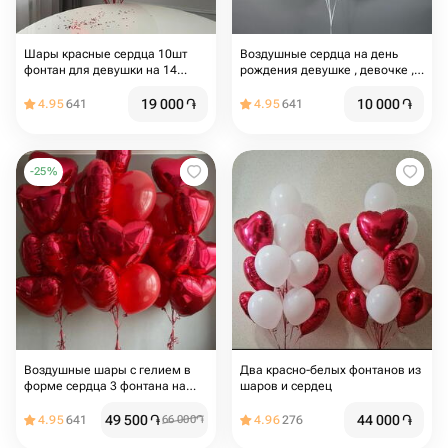
Шары красные сердца 10шт
Воздушные сердца на день
фонтан для девушки на 14
рождения девушке , девочке ,
февраля и 8 марта, для мамы
для мамы , на девишник , шары
для влюбленных ,на свадьбу
19 000
֏
10 000
֏
4.95
641
4.95
641
,шары сердца
-
25
%
Воздушные шары с гелием в
Два красно-белых фонтанов из
форме сердца 3 фонтана на
шаров и сердец
грузиках
49 500
֏
44 000
֏
4.95
641
66 000
֏
4.96
276