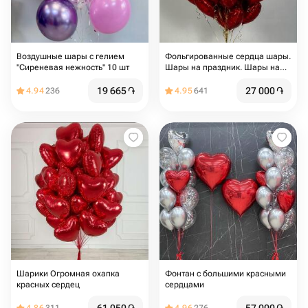
Воздушные шары с гелием
Фольгированные сердца шары.
"Сиреневая нежность" 10 шт
Шары на праздник. Шары на
день Рождения. Подарок на
мероприятие. Подарок на день
19 665
֏
27 000
֏
4.94
236
4.95
641
Рождения
Шарики Огромная охапка
Фонтан с большими красными
красных сердец
сердцами