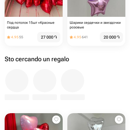
Под потолок 15шт «Красные
Шарики сердечки и звездочки
сердца
розовые
27 000
֏
20 000
֏
4.95
55
4.95
641
Sto cercando un regalo