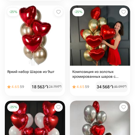
-
25
%
-
25
%
Яркий набор Шаров из 9шт
Композиция из золотых
хромированных шаров с
красными сердцами
18 563
֏
34 568
֏
4.65
59
24 750
֏
4.65
59
46 090
֏
-
25
%