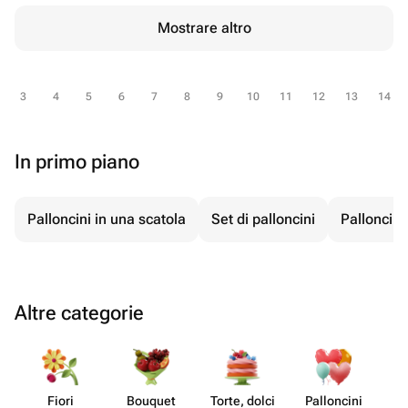
Mostrare altro
3
4
5
6
7
8
9
10
11
12
13
14
In primo piano
Palloncini in una scatola
Set di palloncini
Palloncini 
Altre categorie
Fiori
Bouquet
Torte, dolci
Pall​oncini