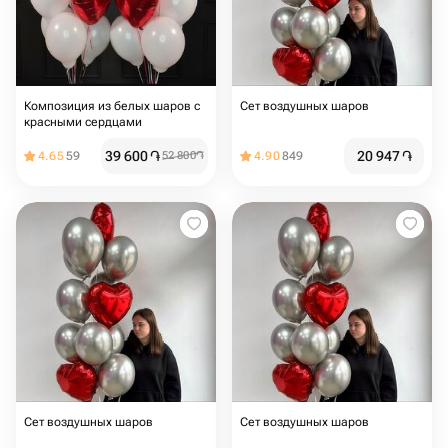
Композиция из белых шаров с
Сет воздушных шаров
красными сердцами
39 600
֏
20 947
֏
4.65
59
52 800
֏
4.90
849
Сет воздушных шаров
Сет воздушных шаров