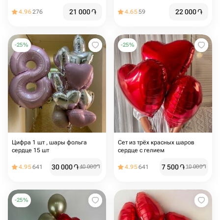
21 000
֏
22 000
֏
4.96
276
4.65
59
-
25
%
-
25
%
Цифра 1 шт , шары фольга
Сет из трёх красных шаров
сердце 15 шт
сердце с гелием
30 000
֏
7 500
֏
4.95
641
40 000
֏
4.95
641
10 000
֏
-
25
%