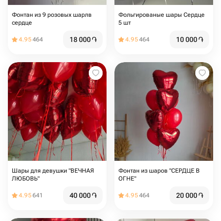
Фонтан из 9 розовых шарлв
Фольгированые шары Сердце
сердце
5 шт
18 000
֏
10 000
֏
4.95
464
4.95
464
Шары для девушки "ВЕЧНАЯ
Фонтан из шаров "СЕРДЦЕ В
ЛЮБОВЬ"
ОГНЕ"
40 000
֏
20 000
֏
4.95
641
4.95
464