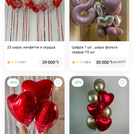
23 шара, конфетти и сердца
Цифра 1 шт , шары фольга
сердце 15 шт
39 000
֏
30 000
֏
4.95
641
4.95
464
40 000
֏
-
25
%
-
25
%