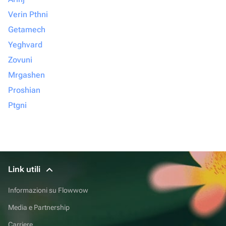
Verin Pthni
Getamech
Yeghvard
Zovuni
Mrgashen
Proshian
Ptgni
Link utili
Informazioni su Flowwow
Media e Partnership
Carriere