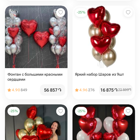
-
25
%
Фонтан с большими красными
Яркий набор Шаров из 9шт
сердцами
56 857
֏
16 875
֏
4.90
849
4.96
276
22 500
֏
-
25
%
-
25
%