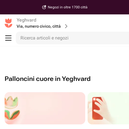
Negozi in oltre 1700 città
Yeghvard
Via, numero civico, città
Ricerca articoli e negozi
Palloncini cuore in Yeghvard