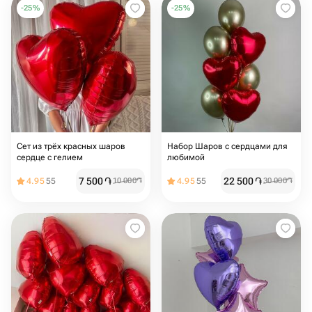
-
25
%
-
25
%
Сет из трёх красных шаров
Набор Шаров с сердцами для
сердце с гелием
любимой
7 500
֏
22 500
֏
4.95
55
10 000
֏
4.95
55
30 000
֏