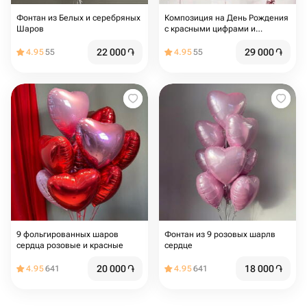
Фонтан из Белых и серебряных
Композиция на День Рождения
Шаров
с красными цифрами и
сердцами
22 000
֏
29 000
֏
4.95
55
4.95
55
9 фольгированных шаров
Фонтан из 9 розовых шарлв
сердца розовые и красные
сердце
20 000
֏
18 000
֏
4.95
641
4.95
641