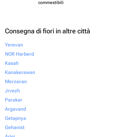
commes​tibili
Consegna di fiori in altre città
Yerevan
NOR Harberd
Kasah
Kanakerawan
Merzavan
Jrvezh
Parakar
Argavand
Getapnya
Gehanist
Arinj