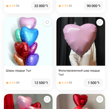
32 000
֏
90 000
֏
4.95
55
4.95
55
Шары сердце 7шт
Фольгированный шар сердце
1шт
12 500
֏
1 500
֏
4.65
59
4.65
59