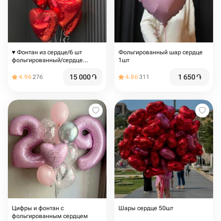
♥️ Фонтан из сердце/6 шт
Фольгированный шар сердце
фольгированный/сердце
1шт
красное/
15 000
֏
1 650
֏
4.96
276
4.86
311
Цифры и фонтан с
Шары сердце 50шт
фольгированным сердцем