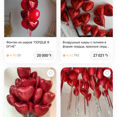
Фонтан из шаров "СЕРДЦЕ В
Воздушные шары с гелием в
ОГНЕ"
форме сердца, красные сердца
под потолок 20 шт
20 000
֏
27 021
֏
4.95
55
4.92
792