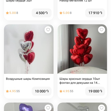
Шары сердце 3шт
Набор металлик 12 шт
4 500
֏
17 910
֏
5.00
8
5.00
8
Воздушные шары Композиция
Шары красные сердца 10шт
фонтан для девушки на 14
февраля и 8 марта, для мамы
10 000
֏
19 000
֏
4.95
55
4.95
55