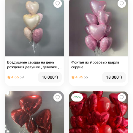
Воздушные сердца на день
Фонтан из 9 розовых шарлв
рождения девушке , девочке ,
сердце
для мамы , на девишник , шары
для влюбленных ,на свадьбу
10 000
֏
18 000
֏
4.65
59
4.95
55
,шары сердца
-
25
%