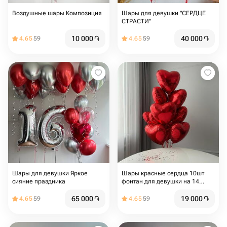
Воздушные шары Композиция
Шары для девушки "СЕРДЦЕ
СТРАСТИ"
10 000
֏
40 000
֏
4.65
59
4.65
59
Шары для девушки Яркое
Шары красные сердца 10шт
сияние праздника
фонтан для девушки на 14
февраля и 8 марта, для мамы
65 000
֏
19 000
֏
4.65
59
4.65
59