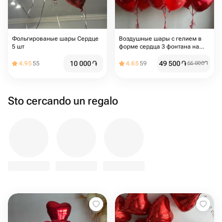
Фольгированые шары Сердце
Воздушные шары с гелием в
5 шт
форме сердца 3 фонтана на
грузиках
10 000
֏
49 500
֏
4.95
55
4.65
59
66 000
֏
Sto cercando un regalo