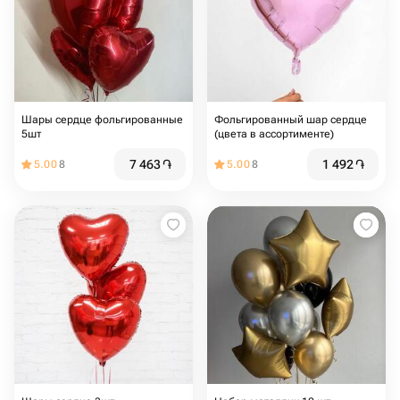
Шары сердце фольгированные
Фольгированный шар сердце
5шт
(цвета в ассортименте)
7 463
֏
1 492
֏
5.00
8
5.00
8