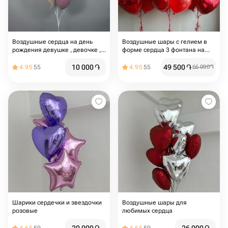
Воздушные сердца на день
Воздушные шары с гелием в
рождения девушке , девочке ,
форме сердца 3 фонтана на
для мамы , на девишник , шары
грузиках
для влюбленных ,на свадьбу
10 000
֏
49 500
֏
4.95
55
4.95
55
66 000
֏
,шары сердца
Шарики сердечки и звездочки
Воздушные шары для
розовые
любимых сердца