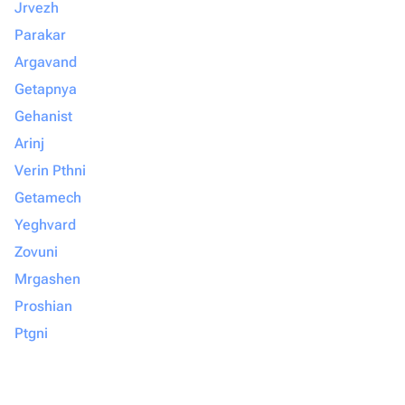
Jrvezh
Parakar
Argavand
Getapnya
Gehanist
Arinj
Verin Pthni
Getamech
Yeghvard
Zovuni
Mrgashen
Proshian
Ptgni