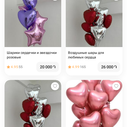
Шарики сердечки и звездочки
Воздушные шары для
розовые
любимых сердца
20 000
֏
26 000
֏
4.95
55
4.99
165