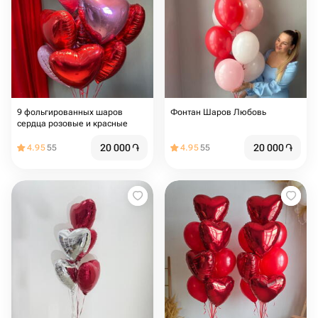
9 фольгированных шаров
Фонтан Шаров Любовь
сердца розовые и красные
20 000
֏
20 000
֏
4.95
55
4.95
55