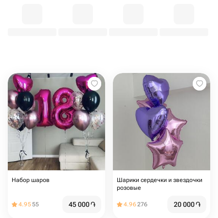
Набор шаров
Шарики сердечки и звездочки
розовые
45 000
֏
20 000
֏
4.95
55
4.96
276