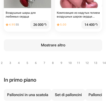
Воздушные шары для
Композиция из надутых гелием
любимых сердца
воздушных шаров сердце
фольга 12 штук
26 000
֏
14 400
֏
4.95
55
5.00
Mostrare altro
2
3
4
5
6
7
8
9
10
11
12
13
14
In primo piano
Palloncini in una scatola
Set di palloncini
Palloncini 