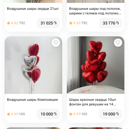
Воздушные шары сердце 21шт
Воздушные шары под потолок,
шарики с гелием под потолком
в стиле Pinterest,
фольгированные сердца 23 шт
31 025
֏
33 776
֏
4.92
792
4.92
792
с дождиком
Воздушные шары Композиция
Шары красные сердца 10шт
фонтан для девушки на 14
февраля и 8 марта, для мамы
10 000
֏
19 000
֏
4.99
165
4.99
165