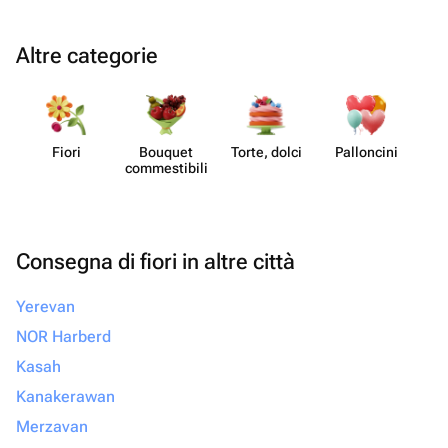
Altre categorie
Fiori
Bouquet
Torte, dolci
Pall​oncini
commes​tibili
Consegna di fiori in altre città
Yerevan
NOR Harberd
Kasah
Kanakerawan
Merzavan