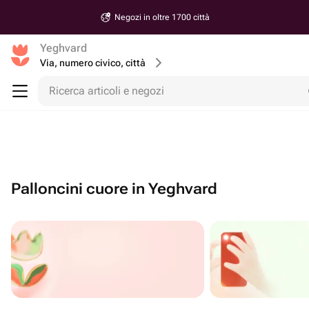
Negozi in oltre 1700 città
Yeghvard
Via, numero civico, città
Ricerca articoli e negozi
Palloncini cuore in Yeghvard