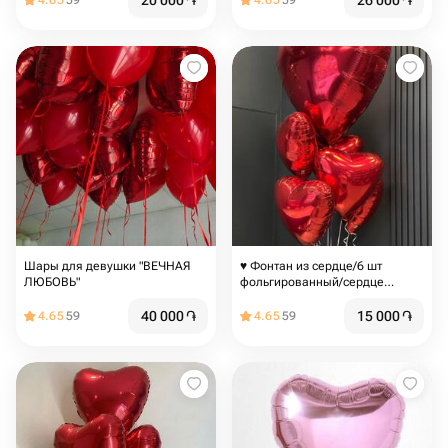
20 000
֏
26 000
֏
4.65
59
4.65
59
Шары для девушки "ВЕЧНАЯ
♥️ Фонтан из сердце/6 шт
ЛЮБОВЬ"
фольгированный/сердце
красное/
40 000
֏
15 000
֏
4.65
59
4.65
59