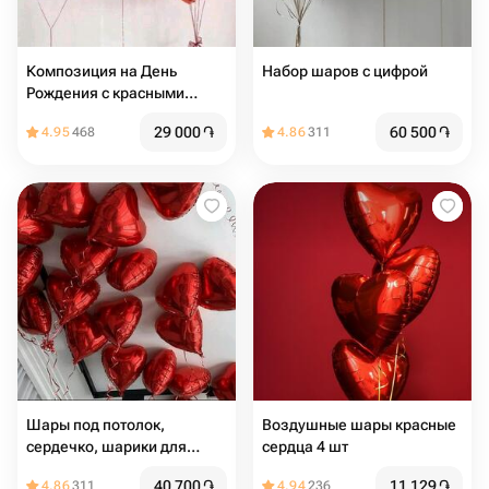
Композиция на День
Набор шаров с цифрой
Рождения с красными
цифрами и сердцами
29 000
֏
60 500
֏
4.95
468
4.86
311
Шары под потолок,
Воздушные шары красные
сердечко, шарики для
сердца 4 шт
любимой 19 шт
40 700
֏
11 129
֏
4.86
311
4.94
236