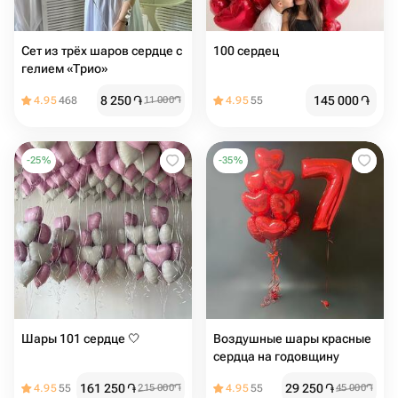
Сет из трёх шаров сердце с
100 сердец
гелием «Трио»
8 250
֏
145 000
֏
4.95
468
11 000
֏
4.95
55
-
25
%
-
35
%
Шары 101 сердце 🤍
Воздушные шары красные
сердца на годовщину
161 250
֏
29 250
֏
4.95
55
215 000
֏
4.95
55
45 000
֏