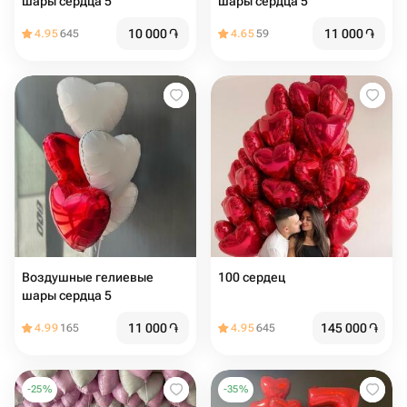
шары сердца 5️
шары сердца 5️
10 000
֏
11 000
֏
4.95
645
4.65
59
Воздушные гелиевые
100 сердец
шары сердца 5️
11 000
֏
145 000
֏
4.99
165
4.95
645
-
25
%
-
35
%