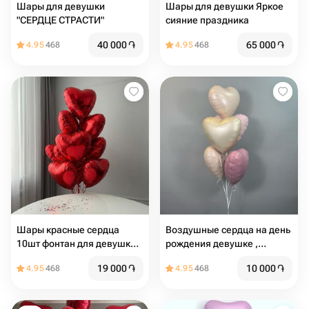
Шары для девушки
Шары для девушки Яркое
"СЕРДЦЕ СТРАСТИ"
сияние праздника
40 000
֏
65 000
֏
4.95
468
4.95
468
Шары красные сердца
Воздушные сердца на день
10шт фонтан для девушки
рождения девушке ,
на 14 февраля и 8 марта,
девочке , для мамы , на
19 000
֏
10 000
֏
4.95
468
4.95
468
для мамы
девишник , шары для
влюбленных ,на свадьбу
,шары сердца