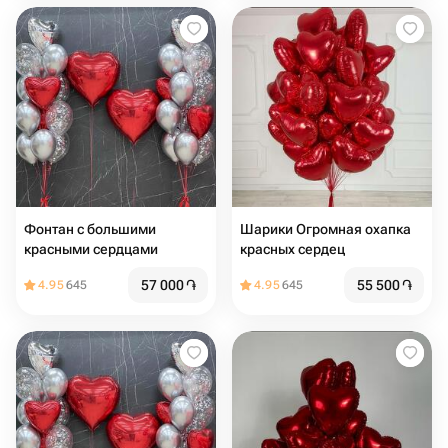
Фонтан с большими
Шарики Огромная охапка
красными сердцами
красных сердец
57 000
֏
55 500
֏
4.95
645
4.95
645