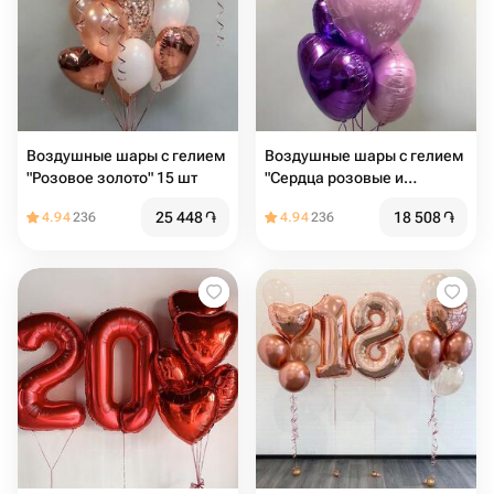
Воздушные шары с гелием
Воздушные шары с гелием
"Розовое золото" 15 шт
"Сердца розовые и
сиреневые" 5 шт
25 448
֏
18 508
֏
4.94
236
4.94
236