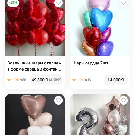
-
25
%
Воздушные шары с гелием
Шары сердце 7шт
в форме сердца 3 фонтана
на грузиках
49 500
֏
14 000
֏
4.95
468
66 000
֏
4.90
849