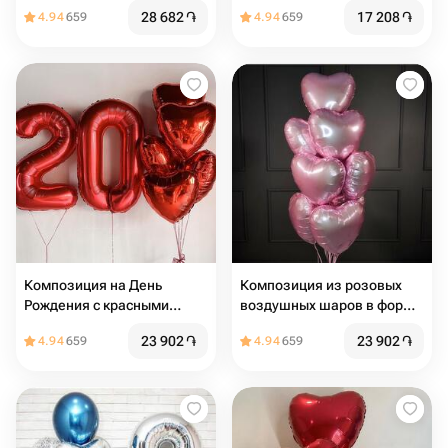
сиреневые" 5 шт
28 682
֏
17 208
֏
4.94
659
4.94
659
Композиция на День
Композиция из розовых
Рождения с красными
воздушных шаров в форме
цифрами и сердцами
сердца 10шт
23 902
֏
23 902
֏
4.94
659
4.94
659