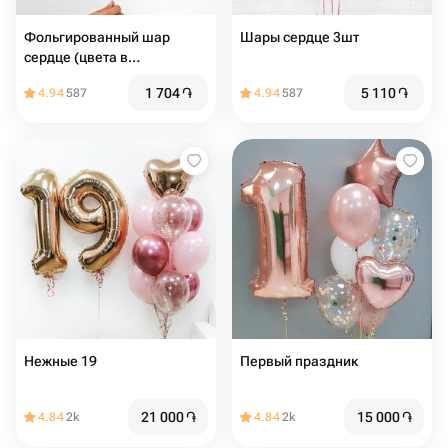
Фольгированный шар
Шары сердце 3шт
сердце (цвета в
ассортименте)
1 704
֏
5 110
֏
4.94
587
4.94
587
Нежные 19
Первый праздник
21 000
֏
15 000
֏
4.84
2k
4.84
2k