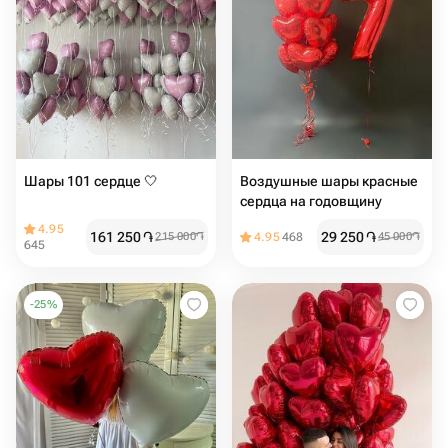
Шары 101 сердце 🤍
Воздушные шары красные
сердца на годовщину
4.95
161 250
֏
29 250
֏
215 000
֏
4.95
468
45 000
֏
645
-
25
%