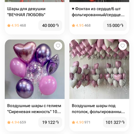
Шары для девушки
♥️ Фонтан из сердце/6 шт
"ВЕЧНАЯ ЛЮБОВЬ"
фольгированный/сердце
красное/
40 000
֏
15 000
֏
4.95
468
4.95
468
Воздушные шары с гелием
Воздушные шары под
"Сиреневая нежность" 10
потолок, фольгированные
шт
шарики с гелием в форме
19 122
֏
101 327
֏
4.94
659
4.90
971
сердца