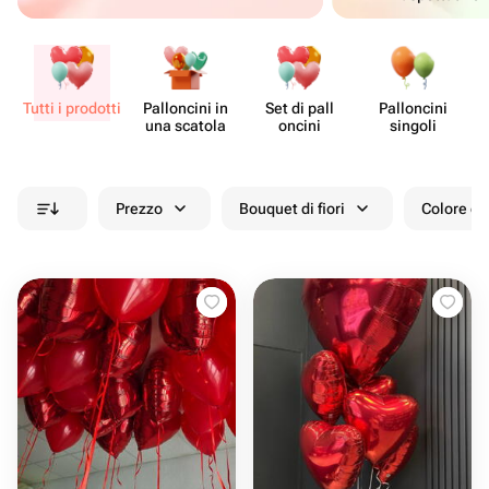
Tutti i prodotti
Pall​oncini in
Set di pall​
Pall​oncini
Fo
una scatola
oncini
singoli
Prezzo
Bouquet di fiori
Colore de