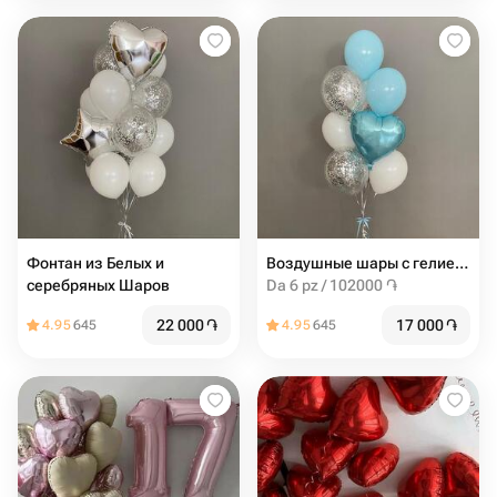
Фонтан из Белых и
Воздушные шары с гелием 10шт
серебряных Шаров
Da 6 pz / 102000 ֏
22 000
֏
17 000
֏
4.95
645
4.95
645