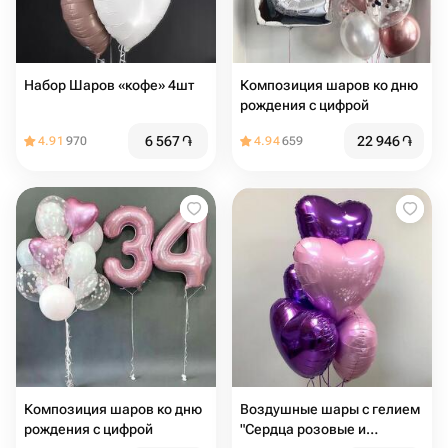
Набор Шаров «кофе» 4шт
Композиция шаров ко дню
рождения с цифрой
6 567
֏
22 946
֏
4.91
970
4.94
659
Композиция шаров ко дню
Воздушные шары с гелием
рождения с цифрой
"Сердца розовые и