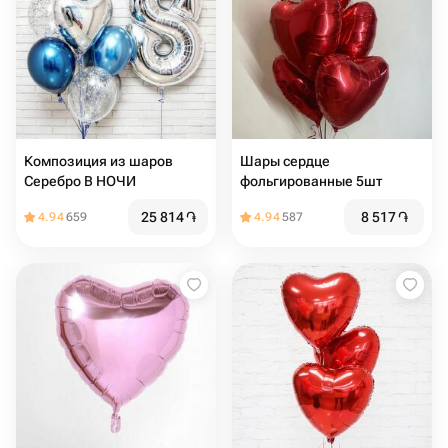
Композиция из шаров
Шары сердце
Серебро В НОЧИ
фольгированные 5шт
25 814
֏
8 517
֏
4.94
659
4.94
587