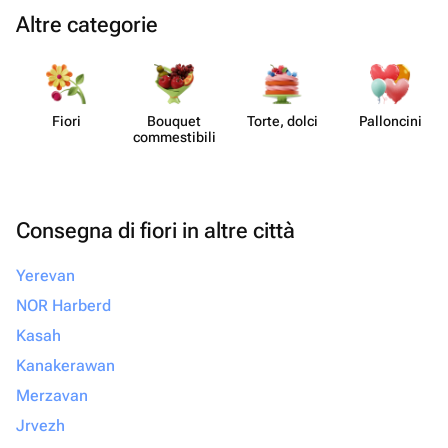
Altre categorie
Fiori
Bouquet
Torte, dolci
Pall​oncini
commes​tibili
Consegna di fiori in altre città
Yerevan
NOR Harberd
Kasah
Kanakerawan
Merzavan
Jrvezh