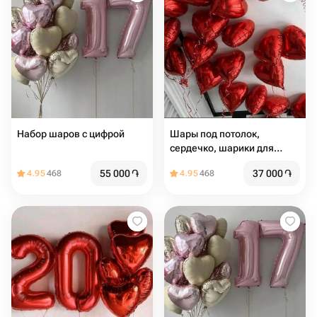
Набор шаров с цифрой
Шары под потолок,
сердечко, шарики для
любимой 19 шт
55 000
֏
37 000
֏
4.95
468
4.95
468