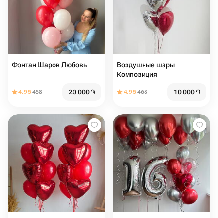
Фонтан Шаров Любовь
Воздушные шары
Композиция
20 000
֏
10 000
֏
4.95
468
4.95
468