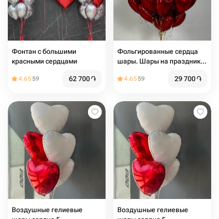
Фонтан с большими
Фольгированные сердца
красными сердцами
шары. Шары на праздник.
Шары на день Рождения.
62 700
֏
29 700
֏
4.65
59
4.65
59
Подарок на мероприятие.
Подарок на день Рождения
Воздушные гелиевые
Воздушные гелиевые