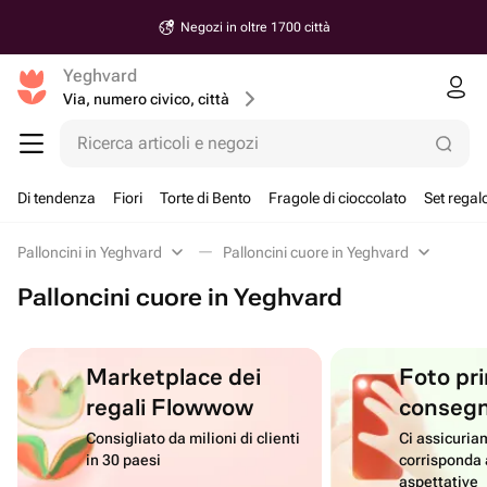
Negozi in oltre 1700 città
Yeghvard
Via, numero civico, città
Ricerca articoli e negozi
Di tendenza
Fiori
Torte di Bento
Fragole di cioccolato
Set regal
Palloncini in Yeghvard
Palloncini cuore in Yeghvard
Palloncini cuore in Yeghvard
Marketplace dei
Foto pri
regali Flowwow
conseg
Consigliato da milioni di clienti
Ci assicuriam
in 30 paesi
corrisponda 
aspettative