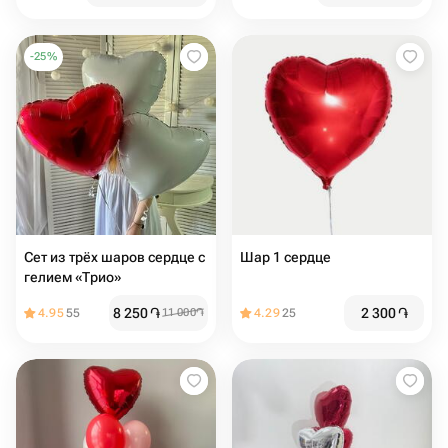
-
25
%
Сет из трёх шаров сердце с
Шар 1 сердце
гелием «Трио»
8 250
֏
2 300
֏
4.95
55
11 000
֏
4.29
25