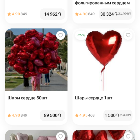
фольгированным сердцем
14 962
֏
30 324
֏
4.90
849
4.90
849
31 920
֏
-
25
%
Шары сердце 50шт
Шары сердце 1шт
89 500
֏
1 500
֏
4.90
849
4.95
468
2 000
֏