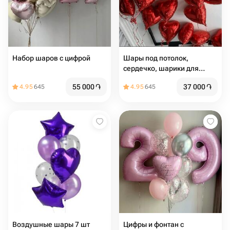
Набор шаров с цифрой
Шары под потолок,
сердечко, шарики для
любимой 19 шт
55 000
֏
37 000
֏
4.95
645
4.95
645
Воздушные шары 7 шт
Цифры и фонтан с