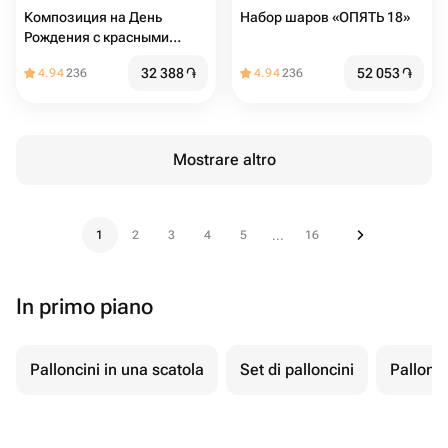
Композиция на День
Набор шаров «ОПЯТЬ 18»
Рождения с красными
цифрами и сердцами
32 388
֏
52 053
֏
4.94
236
4.94
236
Mostrare altro
1
2
3
4
5
16
...
In primo piano
Palloncini in una scatola
Set di palloncini
Pallonci