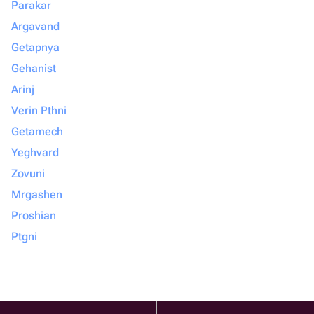
Parakar
Argavand
Getapnya
Gehanist
Arinj
Verin Pthni
Getamech
Yeghvard
Zovuni
Mrgashen
Proshian
Ptgni