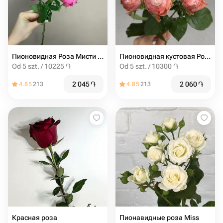
Пионовидная Роза Мисти баблс от 5шт
Пионовидная кустовая Роза Madam Bombastic штучно (от 5 шт)
Od 5 szt. / 10225 ֏
Od 5 szt. / 10300 ֏
2 045
֏
2 060
֏
4.85
213
4.85
213
Красная роза
Пионавидные роза Miss