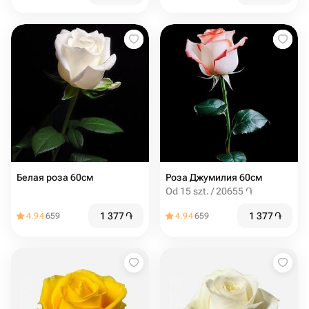
Белая роза 60см
Роза Джумилия 60см
Od 15 szt. / 20655 ֏
1 377
֏
1 377
֏
4.94
659
4.94
659