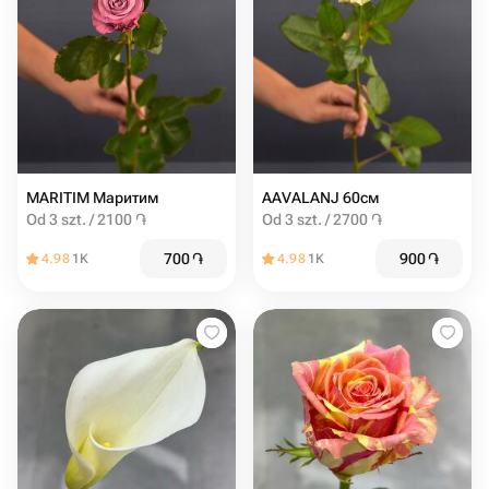
MARITIM Маритим
AAVALANJ 60см
Od 3 szt. / 2100 ֏
Od 3 szt. / 2700 ֏
700
֏
900
֏
4.98
1K
4.98
1K