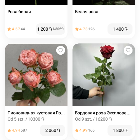
Роза белая
Белая роза
1 200
֏
1 400
֏
4.57
44
1 500
֏
4.73
126
Пионовидная кустовая Роза Madam Bombastic штучно (от 5 шт)
Бордовая роза Эксплорер 60 см
Od 5 szt. / 10300 ֏
Od 9 szt. / 16200 ֏
2 060
֏
1 800
֏
4.94
587
4.99
165