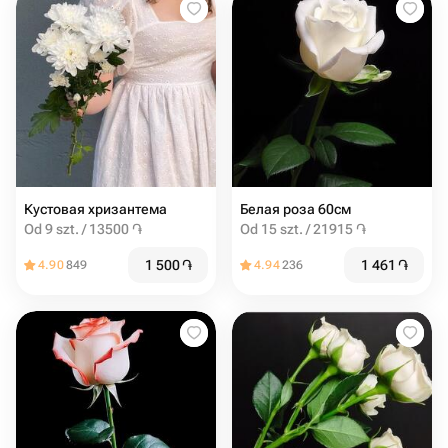
Кустовая хризантема
Белая роза 60см
Od 9 szt. / 13500 ֏
Od 15 szt. / 21915 ֏
1 500
֏
1 461
֏
4.90
849
4.94
236