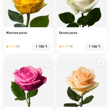
Желтая роза
Белая роза
1 186
֏
1 186
֏
4.87
5K
4.87
5K