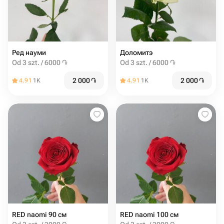
Ред науми
Доломитэ
Od 3 szt. / 6000 ֏
Od 3 szt. / 6000 ֏
2 000
֏
2 000
֏
4.91
1K
4.91
1K
RED naomi 90 см
RED naomi 100 см