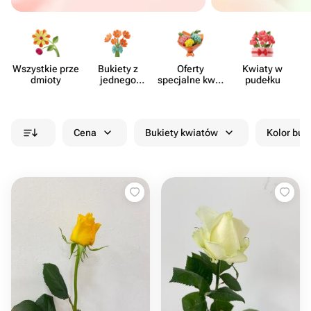
Wszystkie prze​
Bukiety z
Oferty
Kwiaty w
dmioty
jednego
specjalne kwia​
pudełku
rodzaju
ciarni
kwiatów
Cena
Bukiety kwiatów
Kolor buk