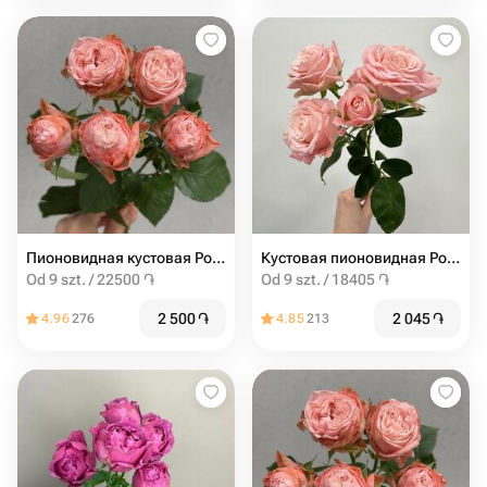
Пионовидная кустовая Роза Madam Bombastic штучно
Кустовая пионовидная Роза мадам бомбастик от 9шт
Od 9 szt. / 22500 ֏
Od 9 szt. / 18405 ֏
2 500
֏
2 045
֏
4.96
276
4.85
213