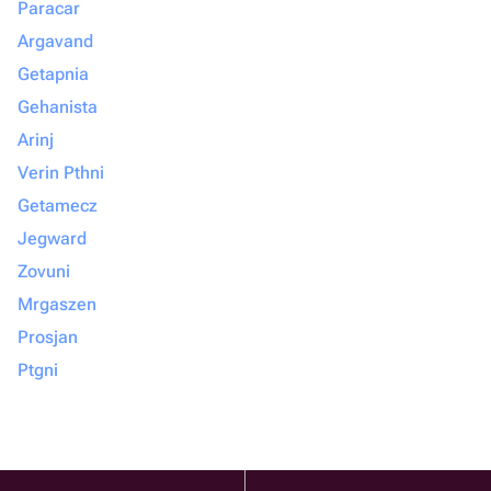
Paracar
Argavand
Getapnia
Gehanista
Arinj
Verin Pthni
Getamecz
Jegward
Zovuni
Mrgaszen
Prosjan
Ptgni