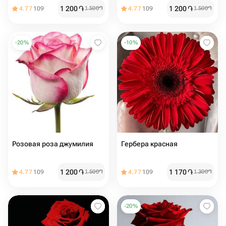
1 200
֏
1 200
֏
4.77
109
1 500
֏
4.77
109
1 500
֏
-
20
%
-
10
%
Розовая роза джумилия
Гербера красная
1 200
֏
1 170
֏
4.77
109
1 500
֏
4.77
109
1 300
֏
-
20
%