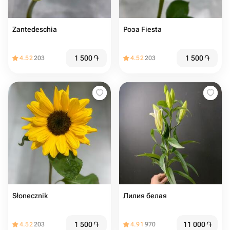
Zantedeschia
Роза Fiesta
1 500
֏
1 500
֏
4.52
203
4.52
203
Słonecznik
Лилия белая
1 500
֏
11 000
֏
4.52
203
4.91
970