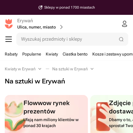
Sklepy w ponad 1700 miastach
Erywań
Ulica, numer, miasto
Wyszukaj przedmioty i sklepy
Rabaty
Popularne
Kwiaty
Ciastka bento
Kosze i zestawy upo
Kwiaty w Erywań
Na sztuki w Erywań
Na sztuki w Erywań
Flowwow rynek
Zdjęcie
prezentów
dostaw
Ufają nam miliony klientów w
Dbamy o to, 
ponad 30 krajach
sprostał Tw