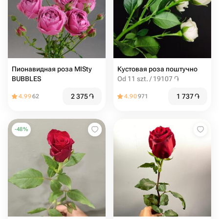
Пионавидная роза MISty
Кустовая роза поштучно
BUBBLES
Od 11 szt. / 19107 ֏
2 375
֏
1 737
֏
4.99
62
4.90
971
-
48
%