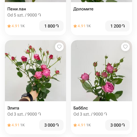
Пени лан
Доломите
Od 5 szt. / 9000 ֏
1 800
֏
1 200
֏
4.91
1K
4.91
1K
Элита
Бабблс
Od 3 szt. / 9000 ֏
Od 3 szt. / 9000 ֏
3 000
֏
3 000
֏
4.91
1K
4.91
1K