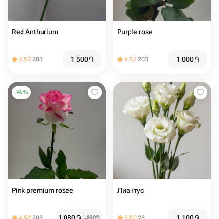
Red Anthurium
Purple rose
1 500
֏
1 000
֏
4.52
203
4.52
203
-
40
%
Pink premium rosee
Лиантус
1 080
֏
1 100
֏
4.52
203
1 800
֏
5.00
28