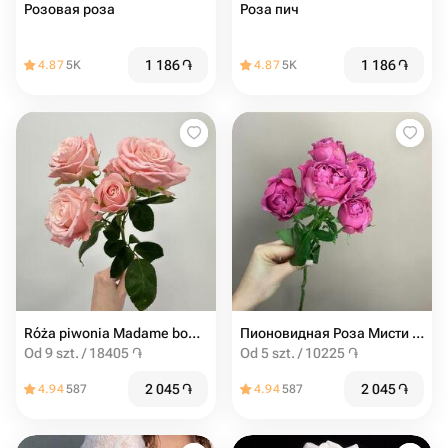
Розовая роза
Роза пич
1 186
֏
1 186
֏
4.87
5K
4.87
5K
Róża piwonia Madame bombastic od 9SZT
Пионовидная Роза Мисти баблс от 5шт
Od 9 szt. / 18405 ֏
Od 5 szt. / 10225 ֏
2 045
֏
2 045
֏
4.94
587
4.94
587