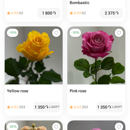
Bombastic
1 800
֏
2 375
֏
4.99
62
4.99
62
-
10
%
-
10
%
Yellow rose
Pink rose
1 350
֏
1 350
֏
4.52
203
1 500
֏
4.52
203
1 500
֏
-
25
%