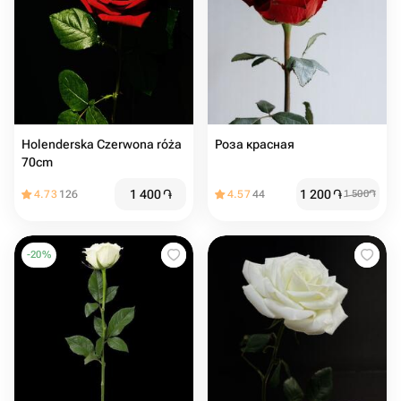
Holenderska Czerwona róża
Роза красная
70cm
1 400
֏
1 200
֏
4.73
126
4.57
44
1 500
֏
-
20
%