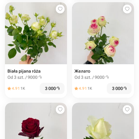
Biała pijana róża
Желато
Od 3 szt. / 9000 ֏
Od 3 szt. / 9000 ֏
3 000
֏
3 000
֏
4.91
1K
4.91
1K