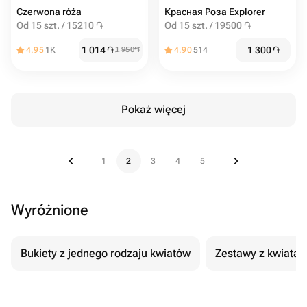
Czerwona róża
Красная Роза Explorer
Od 15 szt. / 15210 ֏
Od 15 szt. / 19500 ֏
1 014
֏
1 300
֏
4.95
1K
1 950
֏
4.90
514
Pokaż więcej
1
2
3
4
5
Wyróżnione
Bukiety z jednego rodzaju kwiatów
Zestawy z kwiatam