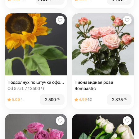
Подсолнух по штучки оформление бесплатно
Пионавидная роза
Od 5 szt. / 12500 ֏
Bombastic
2 500
֏
2 375
֏
5.00
4
4.99
62