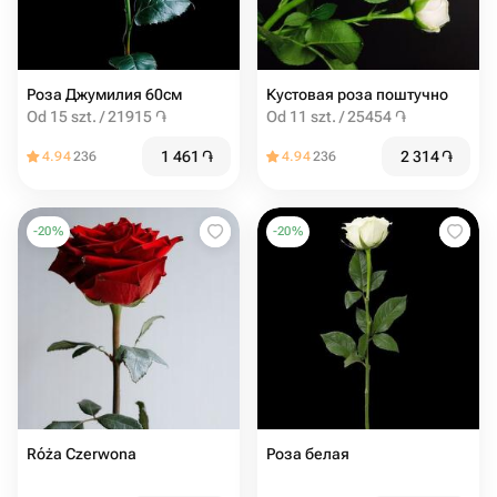
Роза Джумилия 60см
Кустовая роза поштучно
Od 15 szt. / 21915 ֏
Od 11 szt. / 25454 ֏
1 461
֏
2 314
֏
4.94
236
4.94
236
-
20
%
-
20
%
Róża Czerwona
Роза белая