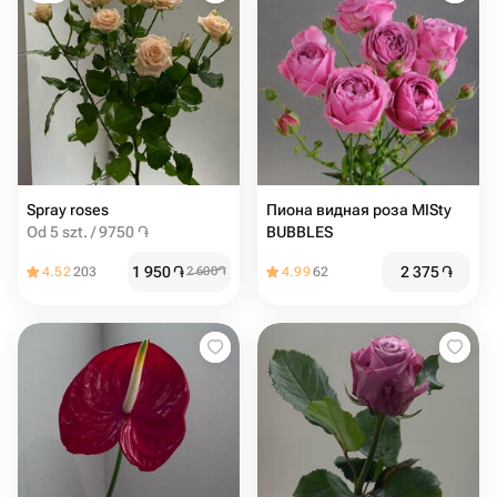
Spray roses
Пиона видная роза MISty
Od 5 szt. / 9750 ֏
BUBBLES
1 950
֏
2 375
֏
4.52
203
2 600
֏
4.99
62