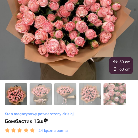
50 cm
60 cm
Stan magazynowy potwierdzony dzisiaj
Бомбастик 15ш💐
24 łączna ocena