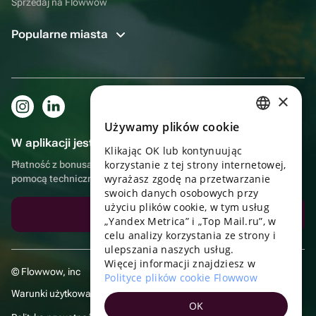
Sprzedaj na Flowwow
Popularne miasta
×
Używamy plików cookie
RUSSIAN
W aplikacji jest to jeszcze wygodniejsze!
Klikając OK lub kontynuując
ENGLISH
korzystanie z tej strony internetowej,
Płatność z bonusami, samodzielna dostawa, wygodny czat z
UKRAINIAN
wyrażasz zgodę na przetwarzanie
pomocą techniczną
swoich danych osobowych przy
PORTUGUESE
użyciu plików cookie, w tym usług
Pobierz aplikację
„Yandex Metrica” i „Top Mail.ru”, w
SPANISH
celu analizy korzystania ze strony i
ulepszania naszych usług.
HUNGARIAN
Więcej informacji znajdziesz w
© Flowwow, inc
ITALIAN
Polityce plików cookie Flowwow
Warunki użytkowania
FRENCH
OK