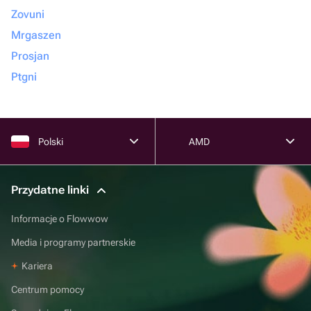
Zovuni
Mrgaszen
Prosjan
Ptgni
Polski
AMD
Przydatne linki
Informacje o Flowwow
Media i programy partnerskie
Kariera
Centrum pomocy