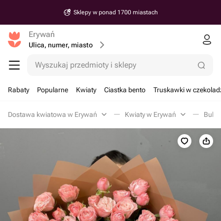
Sklepy w ponad 1700 miastach
Erywań
Ulica, numer, miasto
Wyszukaj przedmioty i sklepy
Rabaty
Popularne
Kwiaty
Ciastka bento
Truskawki w czekolad
Dostawa kwiatowa w Erywań
Kwiaty w Erywań
Bukie