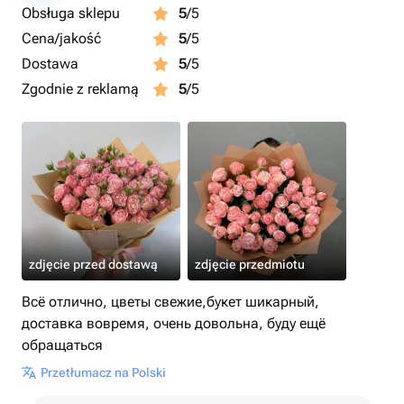
Obsługa sklepu
5
/5
Cena/jakość
5
/5
Dostawa
5
/5
Zgodnie z reklamą
5
/5
zdjęcie przed dostawą
zdjęcie przedmiotu
Всё отлично, цветы свежие,букет шикарный,
доставка вовремя, очень довольна, буду ещё
обращаться
Przetłumacz na Polski