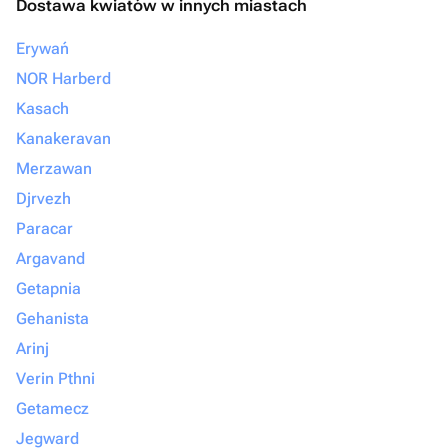
Dostawa kwiatów w innych miastach
Erywań
NOR Harberd
Kasach
Kanakeravan
Merzawan
Djrvezh
Paracar
Argavand
Getapnia
Gehanista
Arinj
Verin Pthni
Getamecz
Jegward