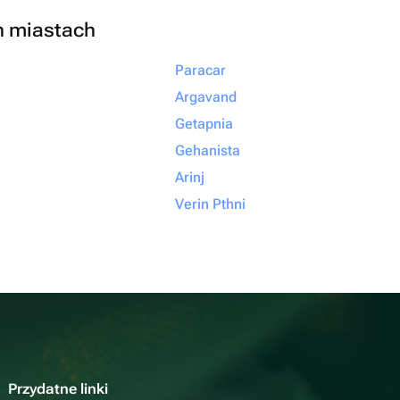
h miastach
Paracar
Argavand
Getapnia
Gehanista
Arinj
Verin Pthni
Przydatne linki