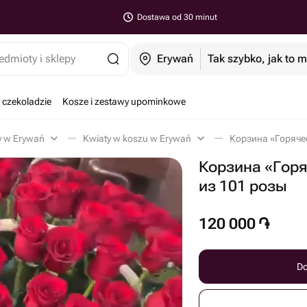
Dostawa od 30 minut
edmioty i sklepy
Erywań
Tak szybko, jak to 
 czekoladzie
Kosze i zestawy upominkowe
y w Erywań
Kwiaty w koszu w Erywań
Корзина «Горя
из 101 розы
120 000
֏
Do