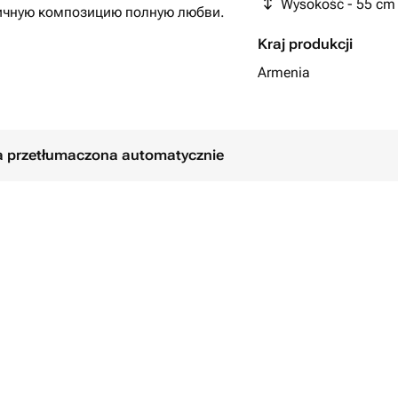
Wysokość - 55 cm
ничную композицию полную любви.
Kraj produkcji
ая подчеркивает натуральность и
Armenia
одарок для мамы – он подарит
тным знаком внимания!
сто без него!
ła przetłumaczona automatycznie