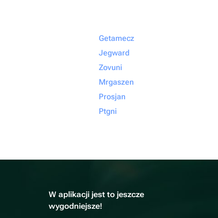
Getamecz
Jegward
Zovuni
Mrgaszen
Prosjan
Ptgni
W aplikacji jest to jeszcze
wygodniejsze!