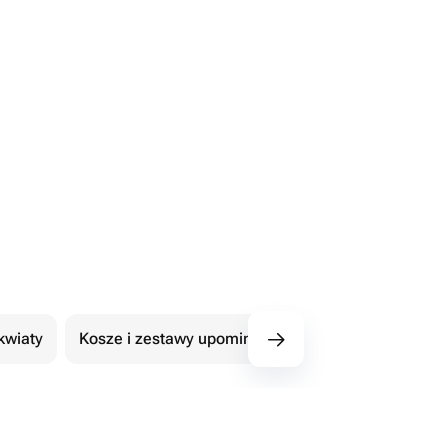
kwiaty
Kosze i zestawy upominkowe
101 Róże