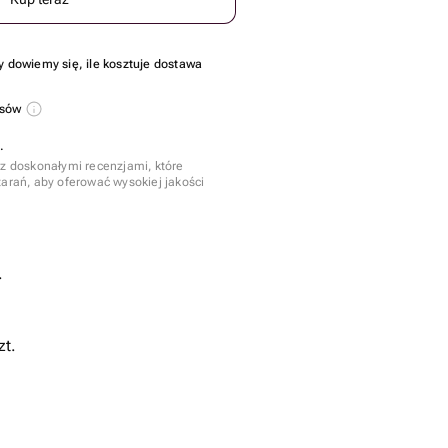
y dowiemy się, ile kosztuje dostawa
usów
.
 z doskonałymi recenzjami, które
tarań, aby oferować wysokiej jakości
.
zt.