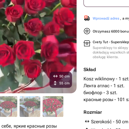
Wprowadź adres
, a m
Otrzymasz 6000 bon
Cvety Tut - Supersklep
Supersklepy to sklepy
dokładają wszelkich s
obsługę klienta.
Skład
50 cm
Kosz wiklinowy - 1 szt
55 cm
Лента атлас - 1 szt.
биофлор - 3 szt.
красные розы - 101 s
Rozmiar
Szerokość - 50 cm
в себе, яркие красные розы