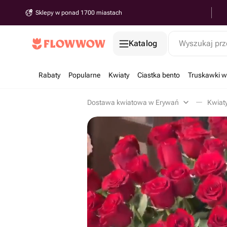
Sklepy w ponad 1700 miastach
Katalog
Wyszukaj prz
Rabaty
Popularne
Kwiaty
Ciastka bento
Truskawki w
Dostawa kwiatowa w Erywań
Kwiat