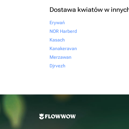
Dostawa kwiatów w innyc
Erywań
NOR Harberd
Kasach
Kanakeravan
Merzawan
Djrvezh