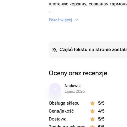
плетеную корзину, создавая гармо
Упакован в стильную корзину, котор
Pokaż więcej
современность букета. Идеальный п
отличное настроение и станет прия
Идеально для любого повода или про
Część tekstu na stronie zosta
Oceny oraz recenzje
Nadawca
N
Lipiec 2026
Obsługa sklepu
5
/5
Cena/jakość
4
/5
Dostawa
5
/5
Zgodnie z reklamą
5
/5