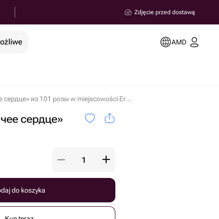
Zdjęcie przed dostawą
możliwe
AMD
Корзина «Горячее сердце» из 101 розы w miejscowości Erywań
чее сердце»
daj do koszyka
Kup teraz