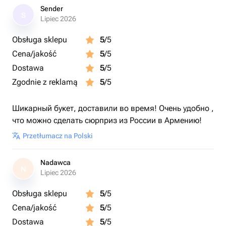
Sender
S
Lipiec 2026
Obsługa sklepu
5
/5
Cena/jakość
5
/5
Dostawa
5
/5
Zgodnie z reklamą
5
/5
Шикарный букет, доставили во время! Очень удобно ,
что можно сделать сюрприз из России в Армению!
Przetłumacz na Polski
Nadawca
N
Lipiec 2026
Obsługa sklepu
5
/5
Cena/jakość
5
/5
Dostawa
5
/5