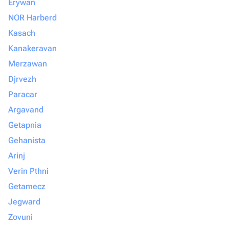
Erywań
NOR Harberd
Kasach
Kanakeravan
Merzawan
Djrvezh
Paracar
Argavand
Getapnia
Gehanista
Arinj
Verin Pthni
Getamecz
Jegward
Zovuni