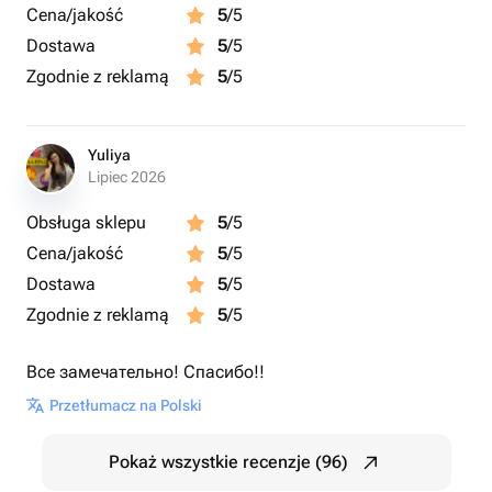
Cena/jakość
5
/5
Dostawa
5
/5
Zgodnie z reklamą
5
/5
Yuliya
Lipiec 2026
Obsługa sklepu
5
/5
Cena/jakość
5
/5
Dostawa
5
/5
Zgodnie z reklamą
5
/5
Все замечательно! Спасибо!!
Przetłumacz na Polski
Pokaż wszystkie recenzje (96)