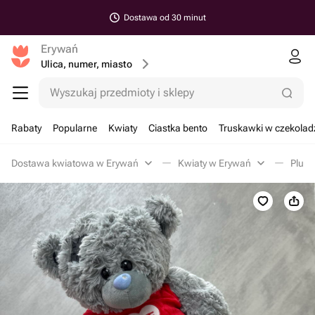
Dostawa od 30 minut
Erywań
Ulica, numer, miasto
Wyszukaj przedmioty i sklepy
Rabaty
Popularne
Kwiaty
Ciastka bento
Truskawki w czekolad
Dostawa kwiatowa w Erywań
Kwiaty w Erywań
Plus