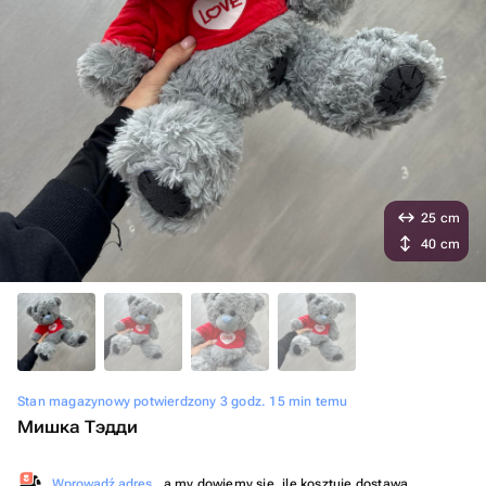
25 cm
40 cm
Stan magazynowy potwierdzony 3 godz. 15 min temu
Мишка Тэдди
Wprowadź adres
, a my dowiemy się, ile kosztuje dostawa