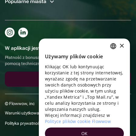
Popularne miasta
×
W aplikacji jest to jeszcze wygodniejsze!
Używamy plików cookie
Płatność z bonusami, samodzielna dostawa, wygodny czat z
RUSSIAN
pomocą techniczną
Klikając OK lub kontynuując
ENGLISH
korzystanie z tej strony internetowej,
UKRAINIAN
wyrażasz zgodę na przetwarzanie
Pobierz aplikację
swoich danych osobowych przy
PORTUGUESE
użyciu plików cookie, w tym usług
„Yandex Metrica” i „Top Mail.ru”, w
SPANISH
celu analizy korzystania ze strony i
© Flowwow, inc
ulepszania naszych usług.
HUNGARIAN
Warunki użytkowania
Więcej informacji znajdziesz w
ITALIAN
Polityce plików cookie Flowwow
Polityka prywatności
FRENCH
OK