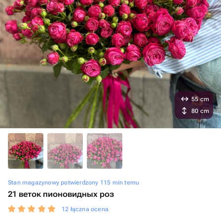
55 cm
80 cm
Stan magazynowy potwierdzony 115 min temu
21 веток пионовидных роз
12 łączna ocena