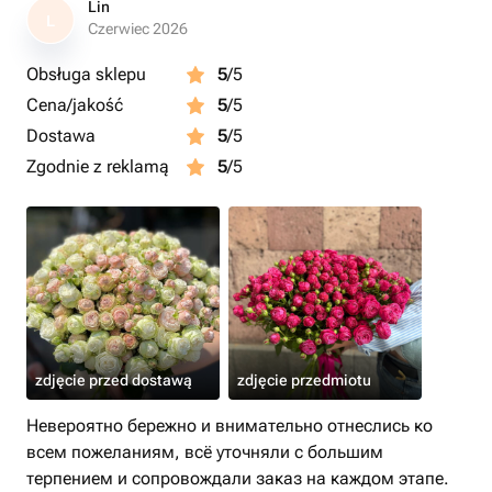
Lin
L
Czerwiec 2026
Obsługa sklepu
5
/5
Cena/jakość
5
/5
Dostawa
5
/5
Zgodnie z reklamą
5
/5
zdjęcie przed dostawą
zdjęcie przedmiotu
Невероятно бережно и внимательно отнеслись ко
всем пожеланиям, всё уточняли с большим
терпением и сопровождали заказ на каждом этапе.