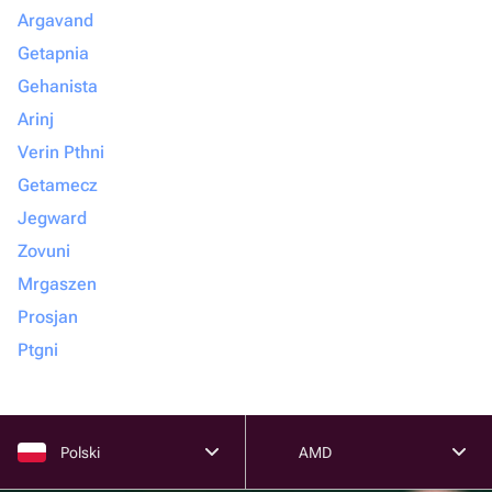
Argavand
Getapnia
Gehanista
Arinj
Verin Pthni
Getamecz
Jegward
Zovuni
Mrgaszen
Prosjan
Ptgni
Polski
AMD