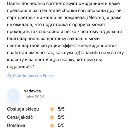
Цветы полностью соответствуют ожиданиям и даже
превзошли их! (На этапе сборки согласовали другой
сорт цветов - ни капли не пожалела.) Честно, я даже
не ожидала, что подготовка сюрприза может
проходить так спокойно и легко - поэтому отдельная
благодарность за доставку заказа: в моей
нестандартной ситуации эффект «неожиданности»
сработал именно так, как нужно)) Спасибо вам за эту
красоту и за настоящую сказку, которую вы
подарили!🤍
Przetłumacz na Polski
Nadawca
N
Lipiec 2026
Obsługa sklepu
5
/5
Cena/jakość
5
/5
Dostawa
5
/5