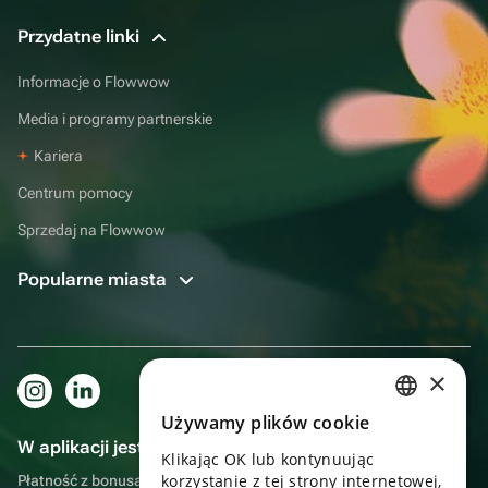
Przydatne linki
Informacje o Flowwow
Media i programy partnerskie
Kariera
Centrum pomocy
Sprzedaj na Flowwow
Popularne miasta
×
Używamy plików cookie
RUSSIAN
W aplikacji jest to jeszcze wygodniejsze!
Klikając OK lub kontynuując
ENGLISH
korzystanie z tej strony internetowej,
Płatność z bonusami, samodzielna dostawa, wygodny czat z