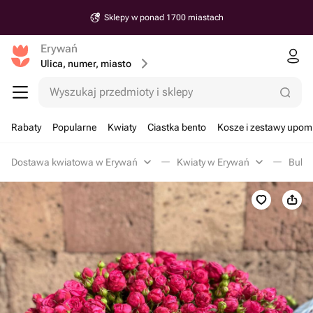
Sklepy w ponad 1700 miastach
Erywań
Ulica, numer, miasto
Wyszukaj przedmioty i sklepy
Rabaty
Popularne
Kwiaty
Ciastka bento
Kosze i zestawy upo
Dostawa kwiatowa w Erywań
Kwiaty w Erywań
Bukie