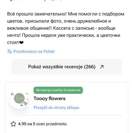
Всё прошло замечательно! Мне помогли с подбором
цветов, присылали фото, очень дружелюбное и
вежливое общение!! Кассета с записью - вообще
нечто! Прошла неделя уже практически, а цветочки
стоят❤️
Przetłumacz na Polski
Pokaż wszystkie recenzje (266)
Akceptuje punkty bonusowe
Toooy flowers
Przejdź do strony sklepu
4.95 na 5
ocen przedmiotu