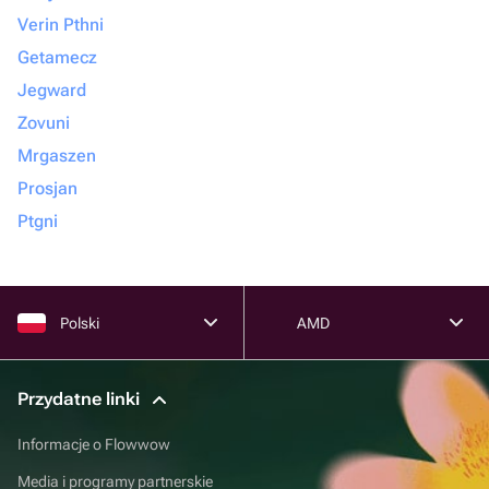
Verin Pthni
Getamecz
Jegward
Zovuni
Mrgaszen
Prosjan
Ptgni
Polski
AMD
Przydatne linki
Informacje o Flowwow
Media i programy partnerskie