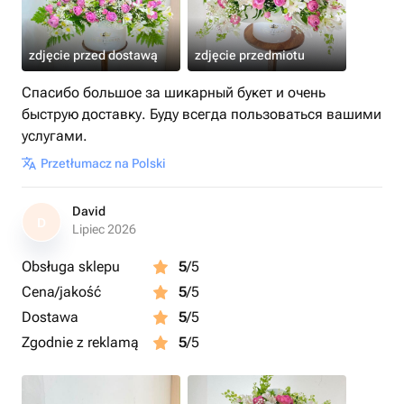
zdjęcie przed dostawą
zdjęcie przedmiotu
Спасибо большое за шикарный букет и очень
быструю доставку. Буду всегда пользоваться вашими
услугами.
Przetłumacz na Polski
David
D
Lipiec 2026
Obsługa sklepu
5
/5
Cena/jakość
5
/5
Dostawa
5
/5
Zgodnie z reklamą
5
/5