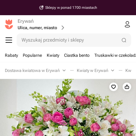
Sklepy w ponad 1700 miastach
Erywań
Ulica, numer, miasto
Wyszukaj przedmioty i sklepy
Rabaty
Popularne
Kwiaty
Ciastka bento
Truskawki w czekolad
Dostawa kwiatowa w Erywań
Kwiaty w Erywań
Kwiat