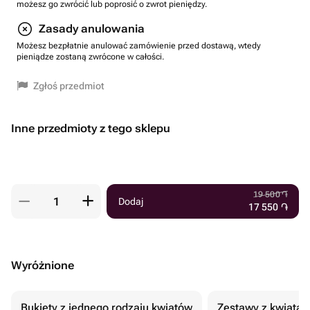
możesz go zwrócić lub poprosić o zwrot pieniędzy.
Zasady anulowania
Możesz bezpłatnie anulować zamówienie przed dostawą, wtedy
pieniądze zostaną zwrócone w całości.
Zgłoś przedmiot
Inne przedmioty z tego sklepu
19 500
֏
Dodaj
17 550
֏
Wyróżnione
Bukiety z jednego rodzaju kwiatów
Zestawy z kwiatam