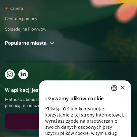
Kariera
Centrum pomocy
Sprzedaj na Flowwow
Popularne miasta
×
W aplikacji jest to jeszcze wygodniejsze!
Używamy plików cookie
Płatność z bonusami, samodzielna dostawa, wygodny czat z
RUSSIAN
pomocą techniczną
Klikając OK lub kontynuując
ENGLISH
korzystanie z tej strony internetowej,
UKRAINIAN
wyrażasz zgodę na przetwarzanie
Pobierz aplikację
swoich danych osobowych przy
PORTUGUESE
użyciu plików cookie, w tym usług