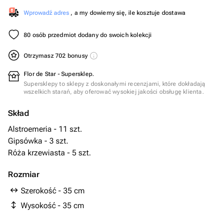
Wprowadź adres
, a my dowiemy się, ile kosztuje dostawa
80 osób przedmiot dodany do swoich kolekcji
Otrzymasz 702 bonusy
Flor de Star - Supersklep.
Supersklepy to sklepy z doskonałymi recenzjami, które dokładają
wszelkich starań, aby oferować wysokiej jakości obsługę klienta.
Skład
Alstroemeria - 11 szt.
Gipsówka - 3 szt.
Róża krzewiasta - 5 szt.
Rozmiar
Szerokość - 35 cm
Wysokość - 35 cm