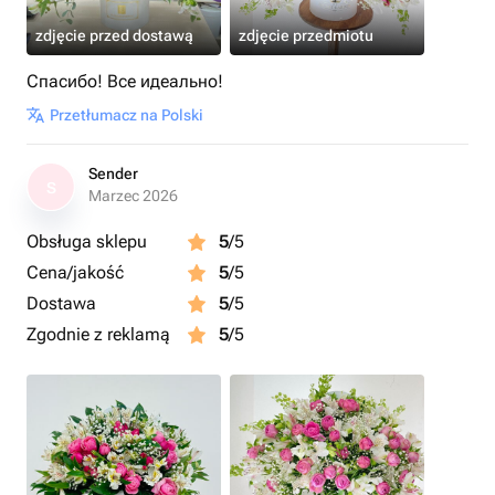
zdjęcie przed dostawą
zdjęcie przedmiotu
Спасибо! Все идеально!
Przetłumacz na Polski
Sender
S
Marzec 2026
Obsługa sklepu
5
/5
Cena/jakość
5
/5
Dostawa
5
/5
Zgodnie z reklamą
5
/5