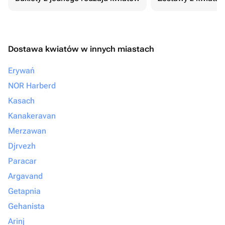
Dostawa kwiatów w innych miastach
Erywań
NOR Harberd
Kasach
Kanakeravan
Merzawan
Djrvezh
Paracar
Argavand
Getapnia
Gehanista
Arinj