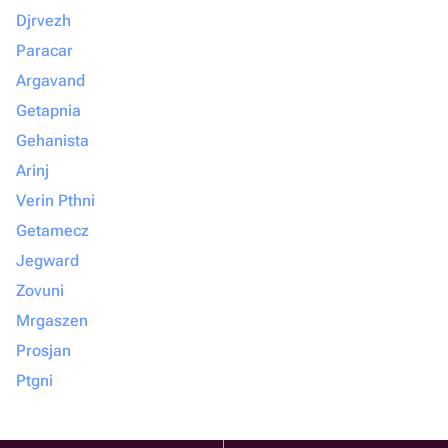
Djrvezh
Paracar
Argavand
Getapnia
Gehanista
Arinj
Verin Pthni
Getamecz
Jegward
Zovuni
Mrgaszen
Prosjan
Ptgni