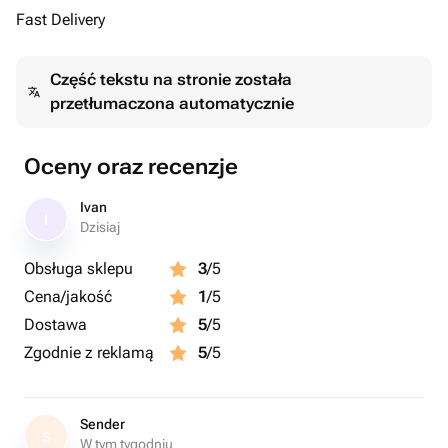
Fast Delivery
Część tekstu na stronie została
przetłumaczona automatycznie
Oceny oraz recenzje
Ivan
I
Dzisiaj
Obsługa sklepu
3
/5
Cena/jakość
1
/5
Dostawa
5
/5
Zgodnie z reklamą
5
/5
Sender
S
W tym tygodniu