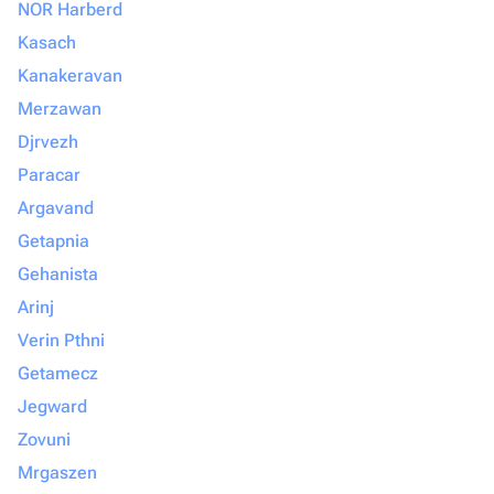
NOR Harberd
Kasach
Kanakeravan
Merzawan
Djrvezh
Paracar
Argavand
Getapnia
Gehanista
Arinj
Verin Pthni
Getamecz
Jegward
Zovuni
Mrgaszen