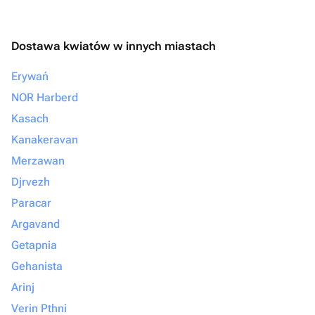
Dostawa kwiatów w innych miastach
Erywań
NOR Harberd
Kasach
Kanakeravan
Merzawan
Djrvezh
Paracar
Argavand
Getapnia
Gehanista
Arinj
Verin Pthni