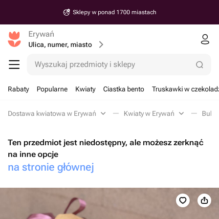
Sklepy w ponad 1700 miastach
Erywań
Ulica, numer, miasto
Wyszukaj przedmioty i sklepy
Rabaty
Popularne
Kwiaty
Ciastka bento
Truskawki w czekolad
Dostawa kwiatowa w Erywań
Kwiaty w Erywań
Bukie
Ten przedmiot jest niedostępny, ale możesz zerknąć
na inne opcje
na stronie głównej