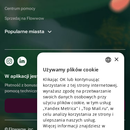
Centrum pomocy
Sprzedaj na Flowwow
Popularne miasta
×
Używamy plików cookie
RUSSIAN
W aplikacji jest to jeszcze wygodniejsze!
Klikając OK lub kontynuując
ENGLISH
korzystanie z tej strony internetowej,
Płatność z bonusami, samodzielna dostawa, wygodny czat z
UKRAINIAN
wyrażasz zgodę na przetwarzanie
pomocą techniczną
swoich danych osobowych przy
PORTUGUESE
użyciu plików cookie, w tym usług
Pobierz aplikację
„Yandex Metrica” i „Top Mail.ru”, w
SPANISH
celu analizy korzystania ze strony i
ulepszania naszych usług.
HUNGARIAN
Więcej informacji znajdziesz w
© Flowwow, inc
ITALIAN