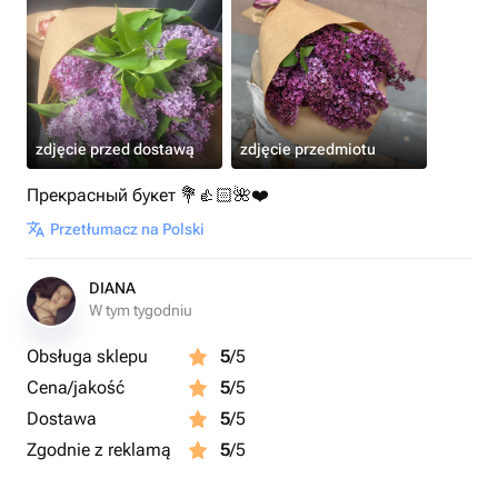
zdjęcie przed dostawą
zdjęcie przedmiotu
Прекрасный букет 💐👍🏻🌺❤️
Przetłumacz na Polski
DIANA
W tym tygodniu
Obsługa sklepu
5
/5
Cena/jakość
5
/5
Dostawa
5
/5
Zgodnie z reklamą
5
/5