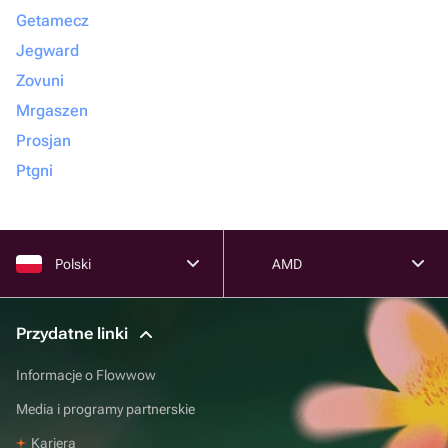
Getamecz
Jegward
Zovuni
Mrgaszen
Prosjan
Ptgni
Polski
AMD
Przydatne linki
Informacje o Flowwow
Media i programy partnerskie
Kariera