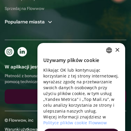
Sprzedaj na Flowwow
Popularne miasta
×
Używamy plików cookie
RUSSIAN
W aplikacji jest to jeszcze wygodniejsze!
Klikając OK lub kontynuując
ENGLISH
korzystanie z tej strony internetowej,
Płatność z bonusami, samodzielna dostawa, wygodny czat z
UKRAINIAN
wyrażasz zgodę na przetwarzanie
pomocą techniczną
swoich danych osobowych przy
PORTUGUESE
użyciu plików cookie, w tym usług
Pobierz aplikację
„Yandex Metrica” i „Top Mail.ru”, w
SPANISH
celu analizy korzystania ze strony i
ulepszania naszych usług.
HUNGARIAN
Więcej informacji znajdziesz w
© Flowwow, inc
ITALIAN
Polityce plików cookie Flowwow
Warunki użytkowania
FRENCH