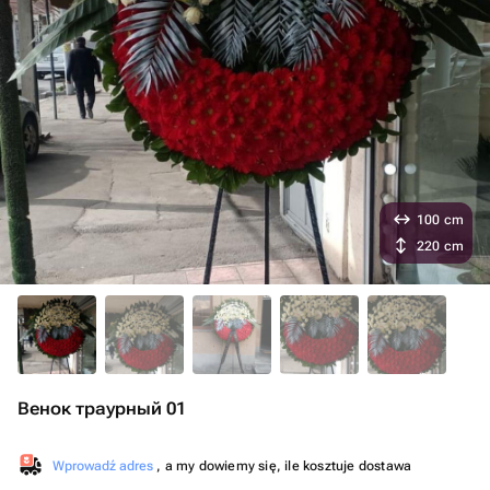
100 cm
220 cm
Венок траурный 01
Wprowadź adres
, a my dowiemy się, ile kosztuje dostawa