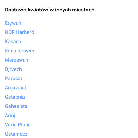
Dostawa kwiatów w innych miastach
Erywań
NOR Harberd
Kasach
Kanakeravan
Merzawan
Djrvezh
Paracar
Argavand
Getapnia
Gehanista
Arinj
Verin Pthni
Getamecz