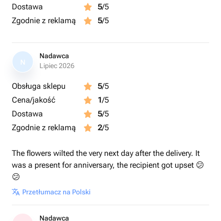
Dostawa
5
/5
Zgodnie z reklamą
5
/5
Nadawca
N
Lipiec 2026
Obsługa sklepu
5
/5
Cena/jakość
1
/5
Dostawa
5
/5
Zgodnie z reklamą
2
/5
The flowers wilted the very next day after the delivery. It
was a present for anniversary, the recipient got upset 😕
😕
Przetłumacz na Polski
Nadawca