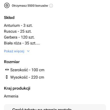
Otrzymasz 5500 bonusów
Skład
Anturium - 3 szt.
Ruscus - 25 szt.
Gerbera - 120 szt.
Biała róża - 35 szt.
биофлор - 7 szt.
Pokaż więcej
подставка под венок - 1 szt.
Rozmiar
Szerokość - 100 cm
Wysokość - 220 cm
Kraj produkcji
Armenia
Część tekstu na stronie została