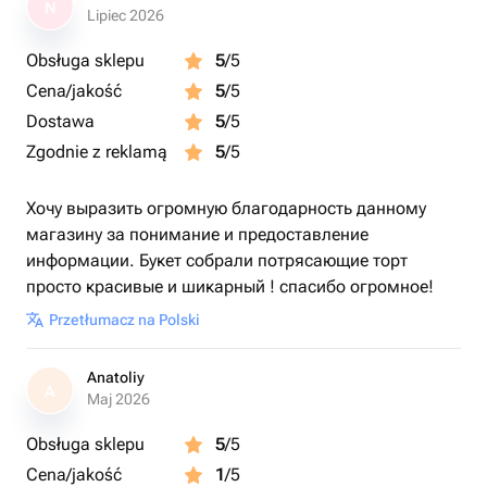
N
Lipiec 2026
Obsługa sklepu
5
/5
Cena/jakość
5
/5
Dostawa
5
/5
Zgodnie z reklamą
5
/5
Хочу выразить огромную благодарность данному
магазину за понимание и предоставление
информации. Букет собрали потрясающие торт
просто красивые и шикарный ! спасибо огромное!
Przetłumacz na Polski
Anatoliy
A
Maj 2026
Obsługa sklepu
5
/5
Cena/jakość
1
/5