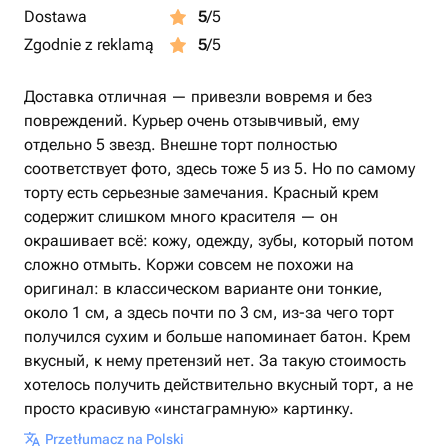
Dostawa
5
/5
Zgodnie z reklamą
5
/5
Доставка отличная — привезли вовремя и без
повреждений. Курьер очень отзывчивый, ему
отдельно 5 звезд. Внешне торт полностью
соответствует фото, здесь тоже 5 из 5. Но по самому
торту есть серьезные замечания. Красный крем
содержит слишком много красителя — он
окрашивает всё: кожу, одежду, зубы, который потом
сложно отмыть. Коржи совсем не похожи на
оригинал: в классическом варианте они тонкие,
около 1 см, а здесь почти по 3 см, из-за чего торт
получился сухим и больше напоминает батон. Крем
вкусный, к нему претензий нет. За такую стоимость
хотелось получить действительно вкусный торт, а не
просто красивую «инстаграмную» картинку.
Przetłumacz na Polski