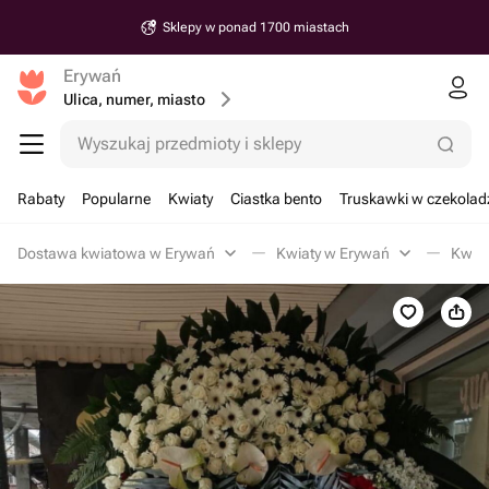
Sklepy w ponad 1700 miastach
Erywań
Ulica, numer, miasto
Wyszukaj przedmioty i sklepy
Rabaty
Popularne
Kwiaty
Ciastka bento
Truskawki w czekolad
Dostawa kwiatowa w Erywań
Kwiaty w Erywań
Kwia