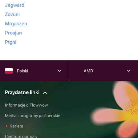
Jegward
Zovuni
Mrgaszen
Prosjan
Ptgni
Polski
AMD
Przydatne linki
Informacje o Flowwow
Media i programy partnerskie
Kariera
Centrum pomocy