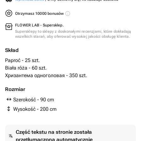
Otrzymasz 10000 bonusów
FLOWER LAB - Supersklep.
Supersklepy to sklepy z doskonałymi recenzjami, które dokładają
wszelkich starań, aby oferować wysokiej jakości obsługę klienta.
Skład
Paproć - 25 szt.
Biała róża - 60 szt.
Хризантема одноголовая - 350 szt.
Rozmiar
Szerokość - 90 cm
Wysokość - 200 cm
Część tekstu na stronie została
przetłumaczona automatycznie