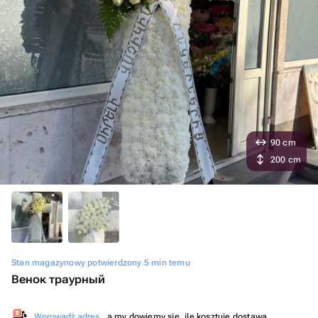
90 cm
200 cm
Stan magazynowy potwierdzony 5 min temu
Венок траурный
Wprowadź adres
, a my dowiemy się, ile kosztuje dostawa