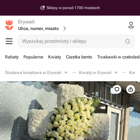
Sklepy w ponad 1700 miastach
Erywań
Ulica, numer, miasto
Wyszukaj przedmioty i sklepy
Rabaty
Popularne
Kwiaty
Ciastka bento
Truskawki w czekolad
Dostawa kwiatowa w Erywań
Kwiaty w Erywań
Kwia