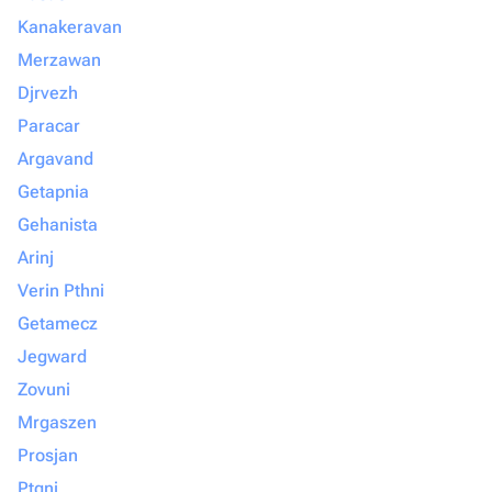
Kanakeravan
Merzawan
Djrvezh
Paracar
Argavand
Getapnia
Gehanista
Arinj
Verin Pthni
Getamecz
Jegward
Zovuni
Mrgaszen
Prosjan
Ptgni