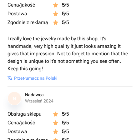
Cena/jakość
5
/5
Dostawa
5
/5
Zgodnie z reklamą
5
/5
I really love the jewelry made by this shop. It’s
handmade, very high quality it just looks amazing it
gives that impression. Not to forget to mention that the
design is unique to it’s not something you see often.
Keep this going!
Przetłumacz na Polski
Nadawca
N
Wrzesień 2024
Obsługa sklepu
5
/5
Cena/jakość
5
/5
Dostawa
5
/5