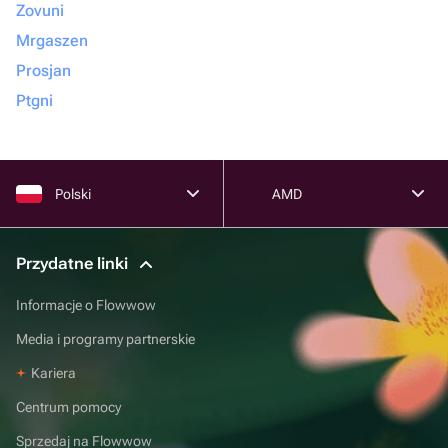
Zovuni
Mrgaszen
Prosjan
Ptgni
Polski
AMD
Przydatne linki
Informacje o Flowwow
Media i programy partnerskie
Kariera
Centrum pomocy
Sprzedaj na Flowwow