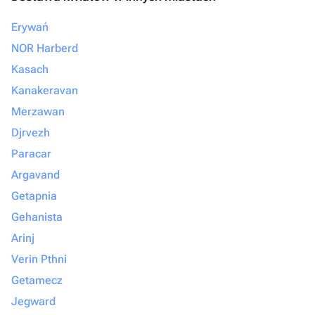
Erywań
NOR Harberd
Kasach
Kanakeravan
Merzawan
Djrvezh
Paracar
Argavand
Getapnia
Gehanista
Arinj
Verin Pthni
Getamecz
Jegward