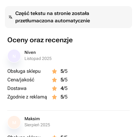
Część tekstu na stronie została
przetłumaczona automatycznie
Oceny oraz recenzje
Niven
N
Listopad 2025
Obsługa sklepu
5
/5
Cena/jakość
5
/5
Dostawa
4
/5
Zgodnie z reklamą
5
/5
Maksim
M
Sierpień 2025