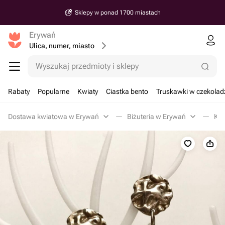
Sklepy w ponad 1700 miastach
Erywań
Ulica, numer, miasto
Wyszukaj przedmioty i sklepy
Rabaty
Popularne
Kwiaty
Ciastka bento
Truskawki w czekolad
Dostawa kwiatowa w Erywań
Biżuteria w Erywań
Kol