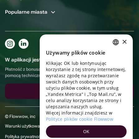
Popularne miasta
×
Używamy plików cookie
RUSSIAN
W aplikacji jest to jeszcze wygodniejsze!
Klikając OK lub kontynuując
ENGLISH
korzystanie z tej strony internetowej,
Płatność z bonusami, samodzielna dostawa, wygodny czat z
UKRAINIAN
wyrażasz zgodę na przetwarzanie
pomocą techniczną
swoich danych osobowych przy
PORTUGUESE
użyciu plików cookie, w tym usług
Pobierz aplikację
„Yandex Metrica” i „Top Mail.ru”, w
SPANISH
celu analizy korzystania ze strony i
ulepszania naszych usług.
HUNGARIAN
Więcej informacji znajdziesz w
© Flowwow, inc
ITALIAN
Polityce plików cookie Flowwow
Warunki użytkowania
FRENCH
OK
Polityka prywatności
TURKISH