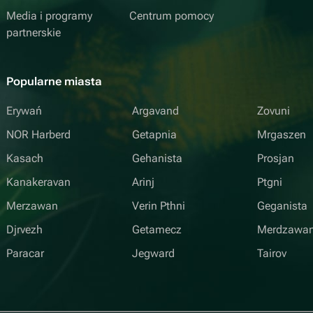
Media i programy
Centrum pomocy
partnerskie
Popularne miasta
Erywań
Argavand
Zovuni
NOR Harberd
Getapnia
Mrgaszen
Kasach
Gehanista
Prosjan
Kanakeravan
Arinj
Ptgni
Merzawan
Verin Pthni
Geganista
Djrvezh
Getamecz
Merdzawa
Paracar
Jegward
Tairov