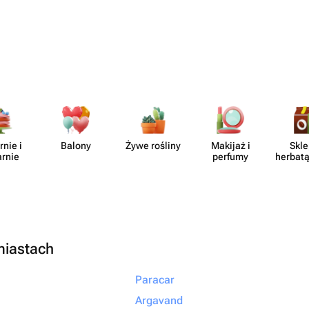
rnie i
Balony
Żywe rośliny
Makijaż i
Skle
arnie
perfumy
herbatą
miastach
Paracar
Argavand