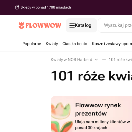
Sklepy w ponad 1700 miastach
Katalog
Wyszukaj prz
Popularne
Kwiaty
Ciastka bento
Kosze i zestawy upo
Kwiaty w NOR Harberd
101 róże kw
101 róże kw
Flowwow rynek
prezentów
Ufają nam miliony klientów w
ponad 30 krajach