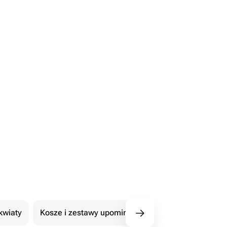
kwiaty
Kosze i zestawy upominkowe
101 Róże