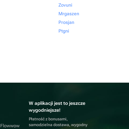
Zovuni
Mrgaszen
Prosjan
Ptgni
W aplikacji jest to jeszcze
wygodniejsze!
Płatność z bonusami,
samodzielna dostawa, wygodny
a Flowwow