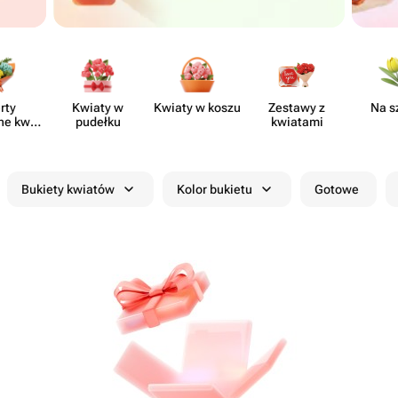
rty
Kwiaty w
Kwiaty w koszu
Zestawy z
Na s
ne kwia​
pudełku
kwiatami
rni
Bukiety kwiatów
Kolor bukietu
Gotowe