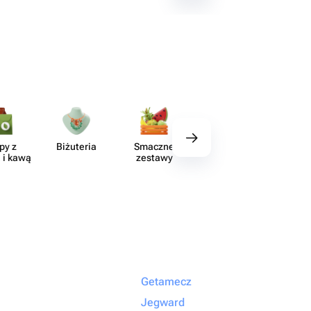
py z
Biżuteria
Smaczne
Wystrój
Akce
 i kawą
zestawy
Getamecz
Jegward