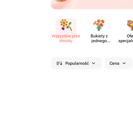
Wszystkie prze​
Bukiety z
Ofe
dmioty
jednego
specjal
rodzaju
cia
kwiatów
Popularność
Cena