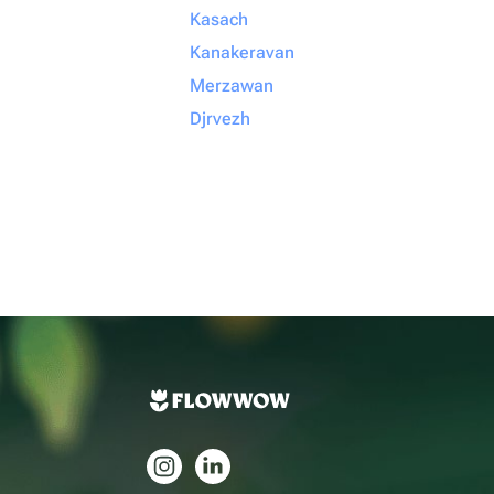
Kasach
Kanakeravan
Merzawan
Djrvezh