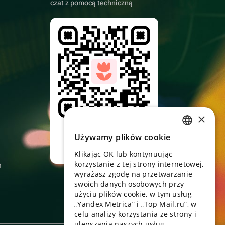
czat z pomocą techniczną
×
Skieruj aparat,
pobierz aplikację
Używamy plików cookie
RUSSIAN
Klikając OK lub kontynuując
ENGLISH
korzystanie z tej strony internetowej,
n
UKRAINIAN
wyrażasz zgodę na przetwarzanie
swoich danych osobowych przy
PORTUGUESE
użyciu plików cookie, w tym usług
„Yandex Metrica” i „Top Mail.ru”, w
SPANISH
celu analizy korzystania ze strony i
ulepszania naszych usług.
HUNGARIAN