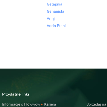
Getapnia
Gehanista
Arinj
Verin Pthni
Przydatne linki
Informacje o Flowwow
Kariera
Sprzedaj n