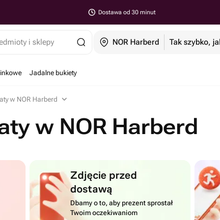
Dostawa od 30 minut
edmioty i sklepy
NOR Harberd
Tak szybko, ja
minkowe
Jadalne bukiety
iaty w NOR Harberd
iaty w NOR Harberd
Zdjęcie przed
dostawą
Dbamy o to, aby prezent sprostał
Twoim oczekiwaniom