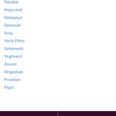
Parakar
Argavand
Getapnya
Gehanist
Arinj
Verin Pthni
Getamech
Yeghvard
Zovuni
Mrgashen
Proshian
Ptgni