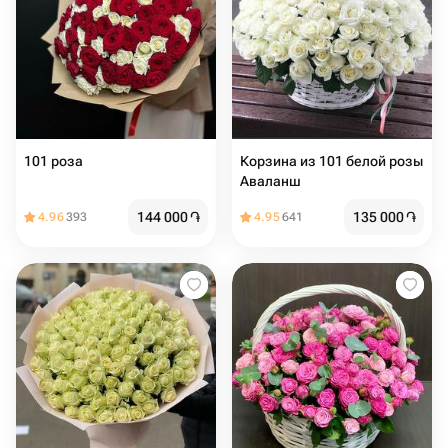
101 роза
Корзина из 101 белой розы
Аваланш
144 000
֏
135 000
֏
4.96
393
4.95
641