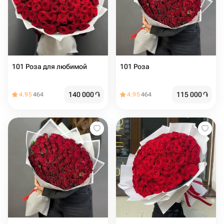
101 Роза для любимой
101 Роза
140 000
֏
115 000
֏
4.95
464
4.95
464