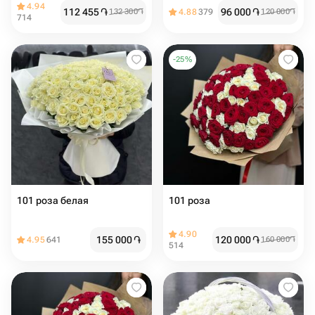
4.94
112 455
֏
96 000
֏
132 300
֏
4.88
379
120 000
֏
714
-
25
%
101 роза белая
101 роза
4.90
155 000
֏
120 000
֏
4.95
641
160 000
֏
514