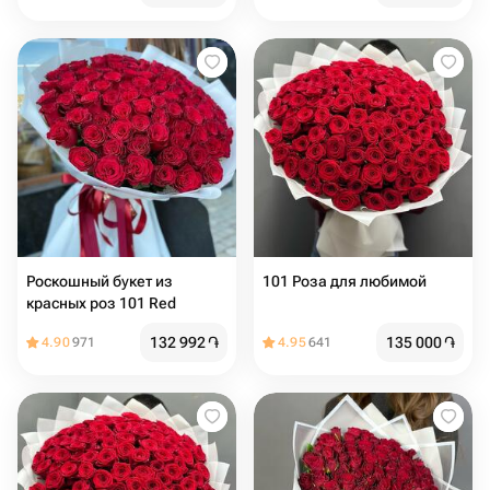
Роскошный букет из
101 Роза для любимой
красных роз 101 Red
132 992
֏
135 000
֏
4.90
971
4.95
641