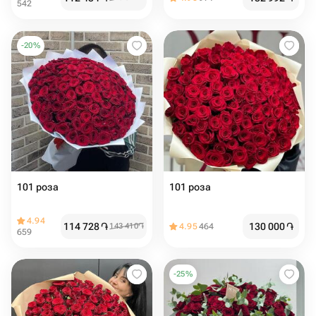
542
-
20
%
101 роза
101 роза
4.94
114 728
֏
130 000
֏
143 410
֏
4.95
464
659
-
25
%