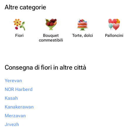
Altre categorie
Fiori
Bouquet
Torte, dolci
Pall​oncini
commes​tibili
Consegna di fiori in altre città
Yerevan
NOR Harberd
Kasah
Kanakerawan
Merzavan
Jrvezh