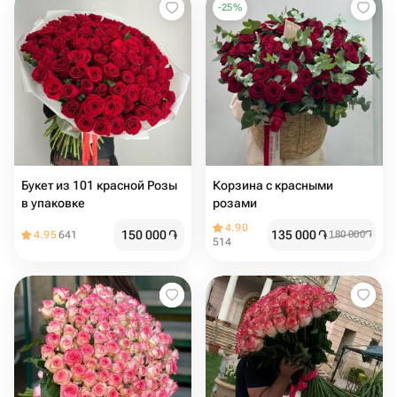
-
25
%
Букет из 101 красной Розы
Корзина с красными
в упаковке
розами ️️️
4.90
150 000
֏
135 000
֏
4.95
641
180 000
֏
514