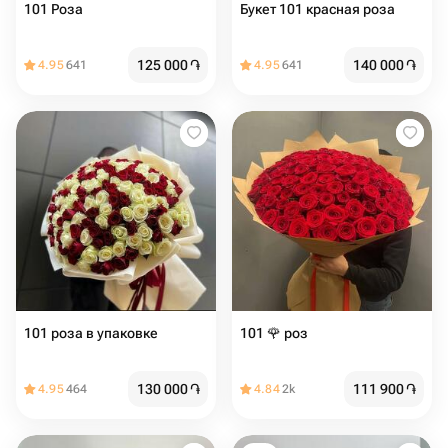
101 Роза
Букет 101 красная роза
125 000
֏
140 000
֏
4.95
641
4.95
641
101 роза в упаковке
101 🌹 роз
130 000
֏
111 900
֏
4.95
464
4.84
2k