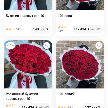
Букет из красных роз 101
101 роза
4.95
140 000
֏
112 434
֏
4.95
641
140 542
֏
542
-
20
%
Роскошный букет из
101 роза🌹
красных роз 101
4.95
112 434
֏
132 992
֏
140 542
֏
4.90
971