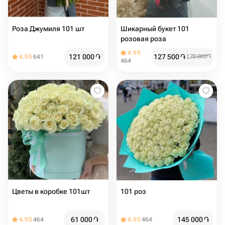
Роза Джумиля 101 шт
Шикарный букет 101
розовая роза
4.95
121 000
֏
127 500
֏
4.95
641
170 000
֏
464
Цветы в коробке 101шт
101 роз
61 000
֏
145 000
֏
4.95
464
4.95
464