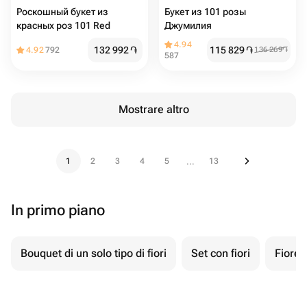
Роскошный букет из
Букет из 101 розы
красных роз 101 Red
Джумилия
4.94
132 992
֏
115 829
֏
4.92
792
136 269
֏
587
Mostrare altro
1
2
3
4
5
13
...
In primo piano
Bouquet di un solo tipo di fiori
Set con fiori
Fiore 