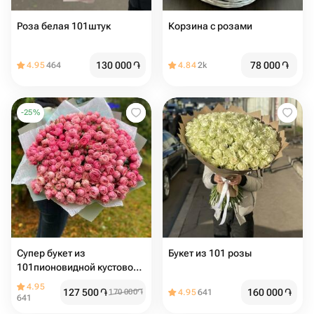
Роза белая 101штук
Корзина с розами
130 000
֏
78 000
֏
4.95
464
4.84
2k
-
25
%
Супер букет из
Букет из 101 розы
101пионовидной кустовой
розы
4.95
127 500
֏
160 000
֏
170 000
֏
4.95
641
641