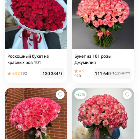
Роскошный букет из
Букет из 101 розы
красных роз 101
Джумилия
4.91
130 334
֏
111 640
֏
4.92
792
131 341
֏
970
-
25
%