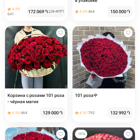
в упаковке
4.95
172 069
֏
150 000
֏
229 425
֏
4.95
464
641
Корзина с розами 101 роза
101 роза🌹
- чёрная магия
129 000
֏
132 992
֏
4.95
464
4.92
792
-
15
%