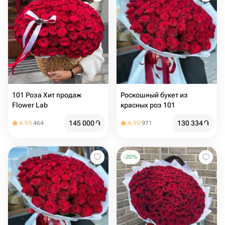
101 Роза Хит продаж
Роскошный букет из
Flower Lab
красных роз 101
145 000
֏
130 334
֏
4.95
464
4.90
971
-
20
%