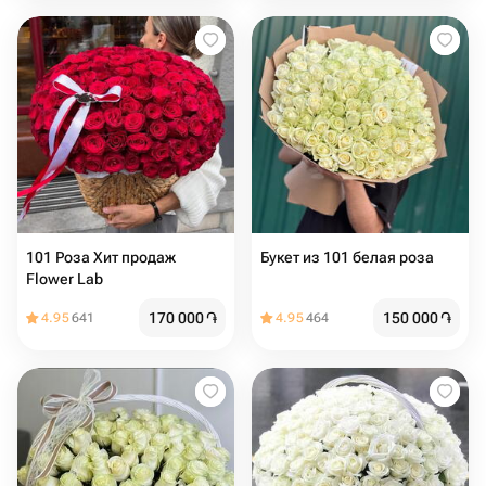
101 Роза Хит продаж
Букет из 101 белая роза
Flower Lab
170 000
֏
150 000
֏
4.95
641
4.95
464