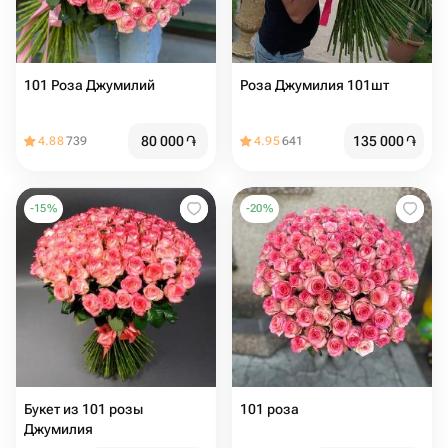
101 Роза Джумилий
Роза Джумилия 101шт
80 000
֏
135 000
֏
4.88
739
4.95
641
-
15
%
-
20
%
Букет из 101 розы
101 роза
Джумилия