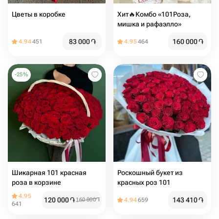
Цветы в коробке
Хит🔥Комбо «101Роза,
мишка и рафаэлло»
83 000
֏
160 000
֏
4.94
451
4.95
464
-
25
%
Шикарная 101 красная
Роскошный букет из
роза в корзине
красных роз 101
4.95
120 000
֏
143 410
֏
160 000
֏
4.94
659
641