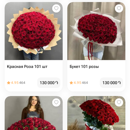
Красная Роза 101 шт
Букет 101 розы
130 000
֏
130 000
֏
4.95
464
4.95
464