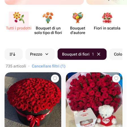
Tutti i prodotti
Bouquet di un
Bouquet
Fiori in scatola
Ce
solo tipo di fiori
d'autore
Prezzo
Bouquet di fiori
1
Colore
735 articoli
·
Cancellare filtri (1)