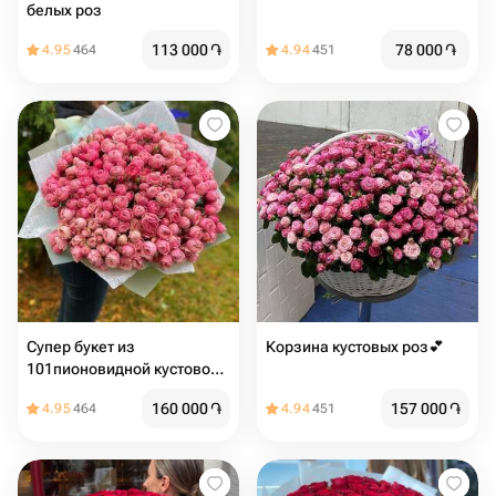
белых роз
113 000
֏
78 000
֏
4.95
464
4.94
451
Супер букет из
Корзина кустовых роз💕
101пионовидной кустовой
розы
160 000
֏
157 000
֏
4.95
464
4.94
451