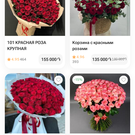
101 КРАСНАЯ РОЗА
Корзина с красными
КРУПНАЯ
розами ️️️
4.96
155 000
֏
135 000
֏
4.95
464
180 000
֏
393
-
15
%