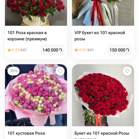
101 Роза красная в
VIP букет из 101 красной
корзине (премиум)
розы
140 000
֏
150 000
֏
4.95
641
4.95
641
-
25
%
101 кустовая Роза
Букет из 101 красной Розы