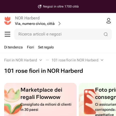
Negozi in oltre 1700 città
NOR Harberd
Via, numero civico, città
Ricerca articoli e negozi
Di tendenza
Fiori
Set regalo
Fiori in NOR Harberd
101 rose fiori in NOR Harberd
101 rose fiori in NOR Harberd
Marketplace dei
Foto pri
regali Flowwow
conseg
Consigliato da milioni di clienti
Ci assicuriam
in 30 paesi
corrisponda 
aspettative