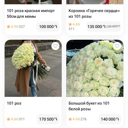
101 роза красная импорт
Корзина «Горячее сердце»
50см для мамы
из 101 розы
4.86
100 000
֏
135 000
֏
4.96
327
180 000
֏
311
101 роз
Большой букет из 101
белой розы
170 500
֏
140 000
֏
4.86
311
4.96
276