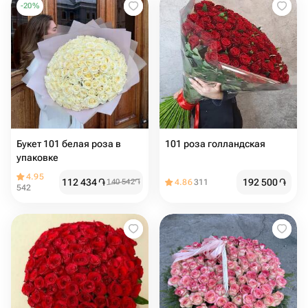
-
20
%
Букет 101 белая роза в
101 роза голландская
упаковке
4.95
112 434
֏
192 500
֏
140 542
֏
4.86
311
542