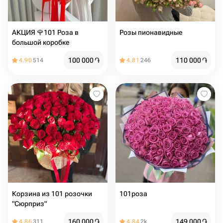
АКЦИЯ 🌹101 Роза в
Розы пионавидные
большой коробке
100 000
֏
110 000
֏
4.90
514
4.81
246
Корзина из 101 розочки
101роза
"Сюрприз"
160 000
֏
149 000
֏
4.86
311
4.84
2k