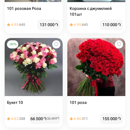
101 розовая Роза
Корзина с джумилией
101шт
131 000
֏
110 000
֏
4.95
645
4.95
645
-
30
%
Букет 10
101 роза
66 500
֏
155 000
֏
4.83
288
95 000
֏
4.86
311