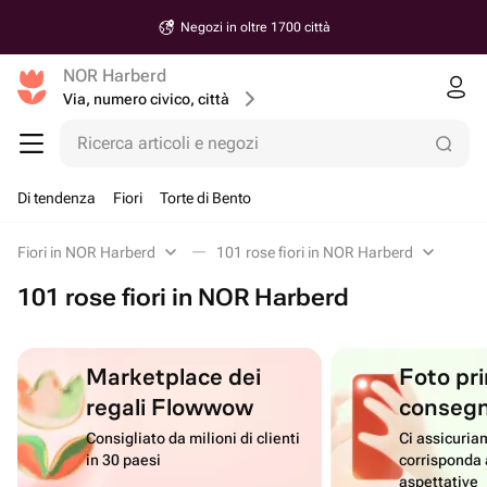
Negozi in oltre 1700 città
NOR Harberd
Via, numero civico, città
Ricerca articoli e negozi
Di tendenza
Fiori
Torte di Bento
Fiori in NOR Harberd
101 rose fiori in NOR Harberd
101 rose fiori in NOR Harberd
Marketplace dei
Foto pri
regali Flowwow
conseg
Consigliato da milioni di clienti
Ci assicuriam
in 30 paesi
corrisponda 
aspettative