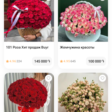
101 Роза Хит продаж Buyr
Жемчужина красоты
145 000
֏
100 000
֏
4.96
224
4.95
645