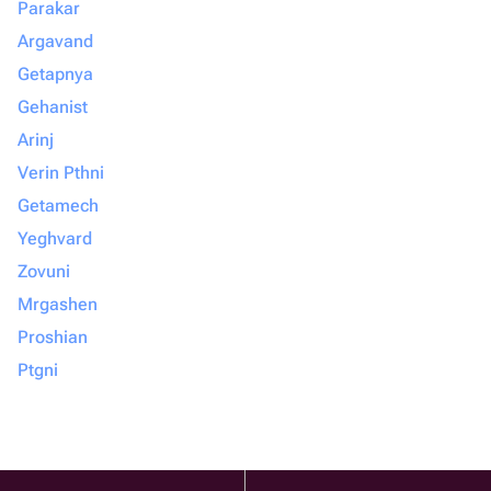
Parakar
Argavand
Getapnya
Gehanist
Arinj
Verin Pthni
Getamech
Yeghvard
Zovuni
Mrgashen
Proshian
Ptgni