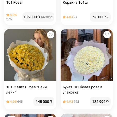
101 Роза
Корзина 101ш
4.96
135 000
֏
98 000
֏
180 000
֏
4.84
2k
276
101 Желтая Роза "Пени
Букет 101 белая роза в
лейн"
упаковке
145 000
֏
132 992
֏
4.95
645
4.92
792