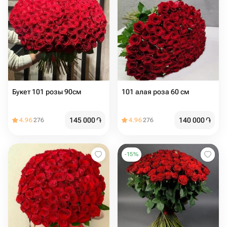
Букет 101 розы 90см
101 алая роза 60 см
145 000
֏
140 000
֏
4.96
276
4.96
276
-
15
%