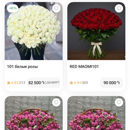
-
45
%
101 белые розы
RED MAOMI101
82 500
֏
90 000
֏
4.85
213
150 000
֏
4.94
369