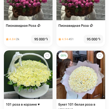
Пионавидная Роза 🥀
Пионавидная Роза 🥀
95 000
֏
95 000
֏
4.84
2k
4.94
451
-
20
%
101 роза в корзине ♥️
Букет 101 белая роза в