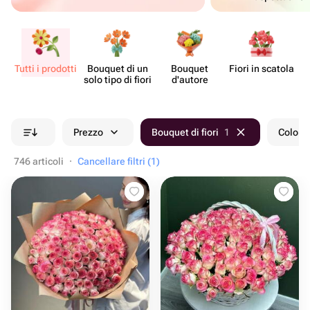
Tutti i prodotti
Bouquet di un
Bouquet
Fiori in scatola
Ce
solo tipo di fiori
d'autore
Prezzo
Bouquet di fiori
1
Colore
746 articoli
·
Cancellare filtri (1)