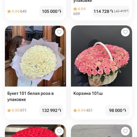
упаковке
4.94
105 000
֏
114 728
֏
4.95
645
143 410
֏
659
Букет 101 белая роза в
Корзина 101ш
упаковке
132 992
֏
98 000
֏
4.90
971
4.94
451