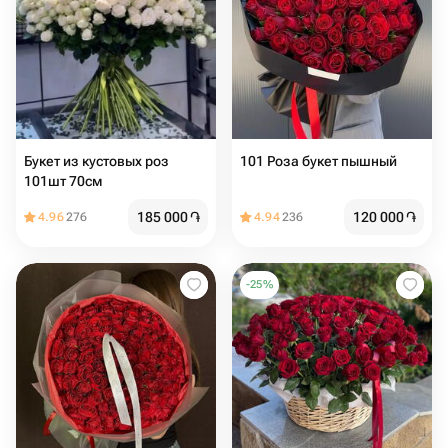
Букет из кустовых роз
101 Роза букет пышный
101шт 70см
185 000
֏
120 000
֏
4.96
276
4.94
236
-
25
%