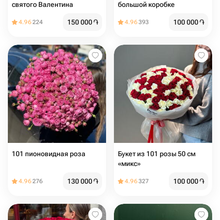
святого Валентина
большой коробке
150 000
֏
100 000
֏
4.96
224
4.96
393
101 пионовидная роза
Букет из 101 розы 50 см
«микс»
130 000
֏
100 000
֏
4.96
276
4.96
327