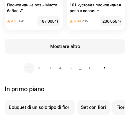
Пионовидные розы Мисти
101 кустовая пионовидная
баблс 💕
роза в корзине
187 000
֏
236 066
֏
4.95
645
4.94
236
Mostrare altro
1
2
3
4
5
13
...
In primo piano
Bouquet di un solo tipo di fiori
Set con fiori
Fiore 