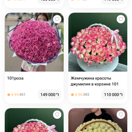
101роза
Жемчужина красоты
джумилия в корзине 101
149 000
֏
110 000
֏
4.94
451
4.96
393