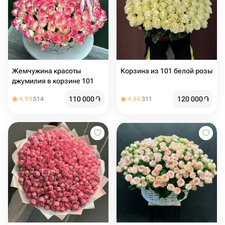
Жемчужина красоты
Корзина из 101 белой розы
джумилия в корзине 101
110 000
֏
120 000
֏
4.90
514
4.86
311