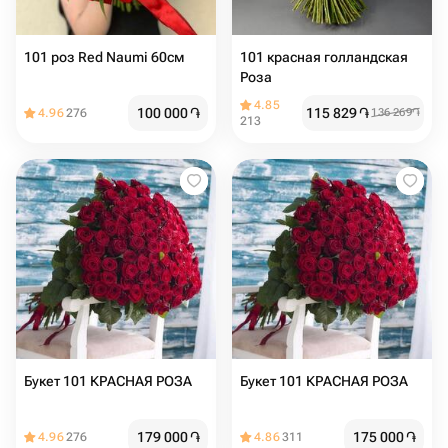
101 роз Red Naumi 60см
101 красная голландская
Роза
4.85
100 000
֏
115 829
֏
4.96
276
136 269
֏
213
Букет 101 КРАСНАЯ РОЗА
Букет 101 КРАСНАЯ РОЗА
179 000
֏
175 000
֏
4.96
276
4.86
311