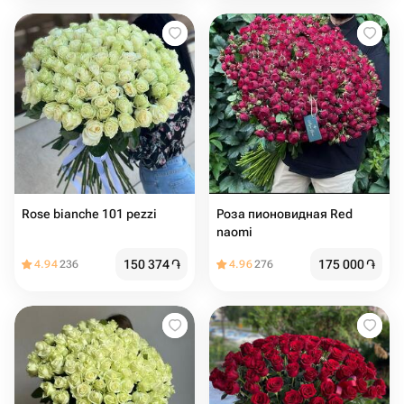
Rose bianche 101 pezzi
Роза пионовидная Red
naomi
150 374
֏
175 000
֏
4.94
236
4.96
276