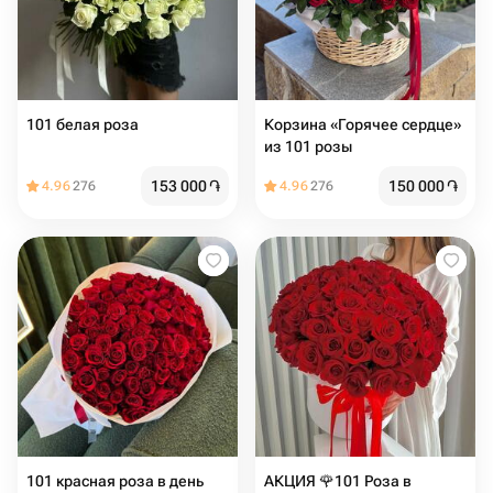
101 белая роза
Корзина «Горячее сердце»
из 101 розы
153 000
֏
150 000
֏
4.96
276
4.96
276
101 красная роза в день
АКЦИЯ 🌹101 Роза в