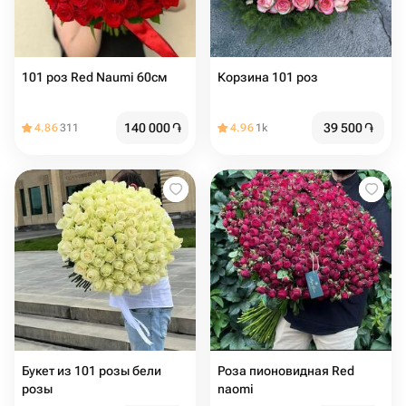
101 роз Red Naumi 60см
Корзина 101 роз
140 000
֏
39 500
֏
4.86
311
4.96
1k
Букет из 101 розы бели
Роза пионовидная Red
розы
naomi