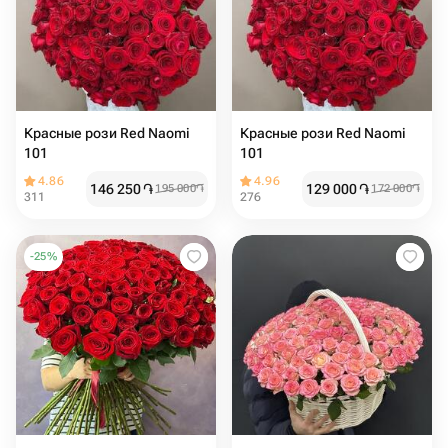
Красные рози Red Naomi
Красные рози Red Naomi
101
101
4.86
4.96
146 250
֏
129 000
֏
195 000
֏
172 000
֏
311
276
-
25
%