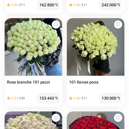
162 800
֏
242 000
֏
4.86
311
4.86
311
Rose bianche 101 pezzi
101 белая роза
153 443
֏
130 000
֏
4.94
236
4.86
311