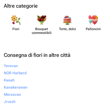
Altre categorie
Fiori
Bouquet
Torte, dolci
Pall​oncini
commes​tibili
Consegna di fiori in altre città
Yerevan
NOR Harberd
Kasah
Kanakerawan
Merzavan
Jrvezh