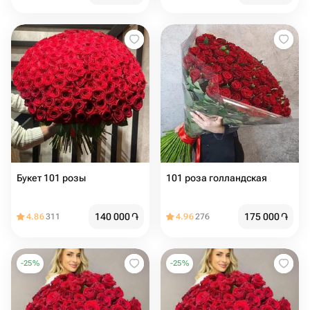
Букет 101 розы
101 роза голландская
140 000
֏
175 000
֏
4.86
311
4.96
276
-
25
%
-
25
%