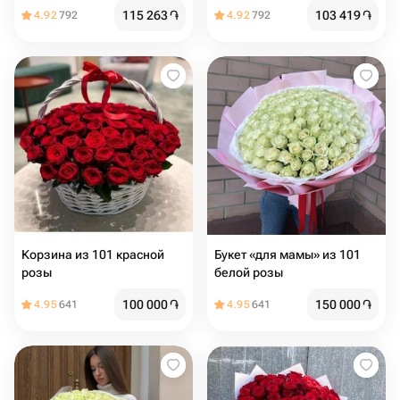
115 263
֏
103 419
֏
4.92
792
4.92
792
Корзина из 101 красной
Букет «для мамы» из 101
розы
белой розы
100 000
֏
150 000
֏
4.95
641
4.95
641