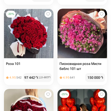
-
20
%
Роза 101
Пионовидная роза Мисти
баблс 101 шт
97 442
֏
150 000
֏
4.95
542
121 803
֏
4.95
641
-
25
%