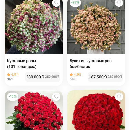
-
25
%
Кустовые розы
Букет из кустовых роз
(101.голандск.)
бомбастик
4.94
4.95
230 000
֏
187 500
֏
250 000
֏
250 000
֏
361
641
-
15
%