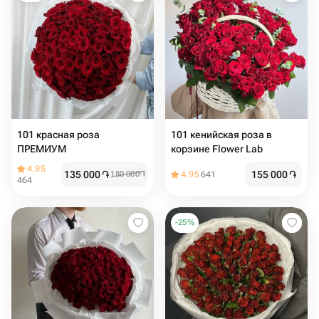
101 красная роза
101 кенийская роза в
ПРЕМИУМ
корзине Flower Lab
4.95
135 000
֏
155 000
֏
180 000
֏
4.95
641
464
-
25
%