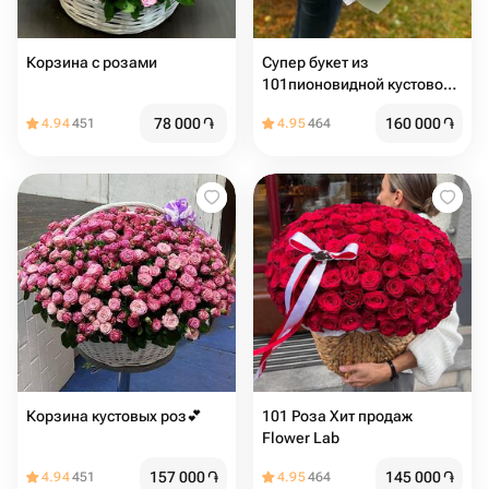
Корзина с розами
Супер букет из
101пионовидной кустовой
розы
78 000
֏
160 000
֏
4.94
451
4.95
464
Корзина кустовых роз💕
101 Роза Хит продаж
Flower Lab
157 000
֏
145 000
֏
4.94
451
4.95
464