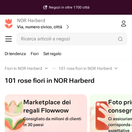
Negozi in oltre 1700 città
NOR Harberd
Via, numero civico, città
Ricerca articoli e negozi
Di tendenza
Fiori
Set regalo
Fiori in NOR Harberd
101 rose fiori in NOR Harberd
101 rose fiori in NOR Harberd
Marketplace dei
Foto pri
regali Flowwow
conseg
Consigliato da milioni di clienti
Ci assicuriam
in 30 paesi
corrisponda 
aspettative