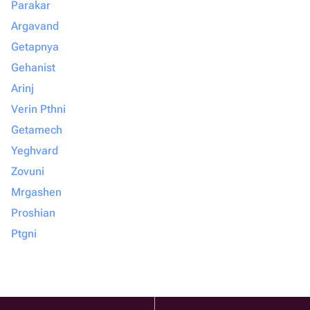
Parakar
Argavand
Getapnya
Gehanist
Arinj
Verin Pthni
Getamech
Yeghvard
Zovuni
Mrgashen
Proshian
Ptgni