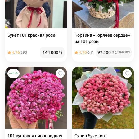
Букет 101 красная роза
Корзина «Горячее сердце»
из 101 розы
144 000
֏
97 500
֏
4.96
393
4.95
641
130 000
֏
-
25
%
101 кустовая пионовидная
Супер букет из