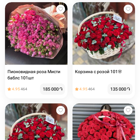
Пионовидная роза Мисти
Корзина с розой 101🌸
баблс 101шт
185 000
֏
135 000
֏
4.95
464
4.95
464