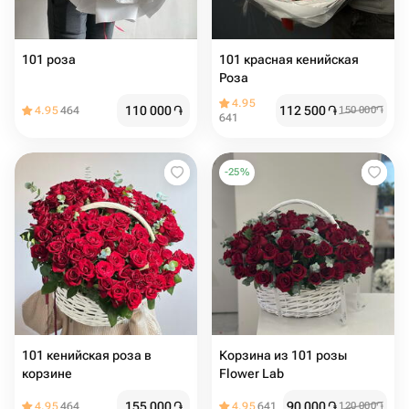
101 роза
101 красная кенийская
Роза
4.95
110 000
֏
112 500
֏
4.95
464
150 000
֏
641
-
25
%
101 кенийская роза в
Корзина из 101 розы
корзине
Flower Lab
155 000
֏
90 000
֏
4.95
464
4.95
641
120 000
֏