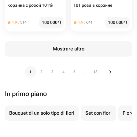
Корзина с розой 101🌸
101 роза в корзине
100 000
֏
100 000
֏
4.90
514
4.95
641
Mostrare altro
1
2
3
4
5
13
...
In primo piano
Bouquet di un solo tipo di fiori
Set con fiori
Fiore 