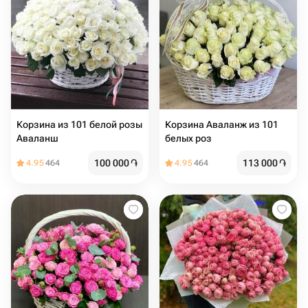
Корзина из 101 белой розы
Корзина Аваланж из 101
Аваланш
белых роз
100 000
֏
113 000
֏
4.95
464
4.95
464