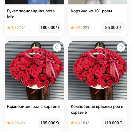
Букет пионовидная роза
Корзина из 101 розы
Mix
180 000
֏
85 000
֏
4.95
464
4.96
393
Композиция роз в корзине
Композиция красных роз в
корзине
105 000
֏
110 000
֏
4.95
464
4.95
542