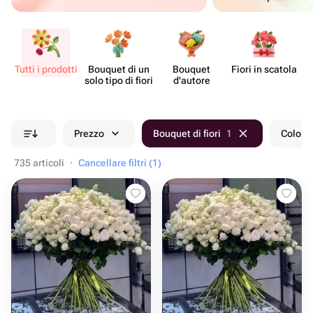
Tutti i prodotti
Bouquet di un
Bouquet
Fiori in scatola
Ce
solo tipo di fiori
d'autore
Prezzo
Bouquet di fiori
1
Colore
735 articoli
·
Cancellare filtri (1)