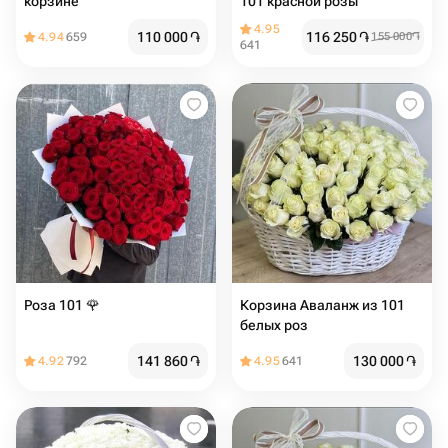
корзине
101 красной розы
4.95
110 000
֏
116 250
֏
4.94
659
155 000
֏
641
Роза 101 🌹
Корзина Аваланж из 101
белых роз
141 860
֏
130 000
֏
4.92
792
4.95
641