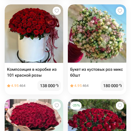
Композиция в коробке из
Букет из кустовых роз микс
101 красной розы
60шт
138 000
֏
180 000
֏
4.95
464
4.95
464
-
25
%