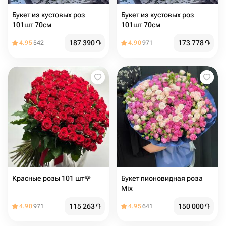
Букет из кустовых роз
Букет из кустовых роз
101шт 70см
101шт 70см
187 390
֏
173 778
֏
4.95
542
4.90
971
Красные розы 101 шт🌹
Букет пионовидная роза
Mix
115 263
֏
150 000
֏
4.90
971
4.95
641