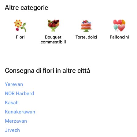
Altre categorie
Fiori
Bouquet
Torte, dolci
Pall​oncini
commes​tibili
Consegna di fiori in altre città
Yerevan
NOR Harberd
Kasah
Kanakerawan
Merzavan
Jrvezh