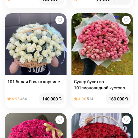
101 белая Роза в корзине
Супер букет из
101пионовидной кустовой
розы
140 000
֏
160 000
֏
4.95
464
4.90
514