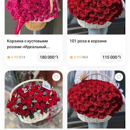
Корзина с кустовыми
101 роза в корзине
розами «Идеальный
подарок» Buyr Flowers
180 000
֏
115 000
֏
4.90
514
4.95
464