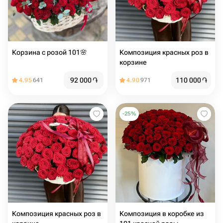
Корзина с розой 101🌸
Композиция красных роз в
корзине
92 000
֏
110 000
֏
4.95
641
4.90
971
-
25
%
Композиция красных роз в
Композиция в коробке из