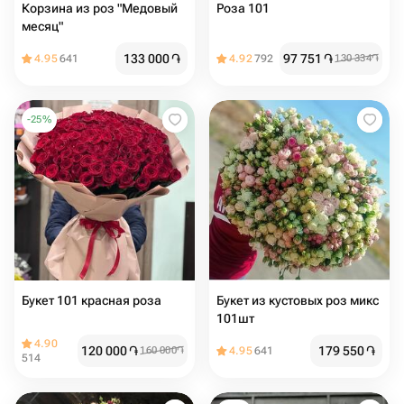
Корзина из роз "Медовый
Роза 101
месяц"
133 000
֏
97 751
֏
4.95
641
4.92
792
130 334
֏
-
25
%
Букет 101 красная роза
Букет из кустовых роз микс
101шт
4.90
120 000
֏
179 550
֏
160 000
֏
4.95
641
514