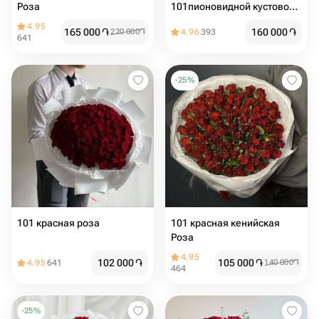
Роза
101пионовидной кустовой
розы
4.95
165 000
֏
160 000
֏
220 000
֏
4.96
393
641
-
25
%
101 красная роза
101 красная кенийская
Роза
4.95
102 000
֏
105 000
֏
4.95
641
140 000
֏
464
-
25
%