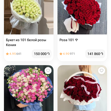
Букет из 101 белой розы
Роза 101 🌹
Кения
150 000
֏
141 860
֏
4.95
641
4.90
971