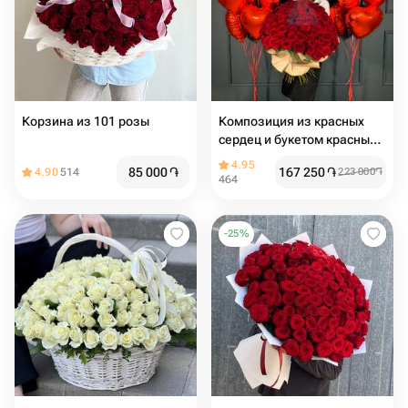
Корзина из 101 розы
Композиция из красных
сердец и букетом красных
роз 101 шт
4.95
85 000
֏
167 250
֏
4.90
514
223 000
֏
464
-
25
%