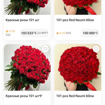
Красные розы 101 шт
101 роз Red Naumi 60см
4.95
103 533
֏
100 000
֏
121 803
֏
4.94
659
542
Красные розы 101 шт🌹
101 роз Red Naumi 60см