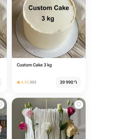
Custom Cake 3 kg
39 990
֏
4.92
303