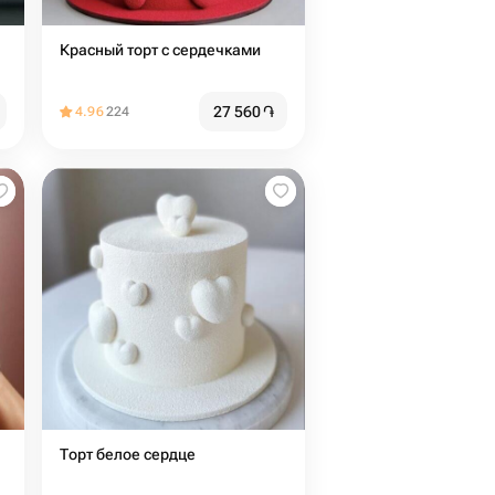
Красный торт с сердечками
27 560
֏
4.96
224
Торт белое сердце