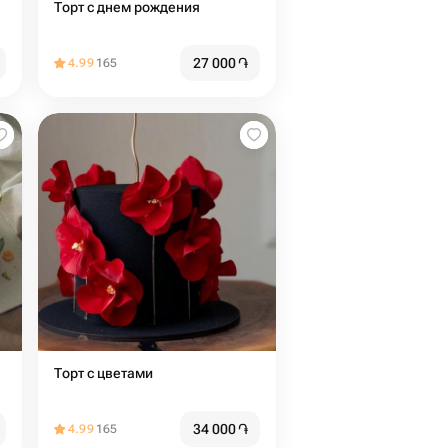
Торт с днем рождения
27 000
֏
4.99
165
Торт с цветами
34 000
֏
4.99
165