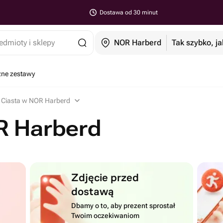
Dostawa od 30 minut
edmioty i sklepy
NOR Harberd
Tak szybko, ja
ne zestawy
Ciasta w NOR Harberd
R Harberd
Zdjęcie przed
dostawą
Dbamy o to, aby prezent sprostał
Twoim oczekiwaniom