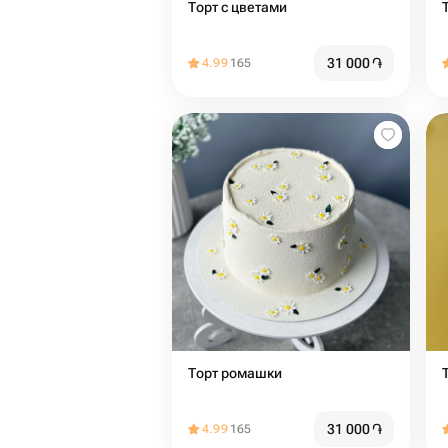
Торт с цветами
31 000
֏
4.99
165
Торт ромашки
31 000
֏
4.99
165