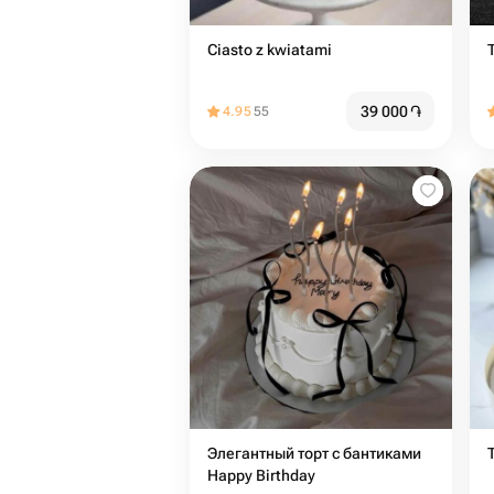
Ciasto z kwiatami
39 000
֏
4.95
55
Элегантный торт с бантиками
Happy Birthday