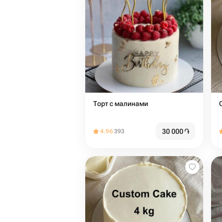
Торт с малинами
30 000
֏
4.96
393