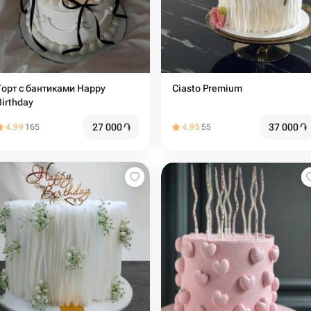
Торт с бантиками Happy
Ciasto Premium
Birthday
27 000
֏
37 000
֏
4.99
165
4.95
55