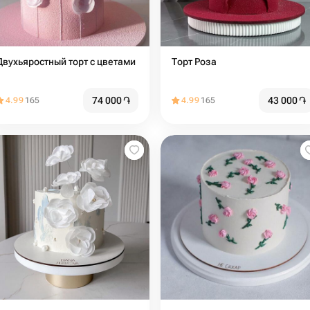
Двухьяростный торт с цветами
Торт Роза
74 000
֏
43 000
֏
4.99
165
4.99
165