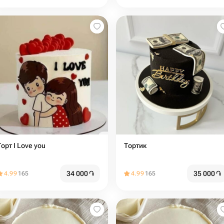
орт I Love you ️
Тортик
34 000
֏
35 000
֏
4.99
165
4.99
165