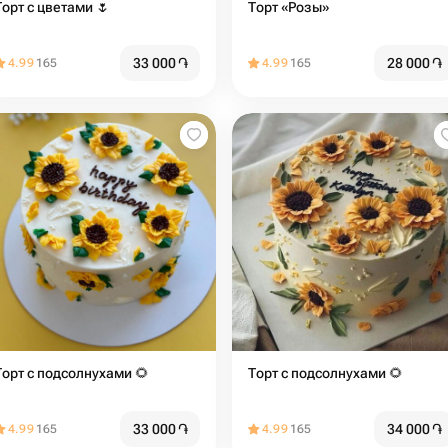
Торт с цветами 🌷
Торт «Розы»
33 000
֏
28 000
֏
4.99
165
4.99
165
Торт с подсолнухами 🌻
Торт с подсолнухами 🌻
33 000
֏
34 000
֏
4.99
165
4.99
165