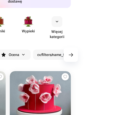
dostawę
niki
Wypieki
Więcej
kategorii
Ocena
cv/filters/name_fast_delivery
Rabaty