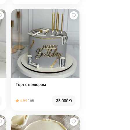
Торт с велюром
35 000
֏
4.99
165