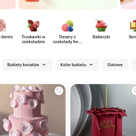
a bento
Truskawki w
Desery z
Babeczki
Ser
czeko​ladzie
czekolady form​
owanej
Bukiety kwiatów
Kolor bukietu
Gotowe