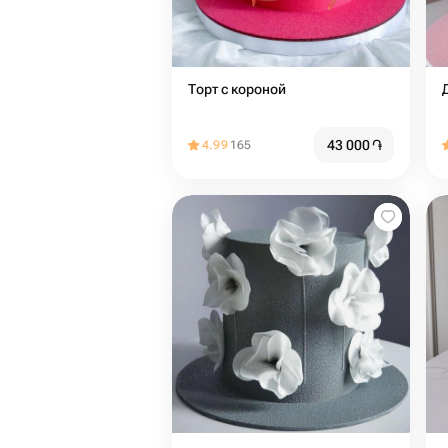
Торт с короной
43 000
֏
4.99
165