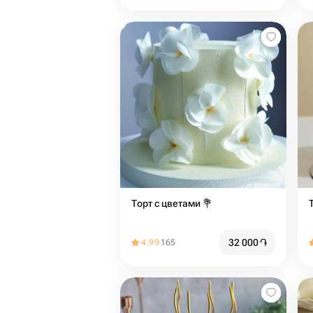
Торт с цветами 💐
Т
32 000
֏
4.99
165