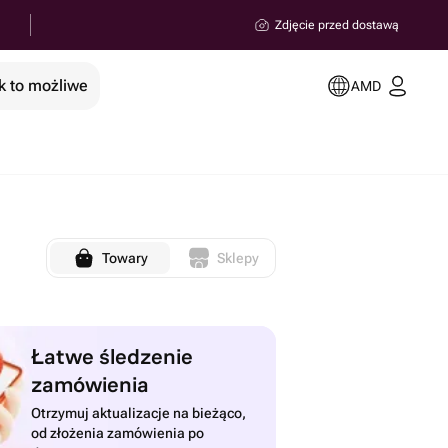
Zdjęcie przed dostawą
k to możliwe
AMD
Towary
Sklepy
Łatwe śledzenie
zamówienia
Otrzymuj aktualizacje na bieżąco,
od złożenia zamówienia po