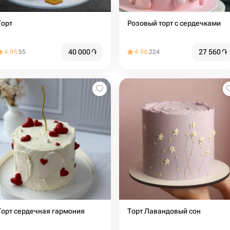
Торт
Розовый торт с сердечками
40 000
֏
27 560
֏
4.95
55
4.96
224
Торт сердечная гармония
Торт Лавандовый сон