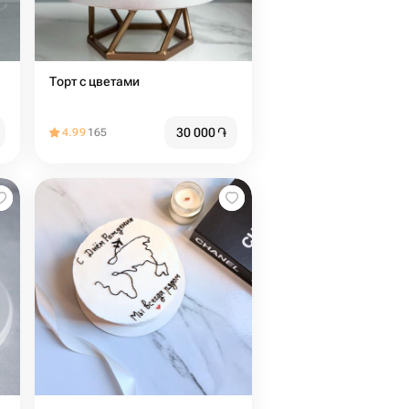
Торт с цветами
30 000
֏
4.99
165