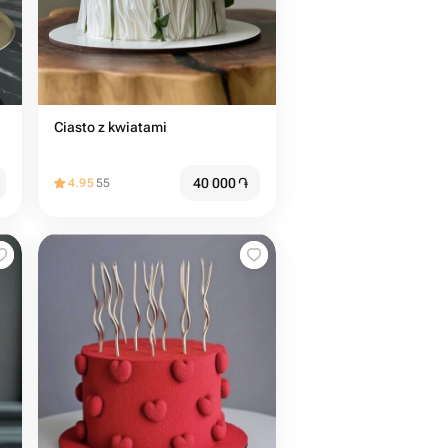
Ciasto z kwiatami
40 000
֏
4.95
55