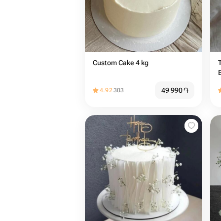
Custom Cake 4 kg
49 990
֏
4.92
303