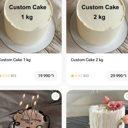
Custom Cake 1 kg
Custom Cake 2 kg
19 990
֏
29 990
֏
4.92
303
4.92
303