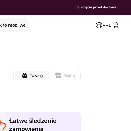
Zdjęcie przed dostawą
k to możliwe
AMD
Towary
Sklepy
Łatwe śledzenie
zamówienia