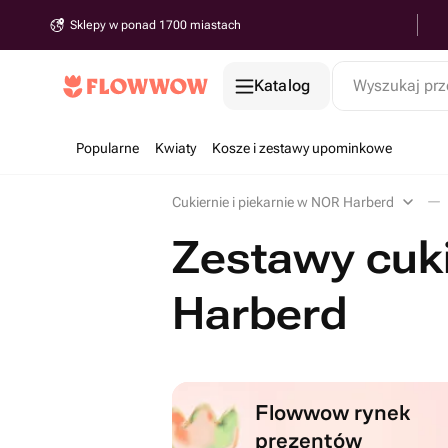
Sklepy w ponad 1700 miastach
Katalog
Wyszukaj prz
Popularne
Kwiaty
Kosze i zestawy upominkowe
Cukiernie i piekarnie w NOR Harberd
Zestawy cuk
Harberd
Flowwow rynek
prezentów