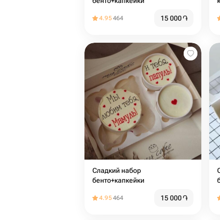
бенто+капкейки
15 000
֏
4.95
464
Сладкий набор
С
бенто+капкейки
15 000
֏
4.95
464