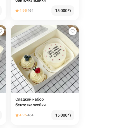
бенто+капкейки
15 000
֏
4.95
464
Сладкий набор
бенто+капкейки
15 000
֏
4.95
464