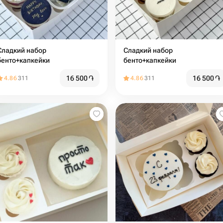
ладкий набор
Сладкий набор
бенто+капкейки
бенто+капкейки
16 500
֏
16 500
֏
4.86
311
4.86
311