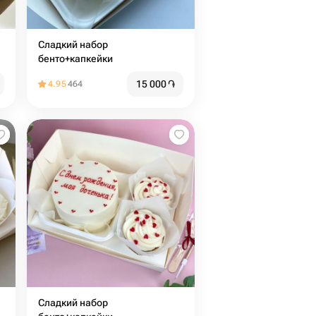
Сладкий набор
бенто+капкейки
15 000
֏
4.95
464
Сладкий набор