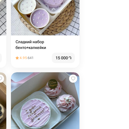
Сладкий набор
бенто+капкейки
15 000
֏
4.95
641