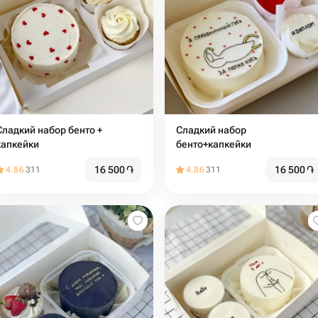
адкий набор бенто +
Сладкий набор
капкейки
бенто+капкейки
16 500
֏
16 500
֏
4.86
311
4.86
311