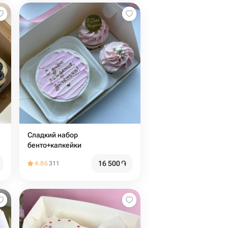
Сладкий набор
бенто+капкейки
16 500
֏
4.86
311