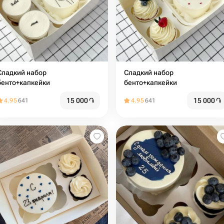
ладкий набор
Сладкий набор
бенто+капкейки
бенто+капкейки
15 000
֏
15 000
֏
4.95
641
4.95
641