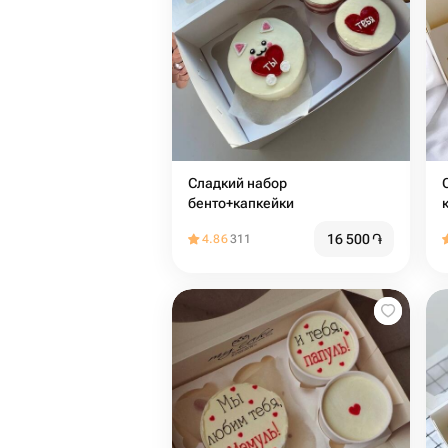
Сладкий набор
Сл
бенто+капкейки
16 500
֏
4.86
311