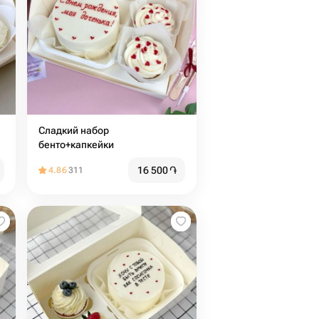
Сладкий набор
бенто+капкейки
16 500
֏
4.86
311