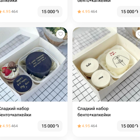
капкейки
бенто+капкейки
15 000
֏
15 000
֏
4.95
464
4.95
464
ладкий набор
Сладкий набор
бенто+капкейки
бенто+капкейки
15 000
֏
15 000
֏
4.95
464
4.95
464