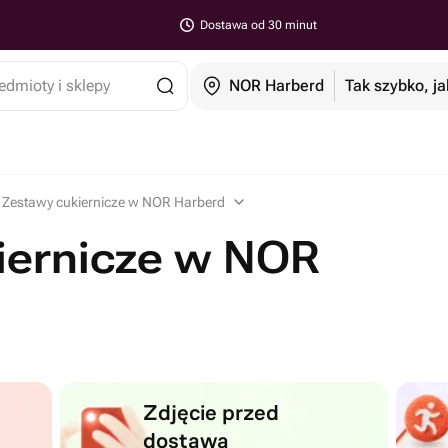
Dostawa od 30 minut
edmioty i sklepy
NOR Harberd
Tak szybko, ja
Zestawy cukiernicze w NOR Harberd
iernicze w NOR
Zdjęcie przed
dostawą