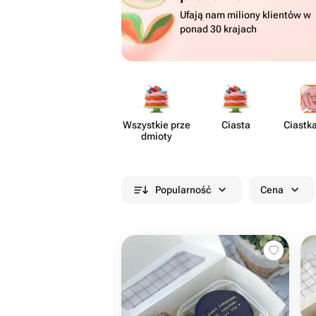
Ufają nam miliony klientów w
ponad 30 krajach
Wszystkie prze​
Ciasta
Ciastk
dmioty
Popularność
Cena