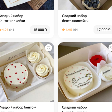
ладкий набор
Сладкий набор
бенто+капкейки
бенто+капкейки
15 000
֏
17 000
֏
4.95
641
4.95
464
адкий набор бенто +
Сладкий набор