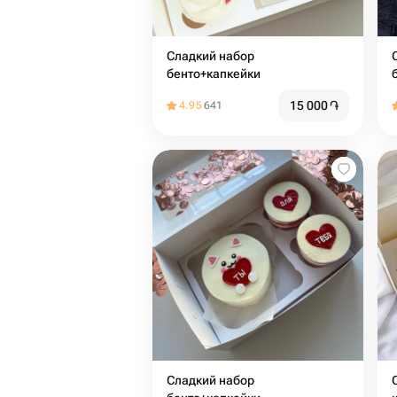
Сладкий набор
С
бенто+капкейки
15 000
֏
4.95
641
Сладкий набор
Сл