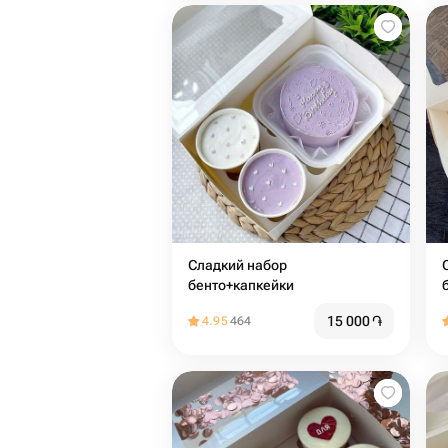
Сладкий набор
С
бенто+капкейки
15 000
֏
4.95
464