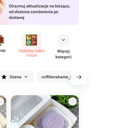
Otrzymuj aktualizacje na bieżąco,
od złożenia zamówienia po
dostawę
niki
Zestawy cukie​
Więcej
rnicze
kategorii
Ocena
cv/filters/name_fast_delivery
Rabaty