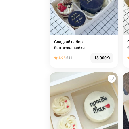
Сладкий набор
С
бенто+капкейки
15 000
֏
4.95
641