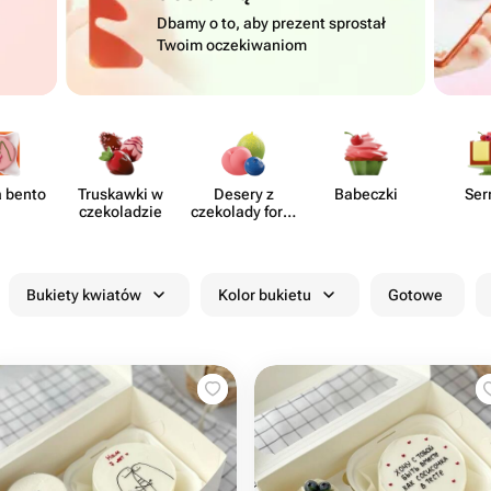
Dbamy o to, aby prezent sprostał
Twoim oczekiwaniom
a bento
Truskawki w
Desery z
Babeczki
Ser
czeko​ladzie
czekolady form​
owanej
Bukiety kwiatów
Kolor bukietu
Gotowe