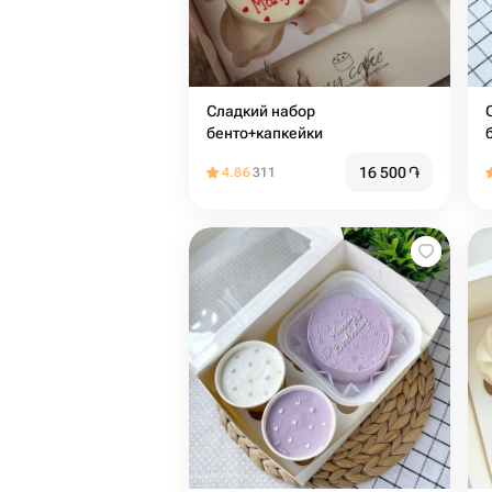
Сладкий набор
С
бенто+капкейки
16 500
֏
4.86
311