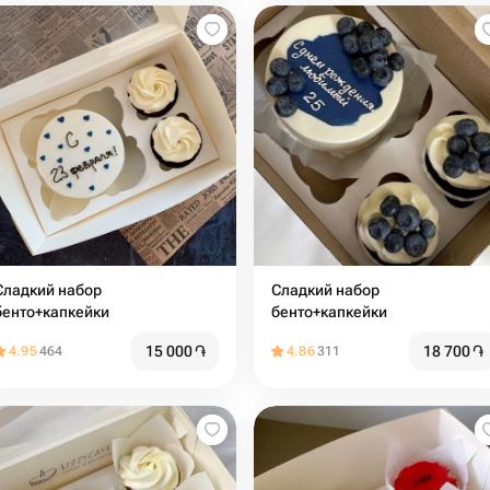
ладкий набор
Сладкий набор
бенто+капкейки
бенто+капкейки
15 000
֏
18 700
֏
4.95
464
4.86
311