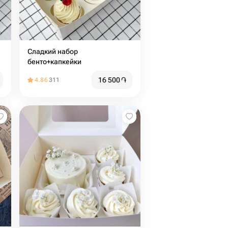
Сладкий набор
бенто+капкейки
16 500
֏
4.86
311