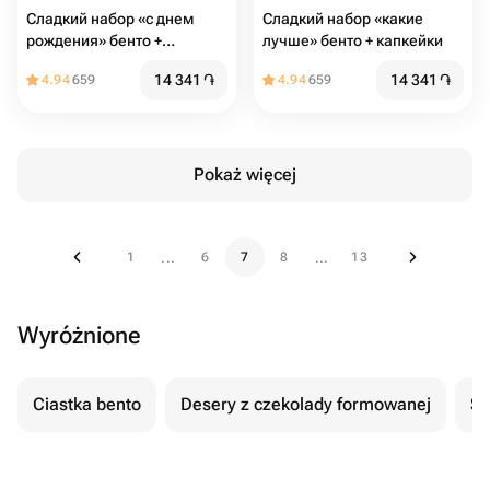
Сладкий набор «с днем
Сладкий набор «какие
рождения» бенто +
лучше» бенто + капкейки
капкейки
14 341
֏
14 341
֏
4.94
659
4.94
659
Pokaż więcej
1
6
7
8
13
...
...
Wyróżnione
Ciastka bento
Desery z czekolady formowanej
Se