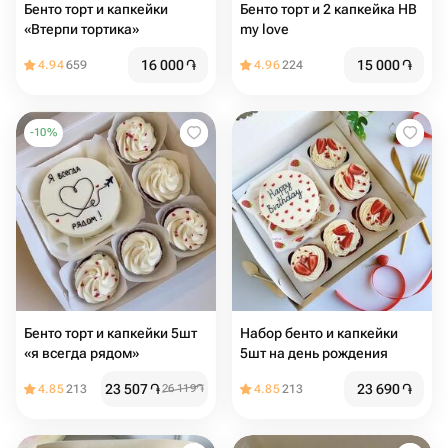
Бенто торт и капкейки
Бенто торт и 2 капкейка HB
«Втерпи тортика»
my love
16 000
֏
15 000
֏
4.94
659
4.96
224
-
10
%
Бенто торт и капкейки 5шт
Набор бенто и капкейки
«я всегда рядом»
5шт на день рождения
23 507
֏
23 690
֏
4.85
213
26 119
֏
4.85
213