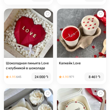
Шоколадная пиньята Love
Капкейк Love
с клубникой в шоколаде
24 000
֏
8 461
֏
4.95
645
4.90
971