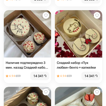
Наличие подтверждено 3
Сладкий набор «Пук
мин. назад Сладкий набор
любви» бенто + капкейки
«Я и ты» бенто + капкейки
14 341
֏
14 341
֏
4.94
659
4.94
659