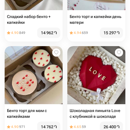
Сладкий набор бенто +
Бенто торт и капкейки день
капкейки
матери
14 962
֏
15 297
֏
4.90
849
4.94
659
Бенто торт для мам с
Шоколадная пиньята Love
капкейками
с клубникой в шоколаде
14 762
֏
26 400
֏
4.90
971
4.65
59