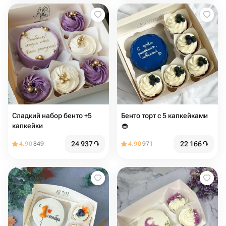
Сладкий набор бенто +5
Бенто торт с 5 капкейками
капкейки
🧁
24 937
֏
22 166
֏
4.90
849
4.90
971