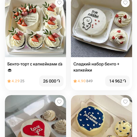
Бенто-торт с капкейками 🍰
Сладкий набор бенто +
🧁
капкейки
26 000
֏
14 962
֏
4.29
25
4.90
849