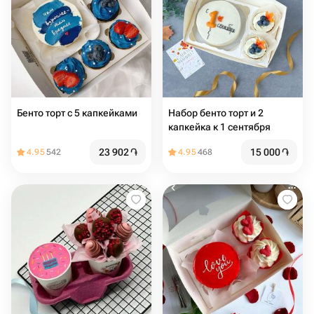
Бенто торт с 5 капкейками
Набор бенто торт и 2
капкейка к 1 сентября
23 902
֏
15 000
֏
4.95
542
4.95
468