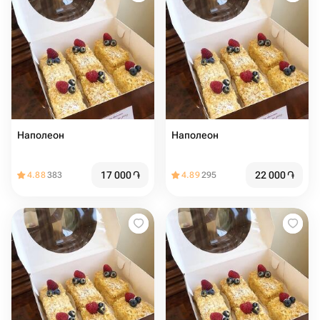
Наполеон
Наполеон
17 000
֏
22 000
֏
4.88
383
4.89
295