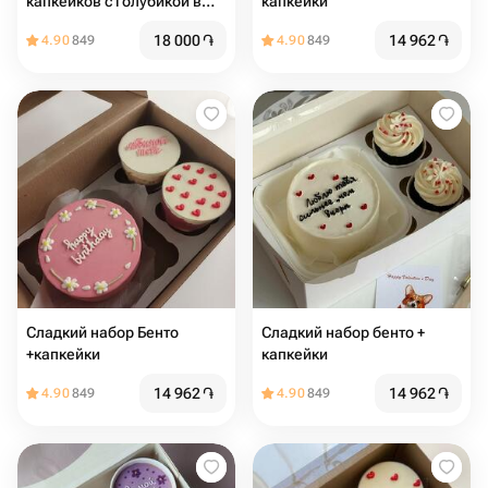
капкейков с голубикой в
капкейки
подарок на день рождения
18 000
֏
14 962
֏
4.90
849
4.90
849
Сладкий набор Бенто
Сладкий набор бенто +
+капкейки
капкейки
14 962
֏
14 962
֏
4.90
849
4.90
849