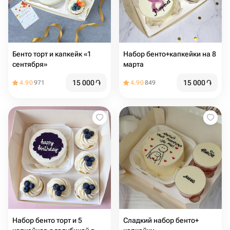
Бенто торт и капкейк «1
Набор бенто+капкейки на 8
сентября»
марта
15 000
֏
15 000
֏
4.90
971
4.90
849
Набор бенто торт и 5
Сладкий набор бенто+