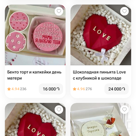
Бенто торт и капкейки день
Шоколадная пиньята Love
матери
с клубникой в шоколаде
16 000
֏
24 000
֏
4.94
236
4.96
276