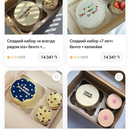
Сладкий набор «я всегда
Сладкий набор «7 лет»
рядом sis» бенто +
бенто + капкейки
капкейки
14 341
֏
14 341
֏
4.94
659
4.94
659