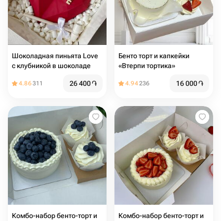
Шоколадная пиньята Love
Бенто торт и капкейки
с клубникой в шоколаде
«Втерпи тортика»
26 400
֏
16 000
֏
4.86
311
4.94
236
Комбо-набор бенто-торт и
Комбо-набор бенто-торт и