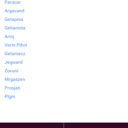
Paracar
Argavand
Getapnia
Gehanista
Arinj
Verin Pthni
Getamecz
Jegward
Zovuni
Mrgaszen
Prosjan
Ptgni