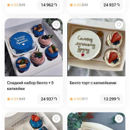
14 962
֏
24 937
֏
4.90
849
4.90
849
Сладкий набор бенто + 5
Бенто торт с капкейками
капкейки
24 937
֏
13 299
֏
4.90
849
4.90
971