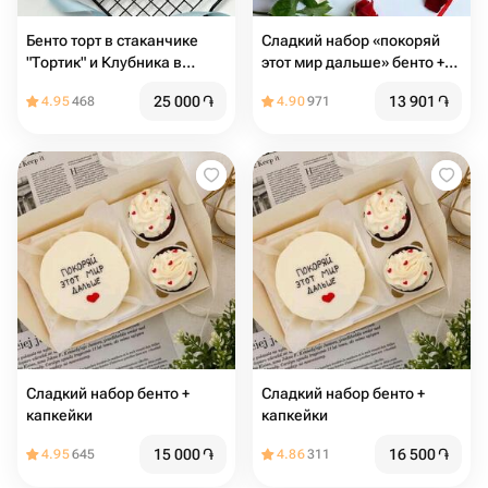
Бенто торт в стаканчике
Сладкий набор «покоряй
"Тортик" и Клубника в
этот мир дальше» бенто +
шоколаде на день
капкейки
25 000
֏
13 901
֏
4.95
468
4.90
971
рождения
Сладкий набор бенто +
Сладкий набор бенто +
капкейки
капкейки
15 000
֏
16 500
֏
4.95
645
4.86
311