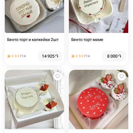
Бенто торт и капкейки 2шт
Бенто торт маме
14 925
֏
8 000
֏
4.94
714
4.94
714