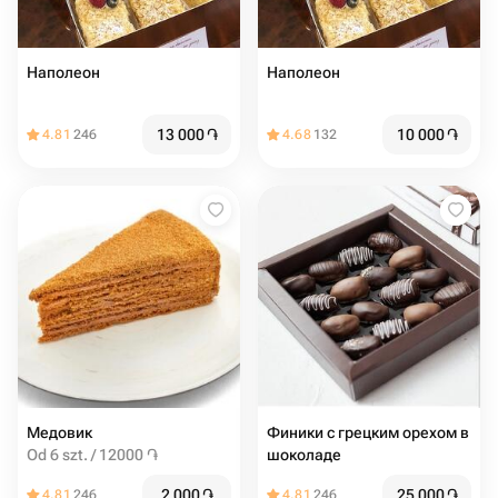
Наполеон
Наполеон
13 000
֏
10 000
֏
4.81
246
4.68
132
Медовик
Финики с грецким орехом в
Od 6 szt. / 12000 ֏
шоколаде
2 000
֏
25 000
֏
4.81
246
4.81
246