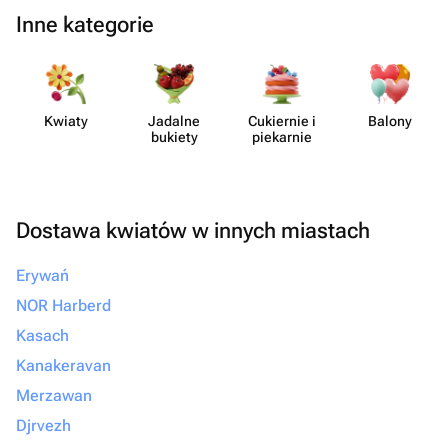
Inne kategorie
Kwiaty
Jadalne
Cukiernie i
Balony
bukiety
piekarnie
Dostawa kwiatów w innych miastach
Erywań
NOR Harberd
Kasach
Kanakeravan
Merzawan
Djrvezh