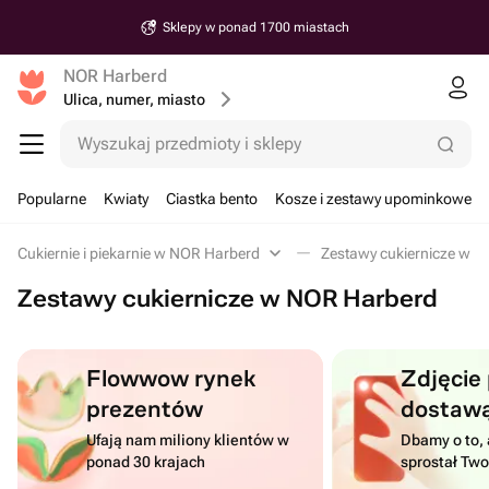
Sklepy w ponad 1700 miastach
NOR Harberd
Ulica, numer, miasto
Wyszukaj przedmioty i sklepy
Popularne
Kwiaty
Ciastka bento
Kosze i zestawy upominkowe
Cukiernie i piekarnie w NOR Harberd
Zestawy cukiernicze w 
Zestawy cukiernicze w NOR Harberd
Flowwow rynek
Zdjęcie
prezentów
dostaw
Ufają nam miliony klientów w
Dbamy o to, 
ponad 30 krajach
sprostał Tw