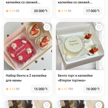
капкейки со свежей
капкейки со свежей
голубикой, начинкой и
клубникой, начинкой и
20 000
֏
17 000
֏
4.95
55
4.95
55
сливочным кремом (2 шт)
сливочным кремом (2 шт)
Набор бенто и 2 капкейка
Бенто торт и капкейки
для мамы
«Втерпи тортика»
15 000
֏
16 000
֏
4.65
59
4.92
792