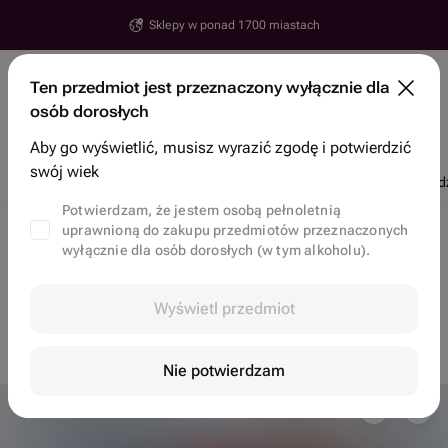
Dostawa od 30 minut
Erywań
Ten przedmiot jest przeznaczony wyłącznie dla
Ulica, numer, miasto
osób dorosłych
Wyszukaj przedmioty i sklepy
Aby go wyświetlić, musisz wyrazić zgodę i potwierdzić
swój wiek
Rabaty
Popularne
Kwiaty
Ciastka bento
Truskawki w czekolad
Potwierdzam, że jestem osobą pełnoletnią
uprawnioną do zakupu przedmiotów przeznaczonych
Dostawa kwiatowa w Erywań
Smaczne zestawy w Erywań
wyłącznie dla osób dorosłych (w tym alkoholu).
Ten przedmiot jest niedostępny, ale możesz zerknąć
Wyświetl przedmiot
na inne opcje
na stronie głównej
Nie potwierdzam