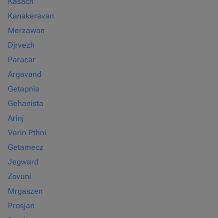
Kasach
Kanakeravan
Merzawan
Djrvezh
Paracar
Argavand
Getapnia
Gehanista
Arinj
Verin Pthni
Getamecz
Jegward
Zovuni
Mrgaszen
Prosjan