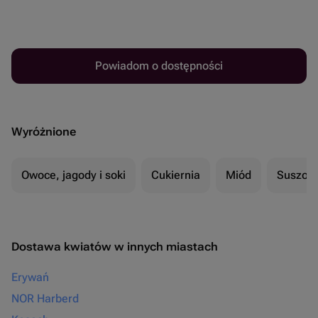
Powiadom o dostępności
Wyróżnione
Owoce, jagody i soki
Cukiernia
Miód
Suszon
Dostawa kwiatów w innych miastach
Erywań
NOR Harberd