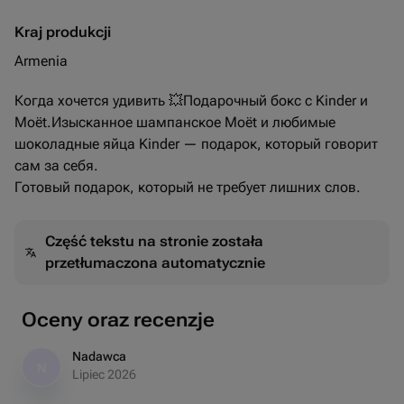
Kraj produkcji
Armenia
Когда хочется удивить 💥Подарочный бокс с Kinder и
Moët.Изысканное шампанское Moët и любимые
шоколадные яйца Kinder — подарок, который говорит
сам за себя.
Готовый подарок, который не требует лишних слов.
Część tekstu na stronie została
przetłumaczona automatycznie
Oceny oraz recenzje
Nadawca
N
Lipiec 2026