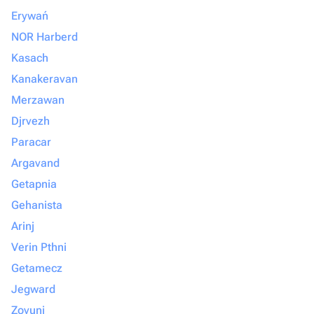
Erywań
NOR Harberd
Kasach
Kanakeravan
Merzawan
Djrvezh
Paracar
Argavand
Getapnia
Gehanista
Arinj
Verin Pthni
Getamecz
Jegward
Zovuni