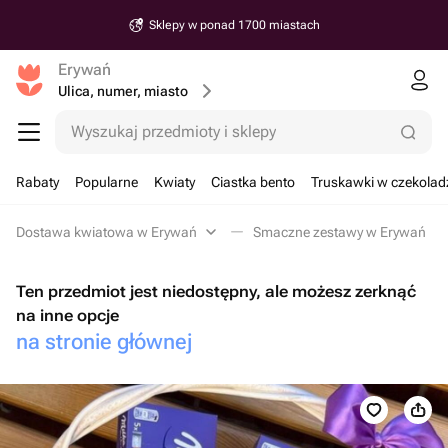
Sklepy w ponad 1700 miastach
Erywań
Ulica, numer, miasto
Wyszukaj przedmioty i sklepy
Rabaty
Popularne
Kwiaty
Ciastka bento
Truskawki w czekolad
Dostawa kwiatowa w Erywań
Smaczne zestawy w Erywań
Ten przedmiot jest niedostępny, ale możesz zerknąć
na inne opcje
na stronie głównej