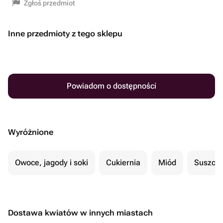
Zgłoś przedmiot
Inne przedmioty z tego sklepu
Powiadom o dostępności
Wyróżnione
Owoce, jagody i soki
Cukiernia
Miód
Suszon
Dostawa kwiatów w innych miastach