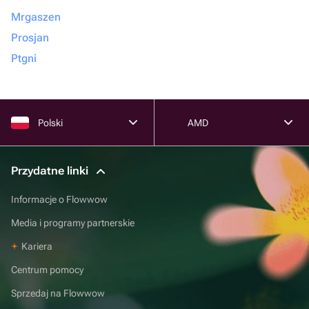
Mrgaszen
Prosjan
Ptgni
Polski
AMD
Przydatne linki
Informacje o Flowwow
Media i programy partnerskie
Kariera
Centrum pomocy
Sprzedaj na Flowwow