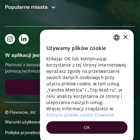
Popularne miasta
×
Używamy plików cookie
RUSSIAN
W aplikacji jest to jeszcze wygodniejsze!
Klikając OK lub kontynuując
ENGLISH
korzystanie z tej strony internetowej,
Płatność z bonusami, samodzielna dostawa, wygodny czat z
UKRAINIAN
wyrażasz zgodę na przetwarzanie
pomocą techniczną
swoich danych osobowych przy
PORTUGUESE
użyciu plików cookie, w tym usług
Pobierz aplikację
„Yandex Metrica” i „Top Mail.ru”, w
SPANISH
celu analizy korzystania ze strony i
ulepszania naszych usług.
HUNGARIAN
Więcej informacji znajdziesz w
© Flowwow, inc
ITALIAN
Polityce plików cookie Flowwow
Warunki użytkowania
FRENCH
OK
Polityka prywatności
TURKISH