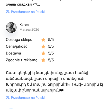
очень сладкая 🫶🏻
Przetłumacz na Polski
Karen
Marzec 2026
Obsługa sklepu
5
/5
Cena/jakość
5
/5
Dostawa
5
/5
Zgodnie z reklamą
5
/5
Շատ գեղեցիկ ծաղկեփունջ, շատ հաճելի
անձնակազմ, շատ սիրալիր մոտեցում։
Խորհուրդ եմ տալիս բոլորին🙌🏻 Ռաֆ-Սթորին էլ
անչափ շնորհակալություն❤️
Przetłumacz na Polski