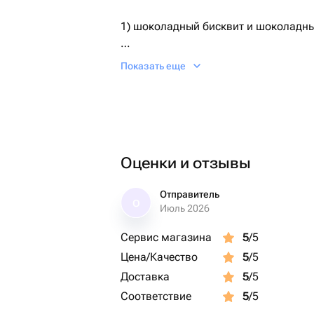
1) шоколадный бисквит и шоколадн
2) ванильный бисквит, ванильный кр
Показать еще
По умолчанию поставляется первый 
Необходимый Вариант можно указат
сообщением.
Оценки и отзывы
Дизайн также можно обговорить пос
Отправитель
О
Июль 2026
Сервис магазина
5
/5
Цена/Качество
5
/5
Доставка
5
/5
Соответствие
5
/5