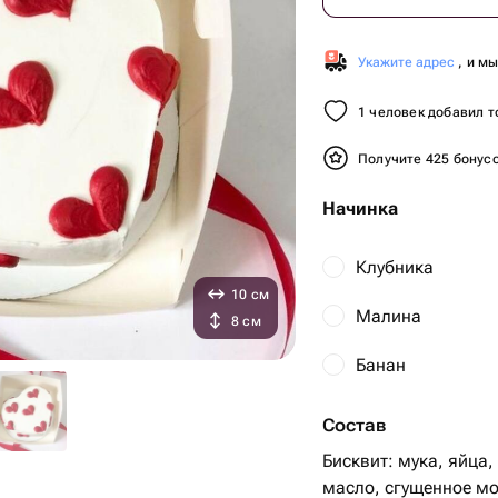
Укажите адрес
, и м
1 человек добавил т
Получите 425 бонус
Начинка
Клубника
10 см
Малина
8 см
Банан
Состав
Бисквит: мука, яйца,