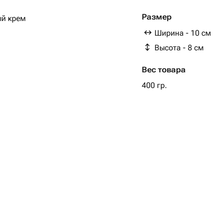
Размер
ый крем
Ширина - 10 см
ем.
Высота - 8 см
вариант.
Вес товара
400 гр.
ь комментарием при заказе, либо
ле оформления заказа..