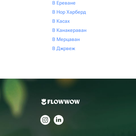
В Ереване
В Нор Харберд
В Касах
В Канакераван
В Мерцаван
В Джрвеж