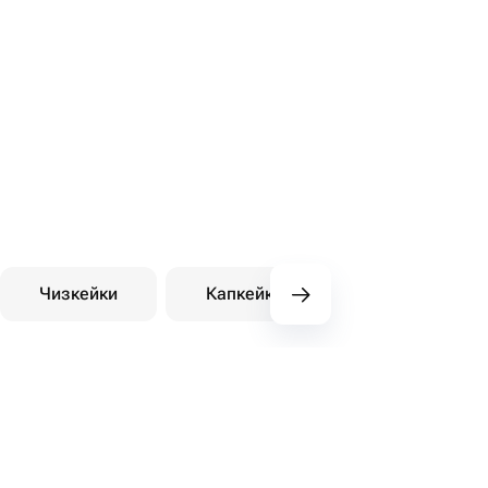
Чизкейки
Капкейки
Десерты на зака