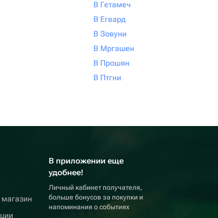
В Гетамеч
В Егвард
В Зовуни
В Мргашен
В Прошян
В Птгни
В приложении еще
удобнее!
Личный кабинет получателя,
больше бонусов за покупки и
 магазин
напоминания о событиях
кции