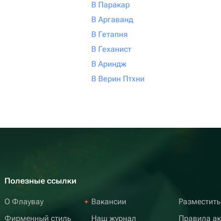
В Паракар
В Аргаванд
В Гетапня
В Геханист
В Ариндж
В Верин Птхни
Полезные ссылки
О Флаувау
Вакансии
Разместить
Фирменный стиль
Наш журнал
Правила а