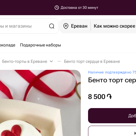
Доставка от 30 минут
ры и магазины
Ереван
Как можно скорее
околаде
Подарочные наборы
Бенто-торты в Ереване
Бенто торт сердце в Ереване
Наличие подтверждено 75
Бенто торт се
8 500
֏
Доб