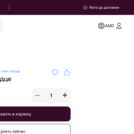
Фото до доставки
AMD
 мин назад
рдце
авить в корзину
Купить сейчас