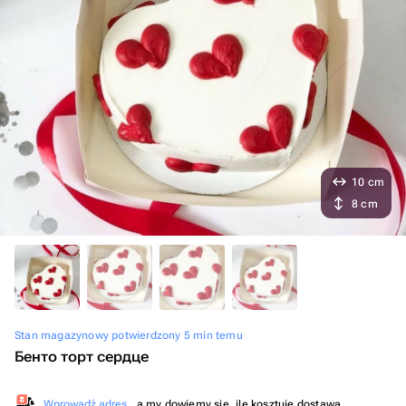
10 cm
8 cm
Stan magazynowy potwierdzony 5 min temu
Бенто торт сердце
Wprowadź adres
, a my dowiemy się, ile kosztuje dostawa