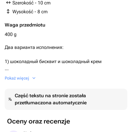
Szerokość - 10 cm
Wysokość - 8 cm
Waga przedmiotu
400 g
Два варианта исполнения:
1) шоколадный бисквит и шоколадный крем
2) ванильный бисквит, ванильный крем.
Pokaż więcej
По умолчанию поставляется первый вариант.
Część tekstu na stronie została
przetłumaczona automatycznie
Необходимый Вариант можно указать комментарием
при заказе, либо сообщением.
Oceny oraz recenzje
Дизайн также можно обговорить после оформления