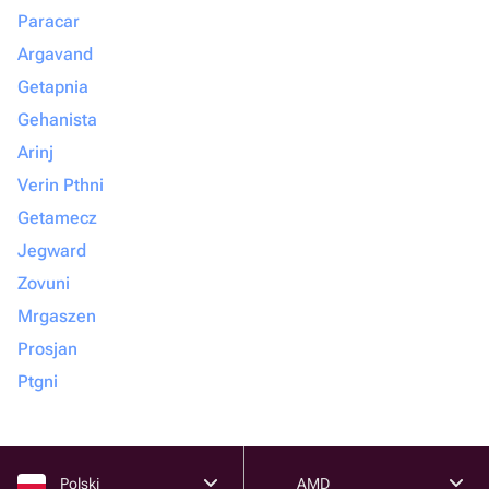
Paracar
Argavand
Getapnia
Gehanista
Arinj
Verin Pthni
Getamecz
Jegward
Zovuni
Mrgaszen
Prosjan
Ptgni
Polski
AMD