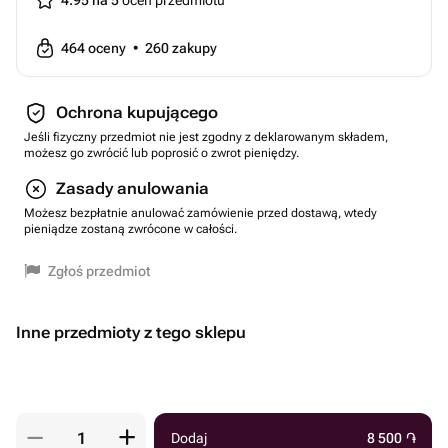
4.95 na 5
ocen przedmiotu
464
oceny
•
260
zakupy
Ochrona kupującego
Jeśli fizyczny przedmiot nie jest zgodny z deklarowanym składem,
możesz go zwrócić lub poprosić o zwrot pieniędzy.
Zasady anulowania
Możesz bezpłatnie anulować zamówienie przed dostawą, wtedy
pieniądze zostaną zwrócone w całości.
Zgłoś przedmiot
Inne przedmioty z tego sklepu
Dodaj
8 500
֏