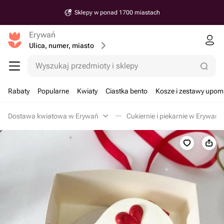
Sklepy w ponad 1700 miastach
Erywań
Ulica, numer, miasto
Wyszukaj przedmioty i sklepy
Rabaty
Popularne
Kwiaty
Ciastka bento
Kosze i zestawy upo
Dostawa kwiatowa w Erywań
Cukiernie i piekarnie w Erywań