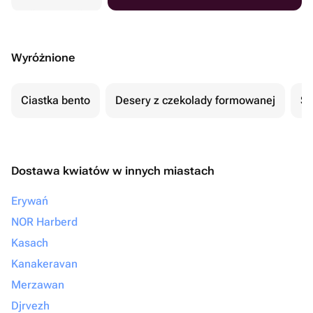
Wyróżnione
Ciastka bento
Desery z czekolady formowanej
Se
Dostawa kwiatów w innych miastach
Erywań
NOR Harberd
Kasach
Kanakeravan
Merzawan
Djrvezh