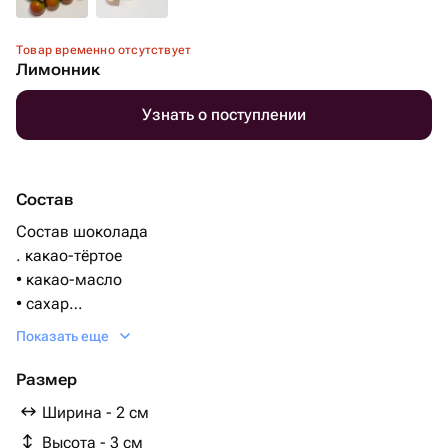
Товар временно отсутствует
Лимонник
Узнать о поступлении
Состав
Состав шоколада
. какао-тёртое
• какао-масло
• сахар
• лецитин (эмульгатор, чаще соевый)
Показать еще
• ваниль или ванилин
Начинка -лимонный крем с лимонным джемом
Размер
Ширина - 2 см
Высота - 3 см