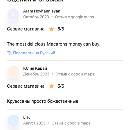
конфет. Конфеты можно заказать в одном вкусе — 9
штук, а также в ассортименте - дубайски
Aram Hovhannisyan
A
шоколад,зефир,апельсиновая карамель,черная
Октябрь 2023
•
Отзыв с google maps
смородина,лимонный,манго,юзу,фисташки с
Сервис магазина
5
/5
малиной,нут,карамель со свежими ванильными
бобами,маракуйя,ментол,кокосово-клубничная
The most delicious Macarons money can buy!
начинка— выберите любой из ваших вкусов. Конфеты
доставляются в красивой, гигиеничной фирменной
Перевести на Русский
упаковке.
Юлия Кацай
Ю
Декабрь 2023
•
Отзыв с google maps
Сервис магазина
5
/5
Круассаны просто божественные
L.F.
L
Август 2025
•
Отзыв с google maps