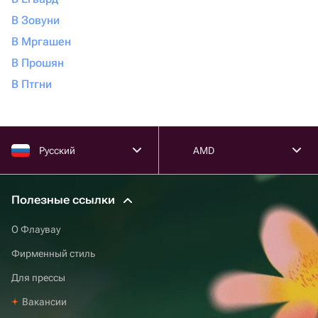
В Зовуни
В Мргашен
В Прошян
В Птгни
Русский
AMD
Полезные ссылки
О Флаувау
Фирменный стиль
Для прессы
Вакансии