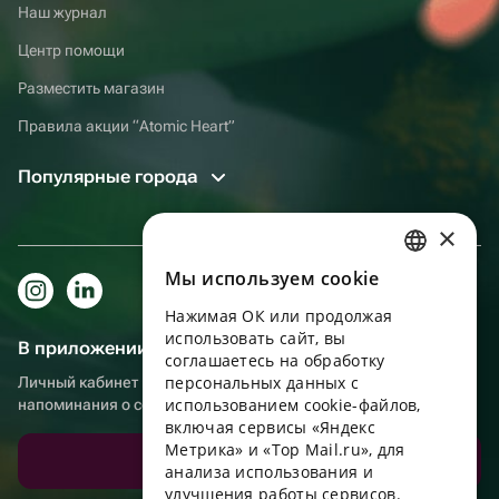
Наш журнал
Центр помощи
Разместить магазин
Правила акции “Atomic Heart”
Популярные города
×
Мы используем сookie
RUSSIAN
Нажимая ОК или продолжая
ENGLISH
использовать сайт, вы
В приложении еще удобнее!
UKRAINIAN
соглашаетесь на обработку
персональных данных с
Личный кабинет получателя, больше бонусов за покупки и
PORTUGUESE
использованием cookie-файлов,
напоминания о событиях
включая сервисы «Яндекс
SPANISH
Метрика» и «Top Mail.ru», для
Скачать приложение
анализа использования и
HUNGARIAN
улучшения работы сервисов.