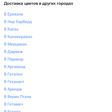
Доставка цветов в других городах
В Ереване
В Нор Харберд
В Касах
В Канакераван
В Мерцаван
В Джрвеж
В Паракар
В Аргаванд
В Гетапня
В Геханист
В Ариндж
В Верин Птхни
В Гетамеч
В Егвард