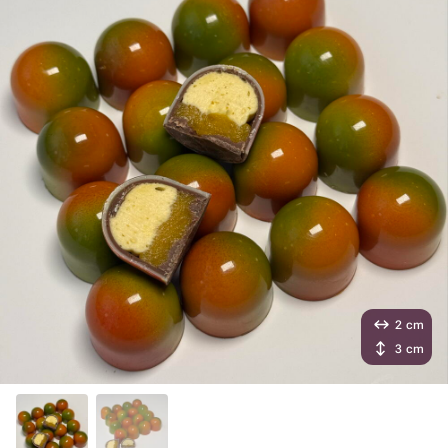
2 cm
3 cm