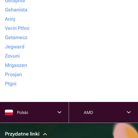
Getapnia
Gehanista
Arinj
Verin Pthni
Getamecz
Jegward
Zovuni
Mrgaszen
Prosjan
Ptgni
Polski
AMD
Przydatne linki