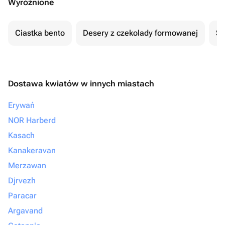
Wyróżnione
Ciastka bento
Desery z czekolady formowanej
Se
Dostawa kwiatów w innych miastach
Erywań
NOR Harberd
Kasach
Kanakeravan
Merzawan
Djrvezh
Paracar
Argavand