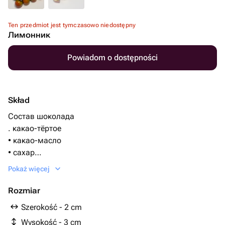
Ten przedmiot jest tymczasowo niedostępny
Лимонник
Powiadom o dostępności
Skład
Состав шоколада
. какао-тёртое
• какао-масло
• сахар
• лецитин (эмульгатор, чаще соевый)
Pokaż więcej
• ваниль или ванилин
Начинка -лимонный крем с лимонным джемом
Rozmiar
Szerokość - 2 cm
Wysokość - 3 cm