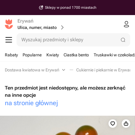
Sklepy w ponad 1700 miastach
Erywań
Ulica, numer, miasto
Wyszukaj przedmioty i sklepy
Rabaty
Popularne
Kwiaty
Ciastka bento
Truskawki w czekolad
Dostawa kwiatowa w Erywań
Cukiernie i piekarnie w Erywań
Ten przedmiot jest niedostępny, ale możesz zerknąć
na inne opcje
na stronie głównej