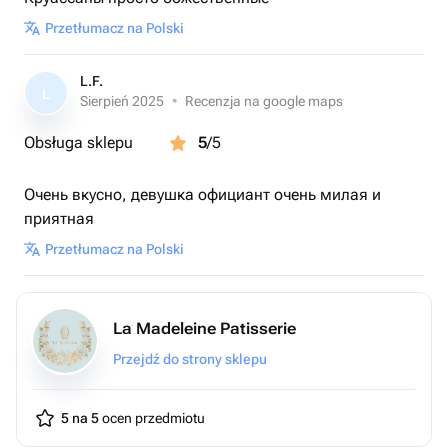
Przetłumacz na Polski
L.F.
L
Sierpień 2025
•
Recenzja na google maps
Obsługa sklepu
5
/5
Очень вкусно, девушка официант очень милая и
приятная
Przetłumacz na Polski
La Madeleine Patisserie
Przejdź do strony sklepu
5 na 5
ocen przedmiotu