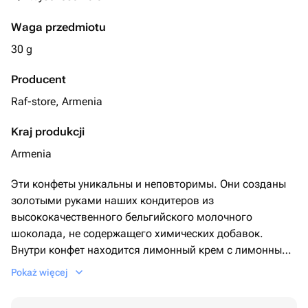
Waga przedmiotu
30 g
Producent
Raf-store, Armenia
Kraj produkcji
Armenia
Эти конфеты уникальны и неповторимы. Они созданы
золотыми руками наших кондитеров из
высококачественного бельгийского молочного
шоколада, не содержащего химических добавок.
Внутри конфет находится лимонный крем с лимонным
джемом, которая дополняет вкус, делая его
Pokaż więcej
неповторимо вкусным и незабываемым. Ни один
сладкоежка не сможет устоять перед соблазном этих