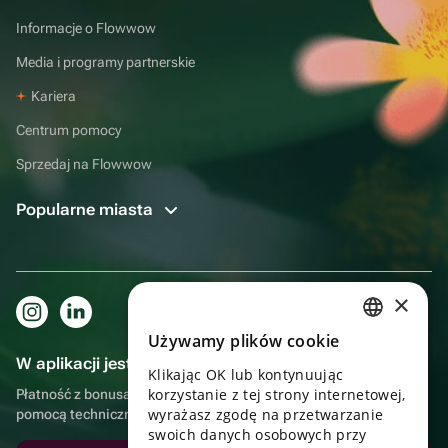
Informacje o Flowwow
Media i programy partnerskie
Kariera
Centrum pomocy
Sprzedaj na Flowwow
Popularne miasta
×
Używamy plików cookie
RUSSIAN
W aplikacji jest to jeszcze wygodniejsze!
Klikając OK lub kontynuując
ENGLISH
korzystanie z tej strony internetowej,
Płatność z bonusami, samodzielna dostawa, wygodny czat z
UKRAINIAN
wyrażasz zgodę na przetwarzanie
pomocą techniczną
swoich danych osobowych przy
PORTUGUESE