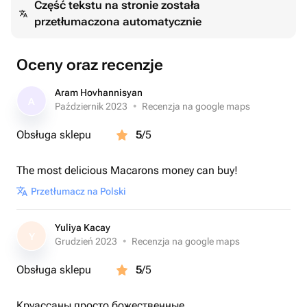
Część tekstu na stronie została
конфет. Конфеты можно заказать в одном вкусе — 9
przetłumaczona automatycznie
штук, а также в ассортименте - дубайски
шоколад,зефир,апельсиновая карамель,черная
смородина,лимонный,манго,юзу,фисташки с
Oceny oraz recenzje
малиной,нут,карамель со свежими ванильными
бобами,маракуйя,ментол,кокосово-клубничная
Aram Hovhannisyan
A
начинка— выберите любой из ваших вкусов. Конфеты
Październik 2023
•
Recenzja na google maps
доставляются в красивой, гигиеничной фирменной
Obsługa sklepu
5
/5
упаковке.
The most delicious Macarons money can buy!
Przetłumacz na Polski
Yuliya Kacay
Y
Grudzień 2023
•
Recenzja na google maps
Obsługa sklepu
5
/5
Круассаны просто божественные