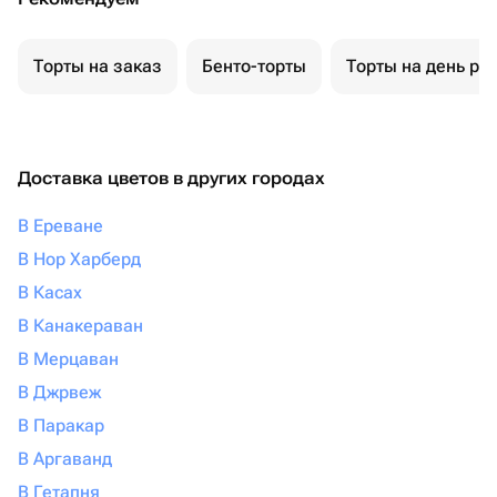
Торты на заказ
Бенто-торты
Торты на день ро
Доставка цветов в других городах
В Ереване
В Нор Харберд
В Касах
В Канакераван
В Мерцаван
В Джрвеж
В Паракар
В Аргаванд
В Гетапня