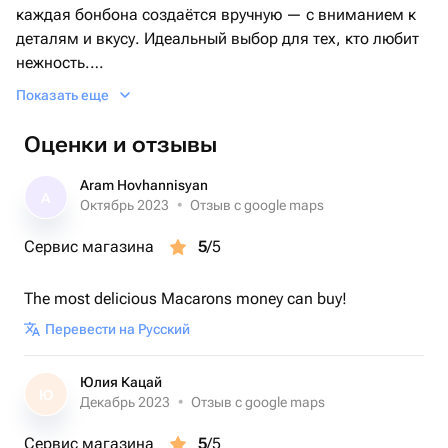
каждая бонбона создаётся вручную — с вниманием к
деталям и вкусу. Идеальный выбор для тех, кто любит
нежность.
Показать еще
Лёгкая, воздушная текстура маршмеллоу буквально
тает во рту, раскрывая чистый вкус натуральной
Оценки и отзывы
клубники. Белый шоколад мягко обволакивает
начинку, создавая гармоничный и утончённый десерт.
Aram Hovhannisyan
A
Октябрь 2023
•
Отзыв с google maps
Сливочная сладость шоколада встречается с яркой
Сервис магазина
5
/5
цитрусовой свежестью. Текучая карамель с лёгкой
апельсиновой ноткой создаёт выразительный, но
The most delicious Macarons money can buy!
сбалансированный вкус. Богатый, глубокий и по-
настоящему праздничный десерт.
Перевести на Русский
Натуральный итальянский шоколад и ручная работа
делают каждую конфету маленьким произведением
Юлия Кацай
Ю
кондитерского искусства.
Декабрь 2023
•
Отзыв с google maps
Сервис магазина
5
/5
🎁 9 идеальных бонбонов в коробке — для подарка,