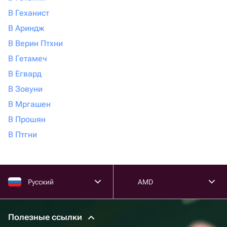
В Геханист
В Ариндж
В Верин Птхни
В Гетамеч
В Егвард
В Зовуни
В Мргашен
В Прошян
В Птгни
Русский
AMD
Полезные ссылки