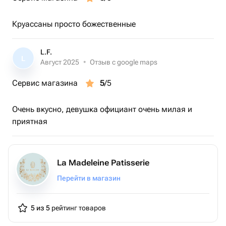
для особого момента или просто чтобы порадовать
себя.
Круассаны просто божественные
RAF Store — когда сладости становятся искусством 💛
L.F.
L
Август 2025
•
Отзыв с google maps
Сервис магазина
5
/5
Очень вкусно, девушка официант очень милая и
приятная
La Madeleine Patisserie
Перейти в магазин
5 из 5
рейтинг товаров