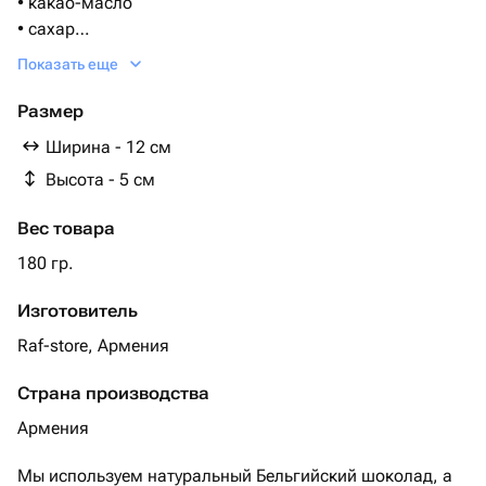
• какао-масло
• сахар
• лецитин (эмульгатор, чаще соевый)
Показать еще
• ваниль или ванилин
Темный,молочный или белый шоколад, какао-масло,
Размер
натуральный клубничный маршмеллоу или карамель с
Ширина - 12 см
Высота - 5 см
Вес товара
180 гр.
Изготовитель
Raf-store, Армения
Страна производства
Армения
Мы используем натуральный Бельгийский шоколад, а