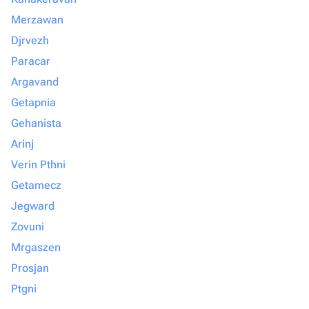
Merzawan
Djrvezh
Paracar
Argavand
Getapnia
Gehanista
Arinj
Verin Pthni
Getamecz
Jegward
Zovuni
Mrgaszen
Prosjan
Ptgni