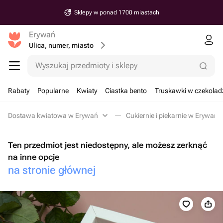
Sklepy w ponad 1700 miastach
Erywań
Ulica, numer, miasto
Wyszukaj przedmioty i sklepy
Rabaty
Popularne
Kwiaty
Ciastka bento
Truskawki w czekolad
Dostawa kwiatowa w Erywań
Cukiernie i piekarnie w Erywań
Ten przedmiot jest niedostępny, ale możesz zerknąć
na inne opcje
na stronie głównej