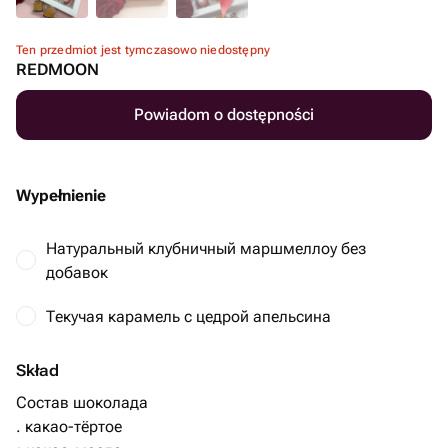
Ten przedmiot jest tymczasowo niedostępny
REDMOON
Powiadom o dostępności
Wypełnienie
Натуральный клубничный маршмеллоу без
добавок
Текучая карамель с цедрой апельсина
Skład
Состав шоколада
. какао-тёртое