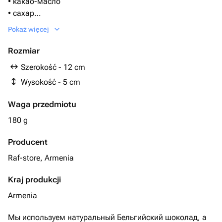
• какао-масло
• сахар
• лецитин (эмульгатор, чаще соевый)
Pokaż więcej
• ваниль или ванилин
Темный,молочный или белый шоколад, какао-масло,
Rozmiar
натуральный клубничный маршмеллоу или карамель с
Szerokość - 12 cm
Wysokość - 5 cm
Waga przedmiotu
180 g
Producent
Raf-store, Armenia
Kraj produkcji
Armenia
Мы используем натуральный Бельгийский шоколад, а