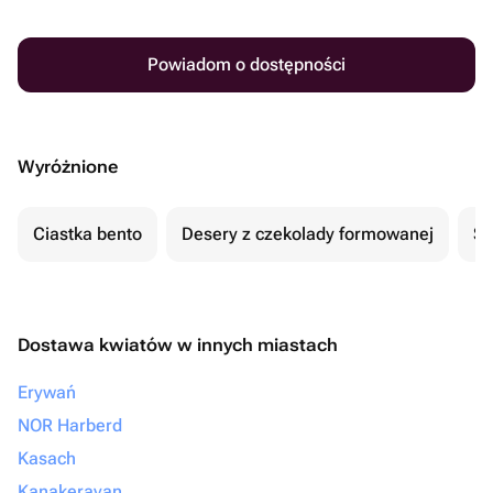
Powiadom o dostępności
Wyróżnione
Ciastka bento
Desery z czekolady formowanej
Se
Dostawa kwiatów w innych miastach
Erywań
NOR Harberd
Kasach
Kanakeravan