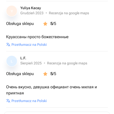
для особого момента или просто чтобы порадовать
Yuliya Kacay
Y
себя.
Grudzień 2023
•
Recenzja na google maps
RAF Store — когда сладости становятся искусством 💛
Obsługa sklepu
5
/5
Круассаны просто божественные
Przetłumacz na Polski
L.F.
L
Sierpień 2025
•
Recenzja na google maps
Obsługa sklepu
5
/5
Очень вкусно, девушка официант очень милая и
приятная
Przetłumacz na Polski