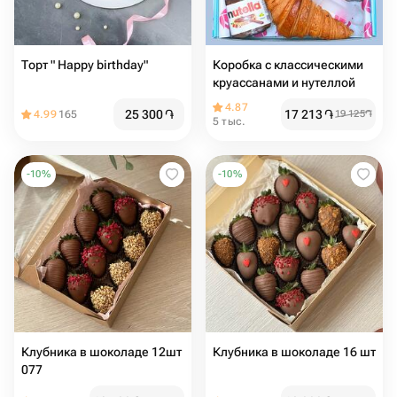
Торт " Happy birthday"
Коробка с классическими
круассанами и нутеллой
4.87
25 300
֏
17 213
֏
4.99
165
19 125
֏
5 тыс.
-
10
%
-
10
%
Клубника в шоколаде 12шт
Клубника в шоколаде 16 шт
077