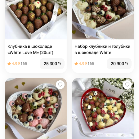
Клубника в шоколаде
Набор клубники и голубики
«White Love M» (20шт)
в шоколаде White
25 300
֏
20 900
֏
4.99
165
4.99
165