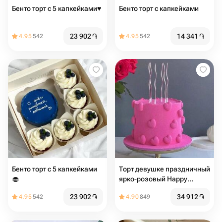
Бенто торт с 5 капкейками♥️
Бенто торт с капкейками
23 902
֏
14 341
֏
4.95
542
4.95
542
Бенто торт с 5 капкейками
Торт девушке праздничный
🧁
ярко-розовый Happy
birthday
23 902
֏
34 912
֏
4.95
542
4.90
849