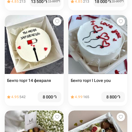
13 500
֏
18 000
֏
4.85
213
15 000
֏
4.85
213
20 000
֏
Бенто торт 14 февраля
Бенто торт I Love you
8 000
֏
8 800
֏
4.95
542
4.99
165