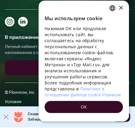
×
Мы используем сookie
RUSSIAN
Нажимая ОК или продолжая
ENGLISH
использовать сайт, вы
В приложении еще удобнее!
UKRAINIAN
соглашаетесь на обработку
персональных данных с
Личный кабинет получателя, больше бонусов за покупки и
PORTUGUESE
использованием cookie-файлов,
напоминания о событиях
включая сервисы «Яндекс
SPANISH
Метрика» и «Top Mail.ru», для
Скачать приложение
анализа использования и
HUNGARIAN
улучшения работы сервисов.
ITALIAN
Более подробная информация
представлена в
Политике в
FRENCH
© Flowwow, inc
отношении файлов cookie Flowwow
TURKISH
Условия
OK
GERMAN
Обработка персональных данных
Скидка 20% на первый заказ!
Открыть
Забирайте промокод в приложении!
POLISH