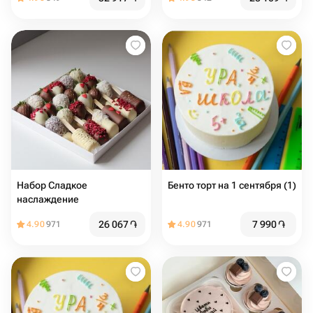
Набор Сладкое
Бенто торт на 1 сентября (1)
наслаждение
26 067
֏
7 990
֏
4.90
971
4.90
971