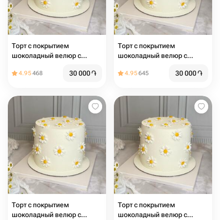
Торт с покрытием
Торт с покрытием
шоколадный велюр с
шоколадный велюр с
ромашками из мастики , на
ромашками из мастики , на
30 000
֏
30 000
֏
4.95
468
4.95
645
день рождения, девушке,
день рождения, девушке,
подруге, маме, учителю
подруге, маме, учителю
Торт с покрытием
Торт с покрытием
шоколадный велюр с
шоколадный велюр с