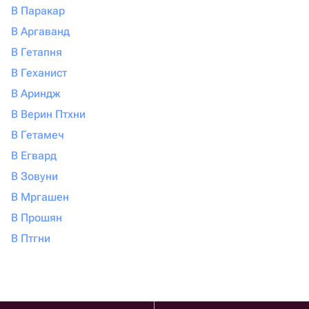
В Паракар
В Аргаванд
В Гетапня
В Геханист
В Ариндж
В Верин Птхни
В Гетамеч
В Егвард
В Зовуни
В Мргашен
В Прошян
В Птгни