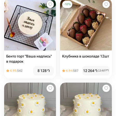
-
10
%
Бенто торт "Ваша надпись"
Клубника в шоколаде 12шт
в подарок
8 128
֏
12 264
֏
4.95
542
4.94
587
13 627
֏