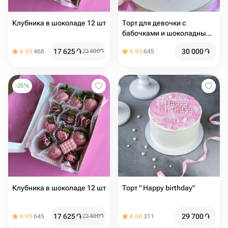
Клубника в шоколаде 12 шт
Торт для девочки с
бабочками и шоколадными
шарами
17 625
֏
30 000
֏
4.95
468
23 500
֏
4.95
645
-
25
%
Клубника в шоколаде 12 шт
Торт " Happy birthday"
17 625
֏
29 700
֏
4.95
645
23 500
֏
4.86
311