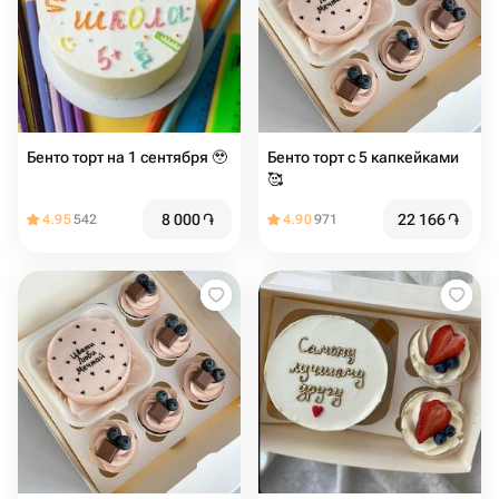
Бенто торт на 1 сентября 🥹
Бенто торт с 5 капкейками
🥰
8 000
֏
22 166
֏
4.95
542
4.90
971