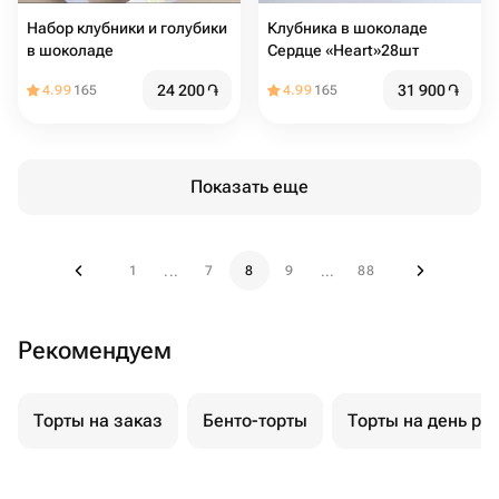
Набор клубники и голубики
Клубника в шоколаде
в шоколаде
Сердце «Heart»28шт
24 200
֏
31 900
֏
4.99
165
4.99
165
Показать еще
1
7
8
9
88
...
...
Рекомендуем
Торты на заказ
Бенто-торты
Торты на день ро