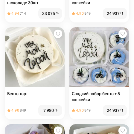
шоколаде 30шт
капкейки
33 075
֏
24 937
֏
4.94
714
4.90
849
Бенто торт
Сладкий набор бенто + 5
капкейки
7 980
֏
24 937
֏
4.90
849
4.90
849