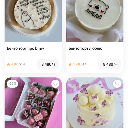
Бенто торт про bmw
Бенто торт люблю
8 480
֏
8 480
֏
4.90
514
4.90
514
-
25
%