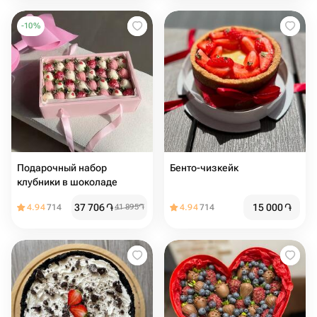
-
10
%
Подарочный набор
Бенто-чизкейк
клубники в шоколаде
37 706
֏
15 000
֏
4.94
714
41 895
֏
4.94
714