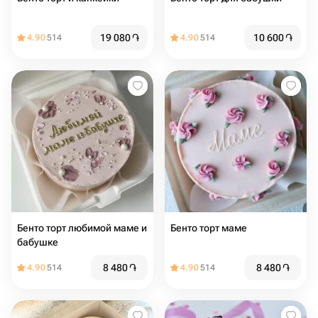
19 080
֏
10 600
֏
4.90
514
4.90
514
Бенто торт любимой маме и
Бенто торт маме
бабушке
8 480
֏
8 480
֏
4.90
514
4.90
514