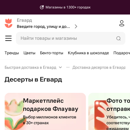
Магазины в 1300+ городах
Егвард
Введите город, улицу и дом доставки
Найти товары и магазины
Тренды
Цветы
Бенто-торты
Клубника в шоколаде
Подароч
Быстрая доставка в Егвард
Доставка десертов в Егвард
Десерты в Егвард
Маркетплейс
Фото т
подарков Флаувау
отправ
Выбор миллионов клиентов
Убедитесь, 
в 30+ странах
соответств
ожиданиям