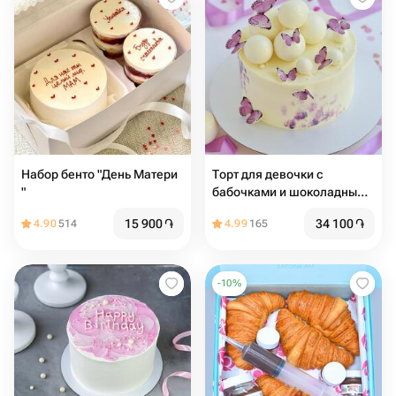
Набор бенто "День Матери
Торт для девочки с
"
бабочками и шоколадными
шарами
15 900
֏
34 100
֏
4.90
514
4.99
165
-
10
%