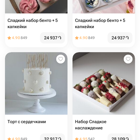
Сладкий набор бенто + 5
Сладкий набор бенто + 5
капкейки
капкейки
24 937
֏
24 937
֏
4.90
849
4.90
849
Торт с сердечками
Набор Сладкое
наслаждение
32 917
֏
28 109
֏
4.90
849
4.95
542