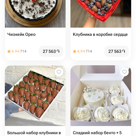
Чизкейк Орео
Клубника в коробке сердце
27 563
֏
27 563
֏
4.94
714
4.94
714
Большой набор клубники в
Сладкий набор бенто + 5