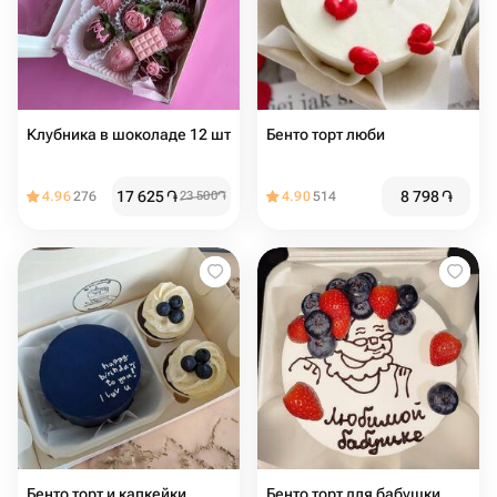
Клубника в шоколаде 12 шт
Бенто торт люби
17 625
֏
8 798
֏
4.96
276
23 500
֏
4.90
514
Бенто торт и капкейки
Бенто торт для бабушки