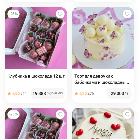
-
25
%
Клубника в шоколаде 12 шт
Торт для девочки с
бабочками и шоколадными
шарами
19 388
֏
29 000
֏
4.86
311
25 850
֏
4.96
276
-
25
%