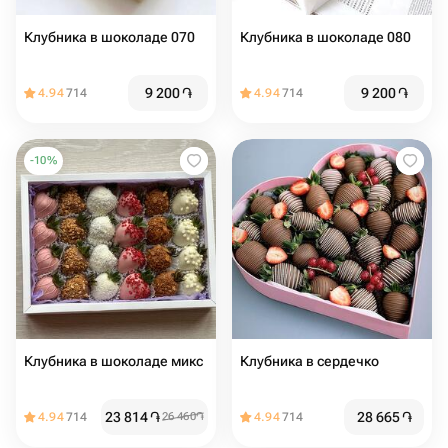
Клубника в шоколаде 070
Клубника в шоколаде 080
9 200
֏
9 200
֏
4.94
714
4.94
714
-
10
%
Клубника в шоколаде микс
Клубника в сердечко
23 814
֏
28 665
֏
4.94
714
26 460
֏
4.94
714