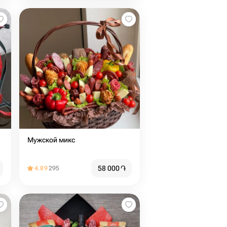
Мужской микс
58 000
֏
4.89
295