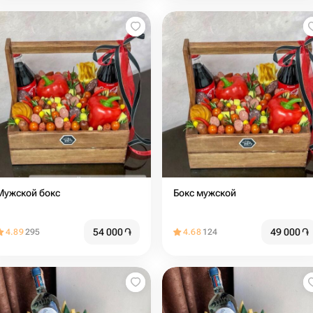
Мужской бокс
Бокс мужской
54 000
֏
49 000
֏
4.89
295
4.68
124