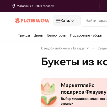
Магазины в 1300+ городах
Каталог
Найти това
Тренды
Цветы
Бенто-торты
Подарочные наборы
Съедобные букеты в Егвард
Съедо
Букеты из к
Маркетплейс
подарков Флаувау
Выбор миллионов клиентов в
странах