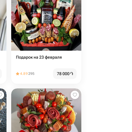
Подарок на 23 февраля
78 000
֏
4.89
295