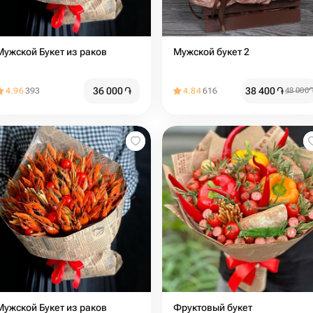
Мужской Букет из раков
Мужской букет 2
36 000
֏
38 400
֏
4.96
393
4.84
616
48 000
Мужской Букет из раков
Фруктовый букет