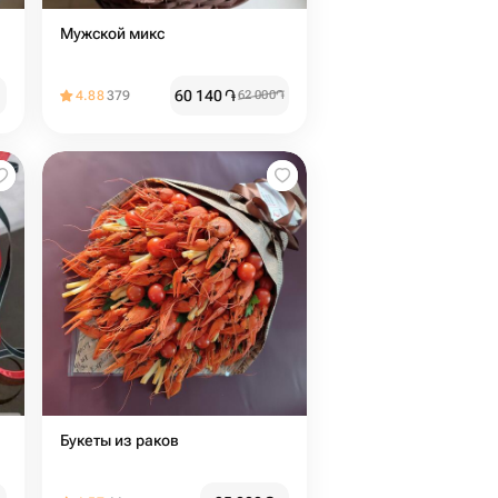
Мужской микс
60 140
֏
4.88
379
62 000
֏
Букеты из раков