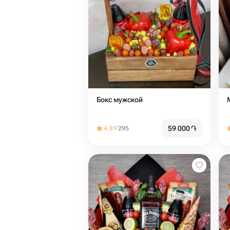
Бокс мужской
59 000
֏
4.89
295