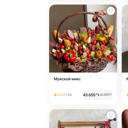
Мужской микс
43 650
֏
4.68
124
45 000
֏