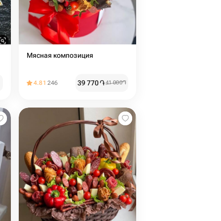
Мясная композиция
39 770
֏
4.81
246
41 000
֏