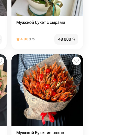
Мужской букет с сырами
48 000
֏
֏
4.88
379
Мужской Букет из раков