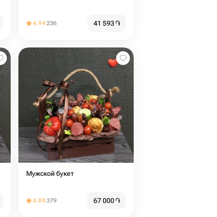
41 593
֏
4.94
236
Мужской букет
67 000
֏
4.88
379