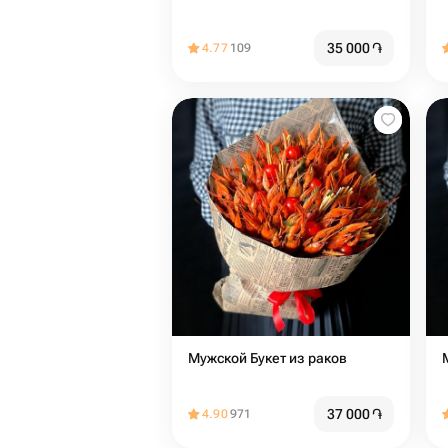
35 000
֏
4.77
109
Мужской Букет из раков
37 000
֏
4.90
971