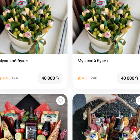
Мужской букет
Мужской букет
40 000
֏
40 000
֏
4.68
124
4.81
246