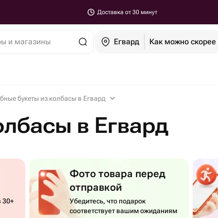
Доставка от 30 минут
ры и магазины
Егвард
Как можно скорее
бные букеты из колбасы в Егвард
олбасы в Егвард
Фото товара перед
отправкой
 30+
Убедитесь, что подарок
соответствует вашим ожиданиям