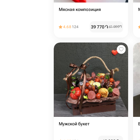
Мясная композиция
39 770
֏
4.68
124
41 000
֏
Мужской букет