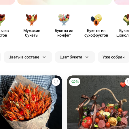
ты из
Мужские
Букеты из
Букеты из
Буке
ктов
букеты
конфет
сухоф​руктов
шоко​
цве
Цветы в составе
Цвет букета
Уже собран
-
20
%