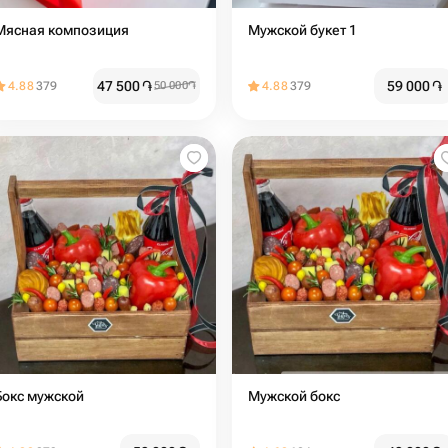
Мясная композиция
Мужской букет 1
47 500
֏
59 000
֏
4.88
379
50 000
֏
4.88
379
Бокс мужской
Мужской бокс