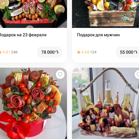
Подарок на 23 февраля
Подарок для мужчин
78 000
֏
55 000
֏
4.81
246
4.68
124