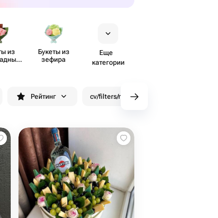
ты из
Букеты из
Еще
ладных
зефира
категории
тов
Рейтинг
cv/filters/name_fast_delivery
Скид