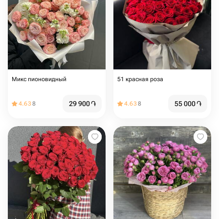
Микс пионовидный
51 красная роза
29 900
֏
55 000
֏
4.63
8
4.63
8