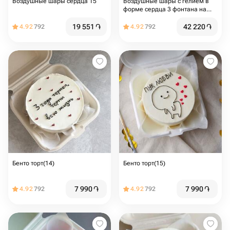
Воздушные шары сердца 15
Воздушные шары с гелием в
форме сердца 3 фонтана на
грузиках
19 551
֏
42 220
֏
4.92
792
4.92
792
Бенто торт(14)
Бенто торт(15)
7 990
֏
7 990
֏
4.92
792
4.92
792