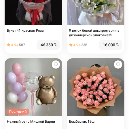
Букет 41 красная Роза
9 веток белой альстромерии в
дизайнерской упаковке☘️
Размер S
46 350
֏
16 000
֏
4.94
587
4.94
236
Последний
Нежный сет с Мишкой Барни
Бомбастик 19ш