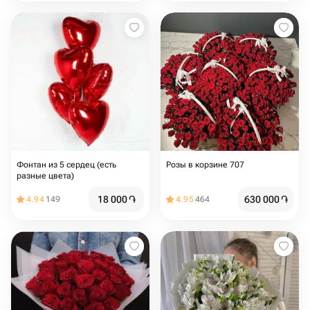
Фонтан из 5 сердец (есть
Розы в корзине 707
разные цвета)
18 000
֏
630 000
֏
4.94
149
4.95
464