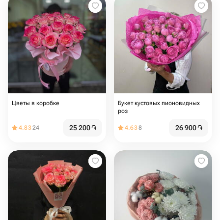
Цветы в коробке
Букет кустовых пионовидных
роз
25 200
֏
26 900
֏
4.83
24
4.63
8