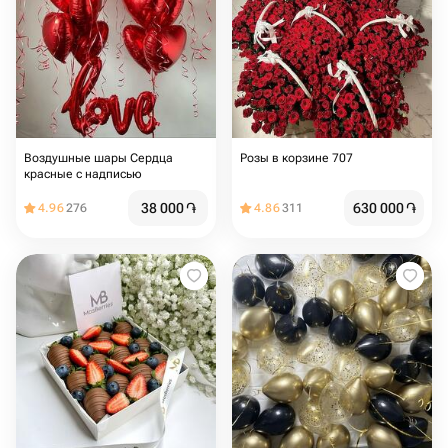
Воздушные шары Сердца
Розы в корзине 707
красные с надписью
38 000
֏
630 000
֏
4.96
276
4.86
311