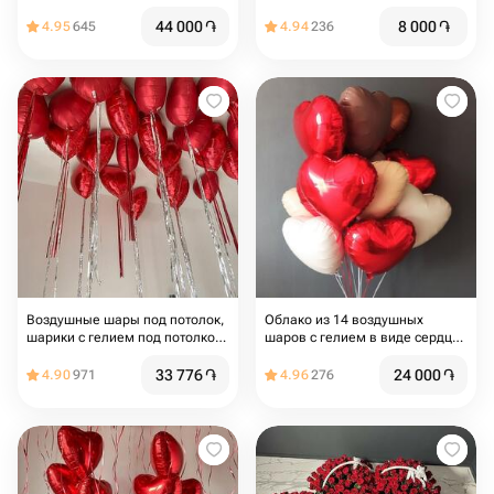
44 000
֏
8 000
֏
4.95
645
4.94
236
Воздушные шары под потолок,
Облако из 14 воздушных
шарики с гелием под потолком
шаров с гелием в виде сердца
в стиле Pinterest,
для любимой
фольгированные сердца 23 шт
33 776
֏
24 000
֏
4.90
971
4.96
276
с дождиком