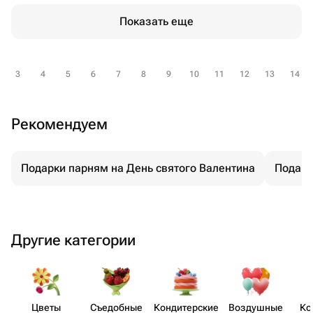
Показать еще
3
4
5
6
7
8
9
10
11
12
13
14
Рекомендуем
Подарки парням на День святого Валентина
Подарк
Другие категории
Цветы
Съедобные
Кондит​ерские
Воздушные
Ко