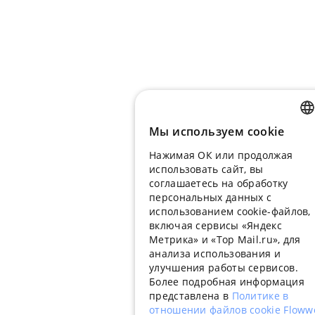
Мы используем сookie
RUSSIA
Нажимая ОК или продолжая
ENGLIS
использовать сайт, вы
UKRAIN
соглашаетесь на обработку
персональных данных с
PORTU
использованием cookie-файлов,
включая сервисы «Яндекс
SPANIS
Метрика» и «Top Mail.ru», для
анализа использования и
HUNGA
улучшения работы сервисов.
ITALIAN
Более подробная информация
представлена в
Политике в
FRENCH
отношении файлов cookie Flow