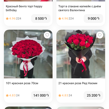
Красный бенто торт happy
Торт в стакане капкейк с днём
birthday
святого Валентина
8 500
֏
9 000
֏
4.96
224
4.96
224
101 красная роза 70см
21 красная роза Ред Наоми
141 000
֏
25 200
֏
4.83
24
4.83
24