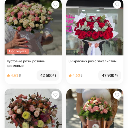
Последний
Кустовые розы розово-
39 красных роз с эвкалиптом
кремовые
42 500
֏
47 900
֏
4.63
8
4.63
8