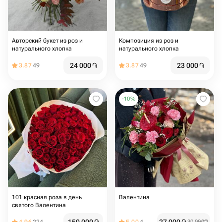
Авторский букет из роз и
Композиция из роз и
натурального хлопка
натурального хлопка
24 000
֏
23 000
֏
3.87
49
3.87
49
-
10
%
101 красная роза в день
Валентина
святого Валентина
30 000
֏