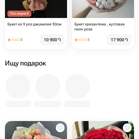
Последний
Букет из 9 роз джумилия 50см
Букет хризантема , кустовая
пион роза
10 900
֏
17 900
֏
4.63
8
4.63
8
Ищу подарок