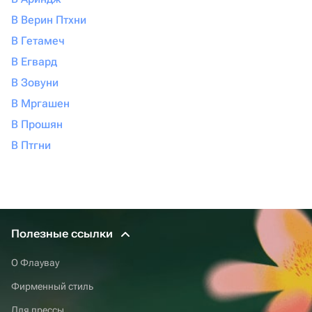
В Верин Птхни
В Гетамеч
В Егвард
В Зовуни
В Мргашен
В Прошян
В Птгни
Полезные ссылки
О Флаувау
Фирменный стиль
Для прессы