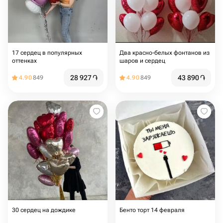
17 сердец в популярных
Два красно-белых фонтанов из
оттенках
шаров и сердец
28 927
֏
43 890
֏
4.90
849
4.90
849
30 сердец на дождике
Бенто торт 14 февраля