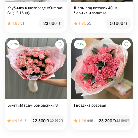
Клубника в шоколаде «Summer
Шары под потолок 40шт.
S» (12-16шт)
Черные и золотые
23 000
֏
50 000
֏
4.86
311
4.95
55
-
25
%
-
20
%
Букет «Мадам Бомбастик» S
Гвоздика розовая
22 500
֏
23 200
֏
4.95
645
30 000
֏
4.95
645
29 000
֏