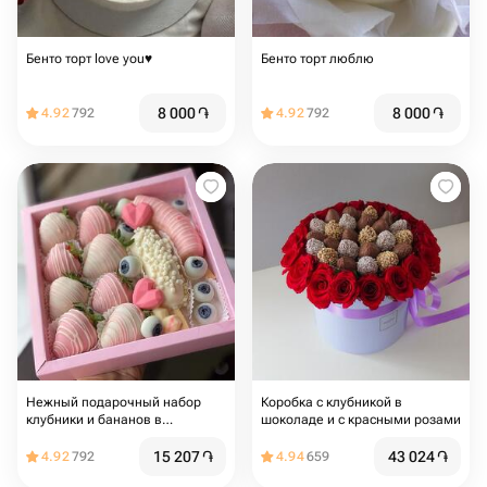
Бенто торт love you♥️
Бенто торт люблю
8 000
֏
8 000
֏
4.92
792
4.92
792
Нежный подарочный набор
Коробка с клубникой в
клубники и бананов в
шоколаде и с красными розами
шоколаде
15 207
֏
43 024
֏
4.92
792
4.94
659