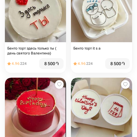
Бенто торт здесь только ты (
Бенто торт it s a
день святого Валентина)
8 500
֏
8 500
֏
4.96
224
4.96
224