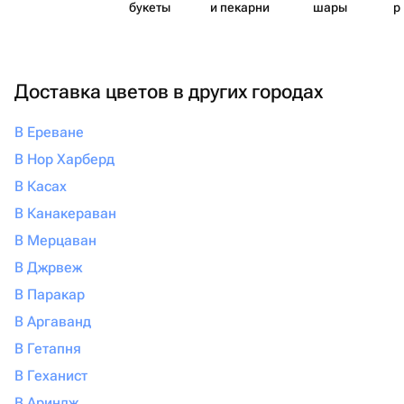
букеты
и пекарни
шары
р
Доставка цветов в других городах
В Ереване
В Нор Харберд
В Касах
В Канакераван
В Мерцаван
В Джрвеж
В Паракар
В Аргаванд
В Гетапня
В Геханист
В Ариндж