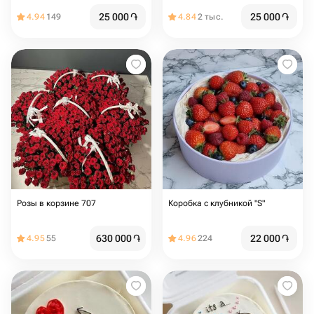
25 000
֏
25 000
֏
4.94
149
4.84
2 тыс.
Розы в корзине 707
Коробка с клубникой "S"
630 000
֏
22 000
֏
4.95
55
4.96
224