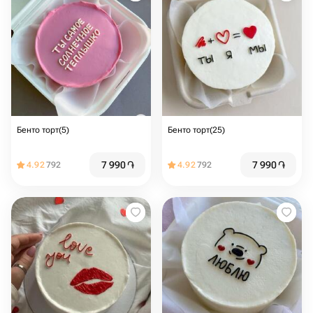
Бенто торт(5)
Бенто торт(25)
7 990
֏
7 990
֏
4.92
792
4.92
792