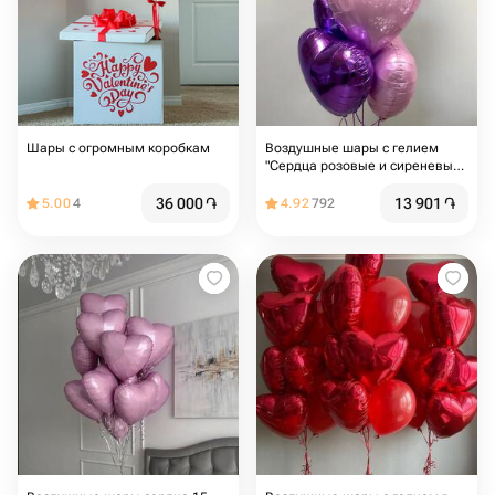
Шары с огромным коробкам
Воздушные шары с гелием
"Сердца розовые и сиреневые"
5 шт
36 000
֏
13 901
֏
5.00
4
4.92
792