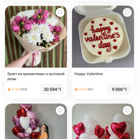
Букет из хризантемы и кустовой
Happy Valentine
розы
30 594
֏
9 000
֏
4.94
659
4.94
451