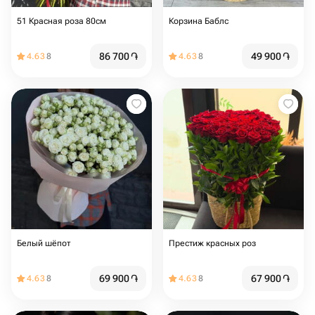
51 Красная роза 80см
Корзина Баблс
86 700
֏
49 900
֏
4.63
8
4.63
8
Белый шёпот
Престиж красных роз
69 900
֏
67 900
֏
4.63
8
4.63
8