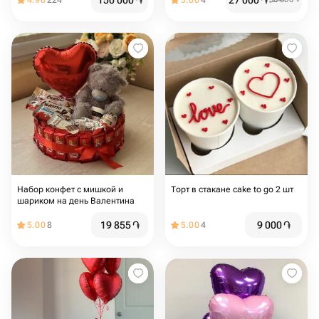
150 000
֏
27 000
֏
4.96
224
5.00
4
Набор конфет с мишкой и
Торт в стакане cake to go 2 шт
шариком на день Валентина
19 855
֏
9 000
֏
5.00
8
5.00
4