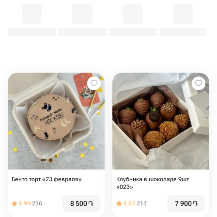
Бенто торт «23 февраля»
Клубника в шоколаде 9шт
«023»
8 500
֏
7 900
֏
4.94
236
4.85
213