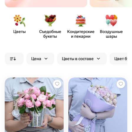
Цветы
Съедобные
Кондит​ерские
Воздушные
букеты
и пекарни
шары
Цена
Цветы в составе
Цвет бук