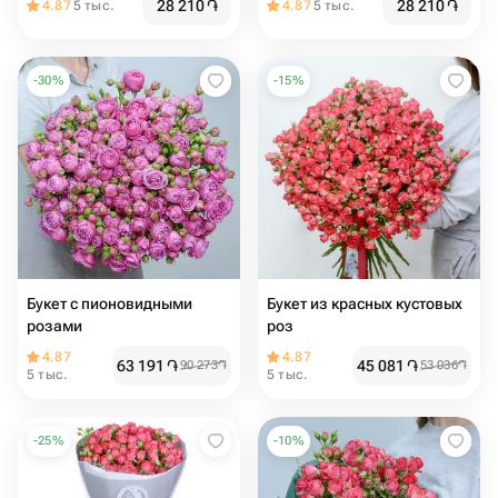
28 210
֏
28 210
֏
4.87
5 тыс.
4.87
5 тыс.
-
30
%
-
15
%
Букет с пионовидными
Букет из красных кустовых
розами
роз
4.87
4.87
63 191
֏
45 081
֏
90 273
֏
53 036
֏
5 тыс.
5 тыс.
-
25
%
-
10
%