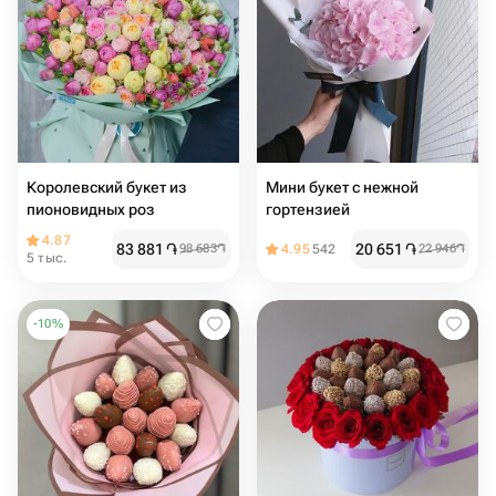
Королевский букет из
Мини букет с нежной
пионовидных роз
гортензией
4.87
83 881
֏
20 651
֏
98 683
֏
4.95
542
22 946
֏
5 тыс.
-
10
%