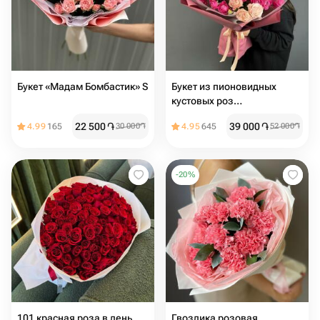
Букет «Мадам Бомбастик» S
Букет из пионовидных
кустовых роз
«Влюбленность»
22 500
֏
39 000
֏
4.99
165
30 000
֏
4.95
645
52 000
֏
-
20
%
101 красная роза в день
Гвоздика розовая