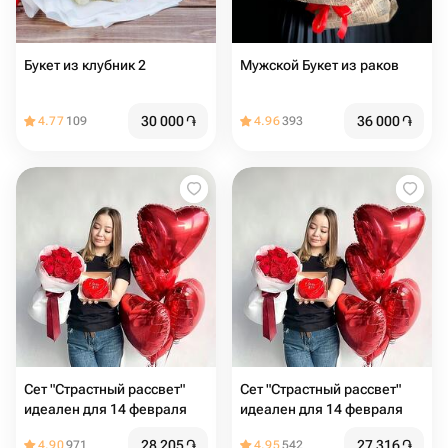
Букет из клубник 2
Мужской Букет из раков
30 000
֏
36 000
֏
4.77
109
4.96
393
Сет "Страстный рассвет"
Сет "Страстный рассвет"
идеален для 14 февраля
идеален для 14 февраля
28 205
֏
27 316
֏
4.90
971
4.95
542