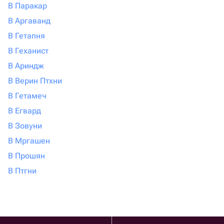
В Паракар
В Аргаванд
В Гетапня
В Геханист
В Ариндж
В Верин Птхни
В Гетамеч
В Егвард
В Зовуни
В Мргашен
В Прошян
В Птгни