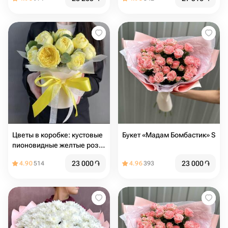
Цветы в коробке: кустовые
Букет «Мадам Бомбастик» S
пионовидные желтые розы
с эвкалиптом
23 000
֏
23 000
֏
4.90
514
4.96
393