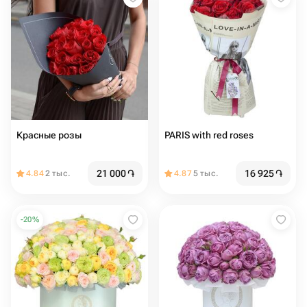
Красные розы
PARIS with red roses
21 000
֏
16 925
֏
4.84
2 тыс.
4.87
5 тыс.
-
20
%