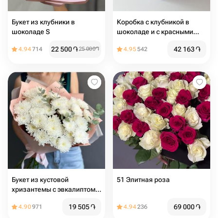
Букет из клубники в
Коробка с клубникой в
шоколаде S
шоколаде и с красными
розами
22 500
֏
42 163
֏
4.94
714
25 000
֏
4.95
542
Букет из кустовой
51 Элитная роза️
хризантемы с эвкалиптом
Нежность прикосновения
19 505
֏
69 000
֏
4.90
971
4.94
236