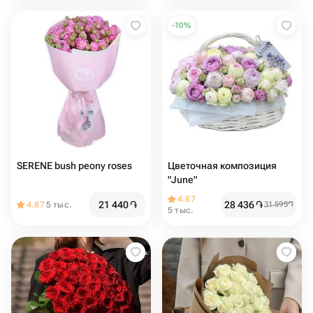
-
10
%
SERENE bush peony roses
Цветочная композиция
"June"
4.87
21 440
֏
28 436
֏
4.87
5 тыс.
31 595
֏
5 тыс.