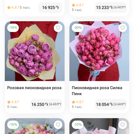
4.87
16 925
֏
15 233
֏
4.87
5 тыс.
16 925
֏
5 тыс.
-
10
%
-
20
%
Розовая пионовидная роза
Пионовидная роза Силва
Пинк
4.87
4.87
16 250
֏
18 054
֏
18 055
֏
22 568
֏
5 тыс.
5 тыс.
-
15
%
-
10
%