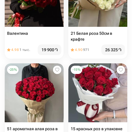
Валентина
21 Белая роза 50см в
крафте
19 900
֏
26 325
֏
4.98
1 тыс.
4.90
971
-
25
%
-
15
%
51 ароматная алая роза в
15 красных роз в упаковке