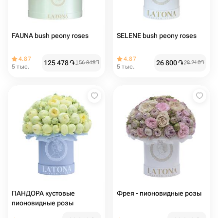
FAUNA bush peony roses
SELENE bush peony roses
4.87
4.87
125 478
֏
26 800
֏
156 848
֏
28 210
֏
5 тыс.
5 тыс.
ПАНДОРА кустовые
Фрея - пионовидные розы
пионовидные розы