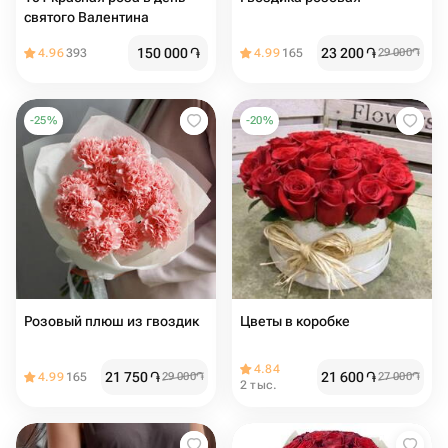
святого Валентина
150 000
֏
23 200
֏
4.96
393
4.99
165
29 000
֏
-
25
%
-
20
%
Розовый плюш из гвоздик
Цветы в коробке️️️
4.84
21 750
֏
21 600
֏
4.99
165
29 000
֏
27 000
֏
2 тыс.