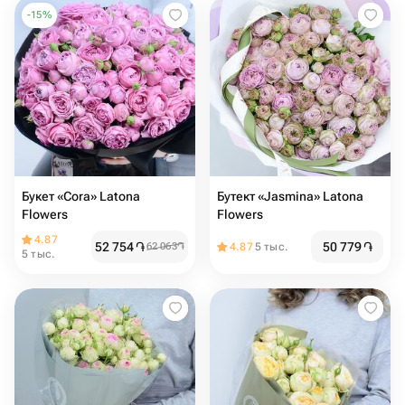
-
15
%
Букет «Cora» Latona
Бутект «Jasmina» Latona
Flowers
Flowers
4.87
52 754
֏
50 779
֏
62 063
֏
4.87
5 тыс.
5 тыс.