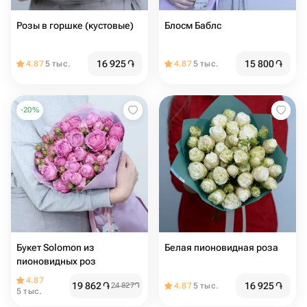
Розы в горшке (кустовые)
Блосм Баблс
16 925
֏
15 800
֏
4.87
5 тыс.
4.87
5 тыс.
-
20
%
Букет Solomon из
Белая пионовидная роза
пионовидных роз
4.87
19 862
֏
16 925
֏
24 827
֏
4.87
5 тыс.
5 тыс.