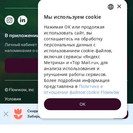
×
Мы используем сookie
RUSSIAN
Нажимая ОК или продолжая
ENGLISH
использовать сайт, вы
В приложении еще удобнее!
UKRAINIAN
соглашаетесь на обработку
персональных данных с
Личный кабинет получателя, больше бонусов за покупки и
PORTUGUESE
использованием cookie-файлов,
напоминания о событиях
включая сервисы «Яндекс
SPANISH
Метрика» и «Top Mail.ru», для
Скачать приложение
анализа использования и
HUNGARIAN
улучшения работы сервисов.
ITALIAN
Более подробная информация
представлена в
Политике в
FRENCH
© Flowwow, inc
отношении файлов cookie Flowwow
TURKISH
Условия
OK
GERMAN
Обработка персональных данных
Скидка 20% на первый заказ!
Открыть
Забирайте промокод в приложении!
POLISH