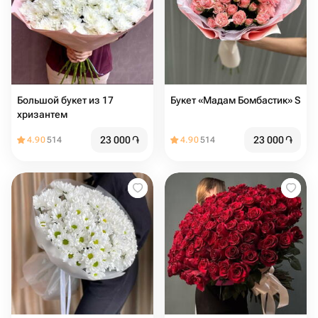
Большой букет из 17
Букет «Мадам Бомбастик» S
хризантем
23 000
֏
23 000
֏
4.90
514
4.90
514