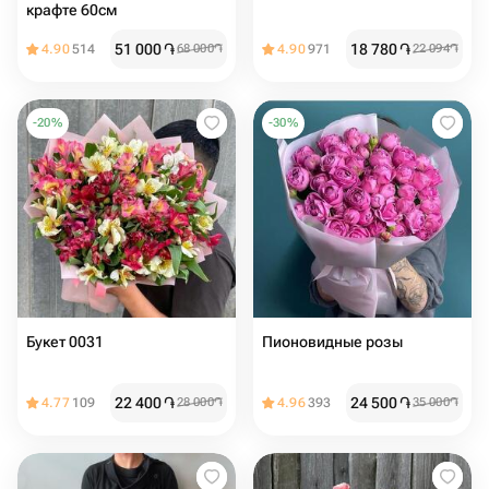
крафте 60см
51 000
֏
18 780
֏
4.90
514
68 000
֏
4.90
971
22 094
֏
-
20
%
-
30
%
Букет 0031
Пионовидные розы
22 400
֏
24 500
֏
4.77
109
28 000
֏
4.96
393
35 000
֏