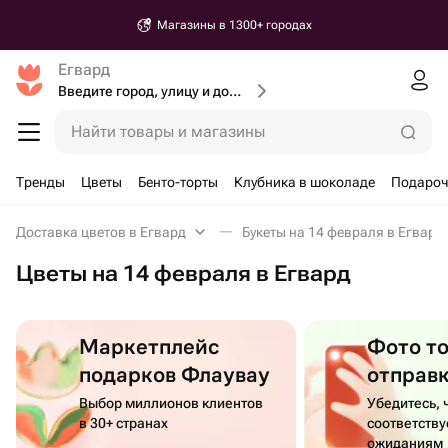
Магазины в 1300+ городах
Егвард
Введите город, улицу и дом доставки
Найти товары и магазины
Тренды
Цветы
Бенто-торты
Клубника в шоколаде
Подароч
Доставка цветов в Егвард
Букеты на 14 февраля в Егвард
Цветы на 14 февраля в Егвард
Маркетплейс
Фото т
подарков Флаувау
отправ
Выбор миллионов клиентов
Убедитесь, 
в 30+ странах
соответств
ожиданиям