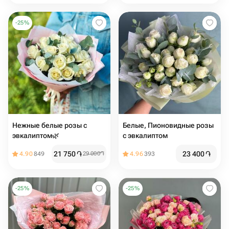
-
25
%
Нежные белые розы с
Белые, Пионовидные розы
эвкалиптом🌿
с эвкалиптом
21 750
֏
23 400
֏
4.90
849
29 000
֏
4.96
393
-
25
%
-
25
%