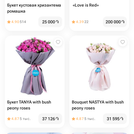
Букет кустовая хризантема
️ «Love is Red»
ромашка
25 000
֏
200 000
֏
4.90
514
4.39
22
Букет TANYA with bush
Bouquet NASTYA with bush
peony roses
peony roses
37 126
֏
31 595
֏
4.87
5 тыс.
4.87
5 тыс.