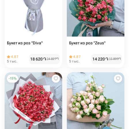
Букет из роз "Diva"
Букет из роз "Zeus"
4.87
4.87
18 620
֏
14 220
֏
24 827
֏
15 800
֏
5 тыс.
5 тыс.
-
15
%