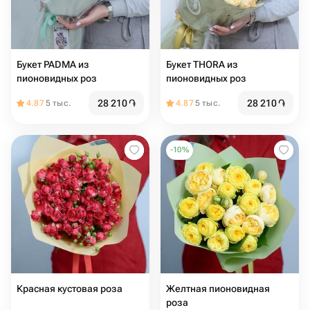
Букет PADMA из
Букет THORA из
пионовидных роз
пионовидных роз
28 210
֏
28 210
֏
4.87
5 тыс.
4.87
5 тыс.
-
10
%
Красная кустовая роза
Желтная пионовидная
роза