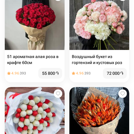
51 ароматная алая роза в
Воздушный букет из
крафте 60см
гортензий и кустовых роз
55 800
֏
72 000
֏
4.96
393
4.96
393