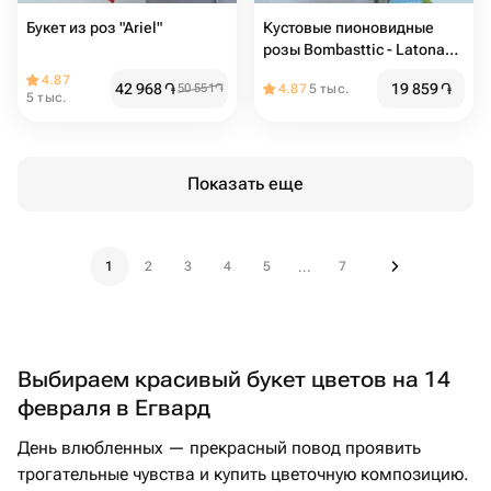
Букет из роз "Ariel"
Кустовые пионовидные
розы Bombasttic - Latona
Flowers
4.87
42 968
֏
19 859
֏
50 551
֏
4.87
5 тыс.
5 тыс.
Показать еще
1
2
3
4
5
7
...
Выбираем красивый букет цветов на 14
февраля в Егвард
День влюбленных — прекрасный повод проявить
трогательные чувства и купить цветочную композицию.