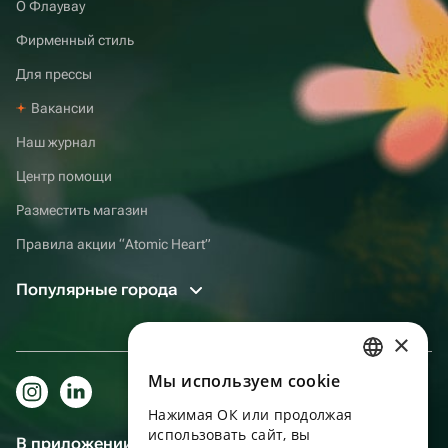
О Флаувау
Фирменный стиль
Для прессы
Вакансии
Наш журнал
Центр помощи
Разместить магазин
Правила акции “Atomic Heart”
Популярные города
×
Мы используем сookie
RUSSIAN
Нажимая ОК или продолжая
ENGLISH
использовать сайт, вы
В приложении еще удобнее!