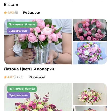
Elis.am
4.93
98
3% бонусов
Принимает бонусы
Супермагазин
Латона Цветы и подарки
4.87
5 тыс.
3% бонусов
Принимает бонусы
Супермагазин