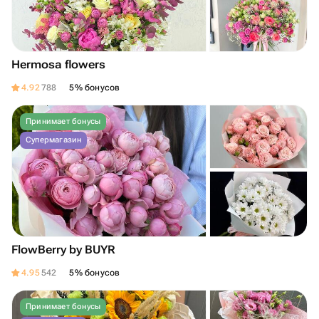
Hermosa flowers
4.92
788
5% бонусов
Принимает бонусы
Супермагазин
FlowBerry by BUYR
4.95
542
5% бонусов
Принимает бонусы