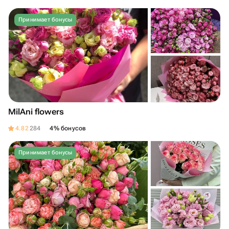
Принимает бонусы
MilAni flowers
4.82
284
4% бонусов
Принимает бонусы