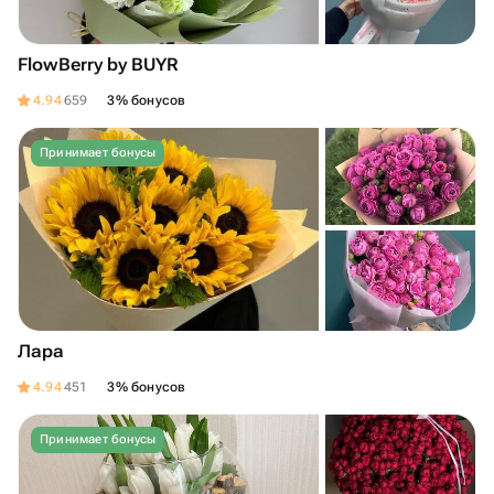
FlowBerry by BUYR
4.94
659
3% бонусов
Принимает бонусы
Лара
4.94
451
3% бонусов
Принимает бонусы