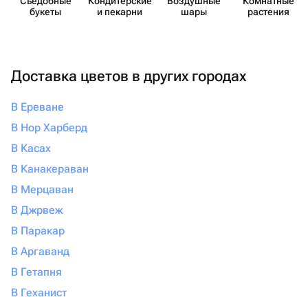
Съедобные
Кондит​ерские
Воздушные
Комнатные
букеты
и пекарни
шары
растения
Доставка цветов в других городах
В Ереване
В Нор Харберд
В Касах
В Канакераван
В Мерцаван
В Джрвеж
В Паракар
В Аргаванд
В Гетапня
В Геханист