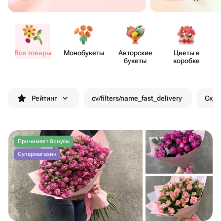
Все товары
Моно​букеты
Авторские
Цветы в
букеты
коробке
Рейтинг
cv/filters/name_fast_delivery
Скид
Принимает бонусы
Супермагазин