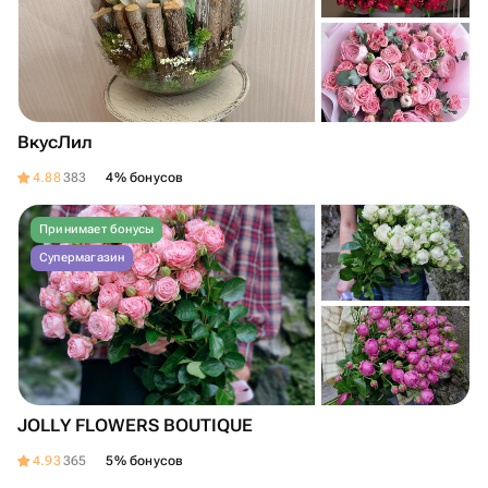
ВкусЛил
4.88
383
4% бонусов
Принимает бонусы
Супермагазин
JOLLY FLOWERS BOUTIQUE
4.93
365
5% бонусов