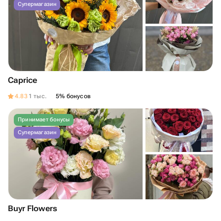
Супермагазин
Caprice
4.83
1 тыс.
5% бонусов
Принимает бонусы
Супермагазин
Buyr Flowers