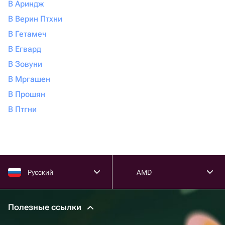
В Ариндж
В Верин Птхни
В Гетамеч
В Егвард
В Зовуни
В Мргашен
В Прошян
В Птгни
Русский
AMD
Полезные ссылки