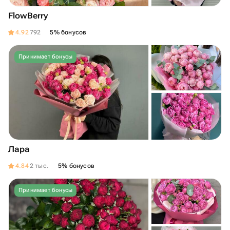
FlowBerry
4.92
792
5% бонусов
Принимает бонусы
Лара
4.84
2 тыс.
5% бонусов
Принимает бонусы