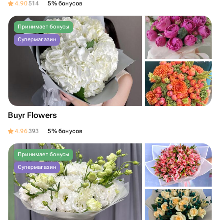
4.90
514
5% бонусов
Принимает бонусы
Супермагазин
Buyr Flowers
4.96
393
5% бонусов
Принимает бонусы
Супермагазин