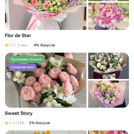
Flor de Star
4.91
1 тыс.
4% бонусов
Принимает бонусы
Супермагазин
Sweet Story
4.94
714
3% бонусов