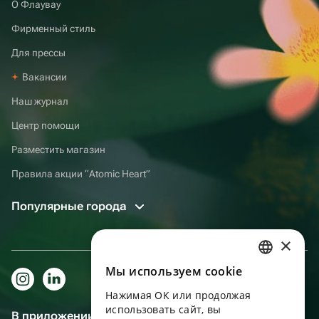
О Флаувау
Фирменный стиль
Для прессы
Вакансии
Наш журнал
Центр помощи
Разместить магазин
Правила акции “Atomic Heart”
Популярные города
×
Мы используем сookie
RUSSIAN
Нажимая ОК или продолжая
ENGLISH
использовать сайт, вы
В приложении еще удобнее!