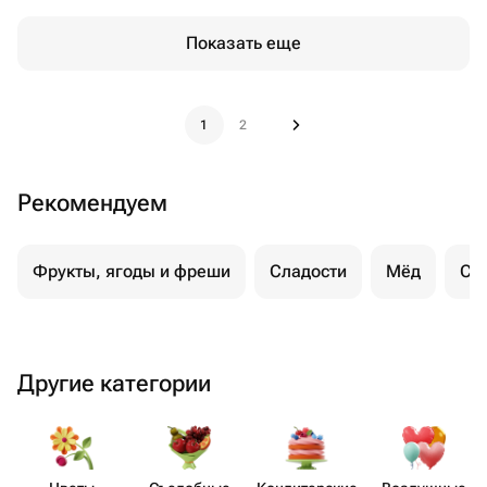
Показать еще
1
2
Рекомендуем
Фрукты, ягоды и фреши
Сладости
Мёд
Су
Другие категории