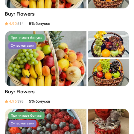
Buyr Flowers
4.90
514
5% бонусов
Принимает бонусы
Супермагазин
Buyr Flowers
4.96
393
5% бонусов
Принимает бонусы
Супермагазин