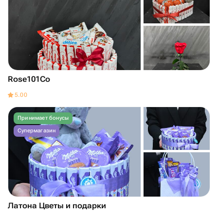
Rose101Co
5.00
Принимает бонусы
Супермагазин
Латона Цветы и подарки