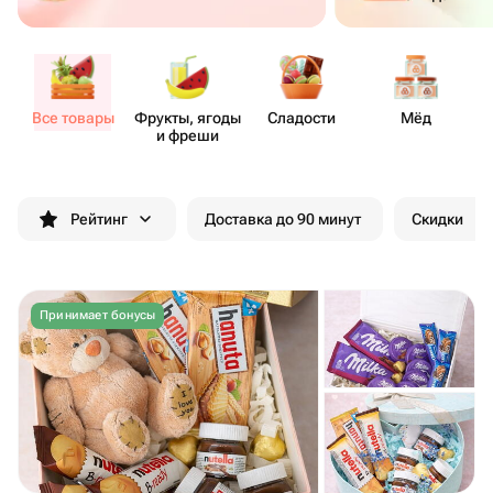
Все товары
Фрукты, ягоды
Сладости
Мёд
и фреши
Рейтинг
Доставка до 90 минут
Скидки
Принимает бонусы