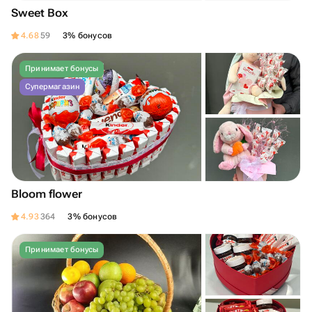
Sweet Box
4.68
59
3% бонусов
Принимает бонусы
Супермагазин
Bloom flower
4.93
364
3% бонусов
Принимает бонусы