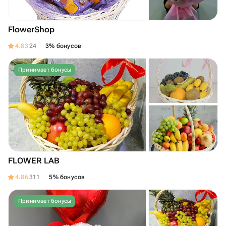
FlowerShop
4.83
24
3% бонусов
Принимает бонусы
FLOWER LAB
4.86
311
5% бонусов
Принимает бонусы