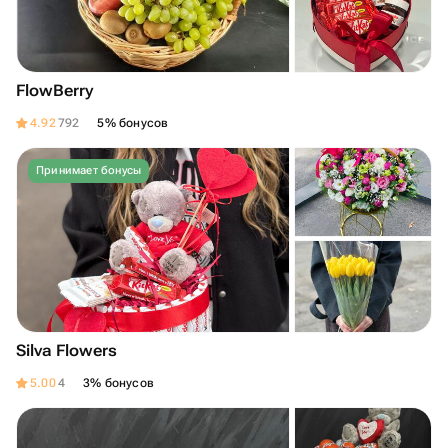
FlowBerry
4.92
792
5% бонусов
Принимает бонусы
Silva Flowers
5.00
4
3% бонусов