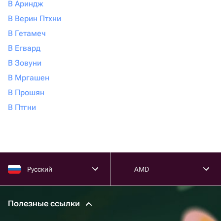
В Ариндж
В Верин Птхни
В Гетамеч
В Егвард
В Зовуни
В Мргашен
В Прошян
В Птгни
Русский
AMD
Полезные ссылки