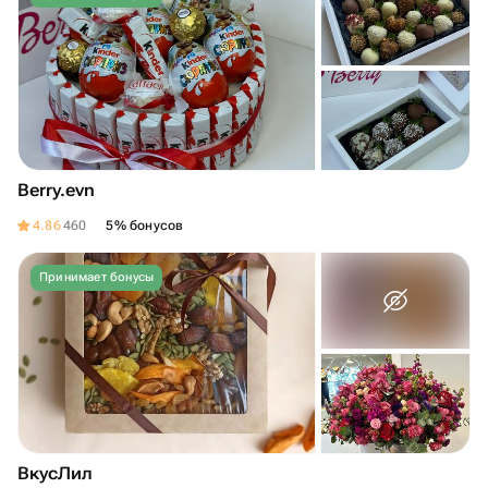
Berry.evn
4.86
460
5% бонусов
Принимает бонусы
ВкусЛил