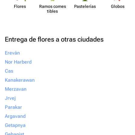
Flores
Ramos comes​
Paste​lerías
Globos
tibles
Entrega de flores a otras ciudades
Ereván
Nor Harberd
Cas
Kanakerawan
Merzavan
Jrvej
Parakar
Argavand
Getapnya
Gehanist