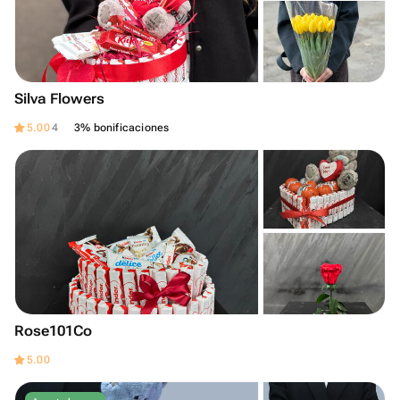
Silva Flowers
5.00
4
3% bonificaciones
Rose101Co
5.00