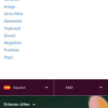
Aringe
Verin Pthni
Getamech
Yeghvard
Zovuni
Mrgashen
Proshian
Ptgni
Español
AMD
Enlaces útiles