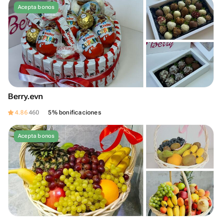
Acepta bonos
Berry.evn
4.86
460
5% bonificaciones
Acepta bonos