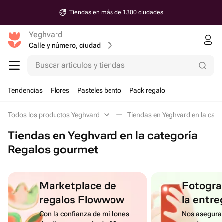
Tiendas en más de 1300 ciudades
Yeghvard
Calle y número, ciudad
Buscar artículos y tiendas
Tendencias
Flores
Pasteles bento
Pack regalo
Todos los productos Yeghvard
Tiendas en Yeghvard en la cat
Tiendas en Yeghvard en la categoría
Regalos gourmet
Marketplace de
Fotograf
regalos Flowwow
la entre
Con la confianza de millones
Nos asegura