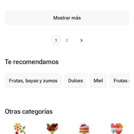
Mostrar más
1
2
Te recomendamos
Frutas, bayas y zumos
Dulces
Miel
Frutas s
Otras categorías