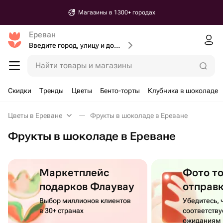
Магазины в 1300+ городах
Ереван
Введите город, улицу и дом доставки
Найти товары и магазины
Скидки
Тренды
Цветы
Бенто-торты
Клубника в шоколаде
Цветы в Ереване
Фрукты в шоколаде в Ереване
Фрукты в шоколаде в Ереване
Маркетплейс
Фото т
подарков Флаувау
отправ
Выбор миллионов клиентов
Убедитесь, 
в 30+ странах
соответств
ожиданиям