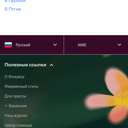
В Прошян
В Птгни
Русский
AMD
Полезные ссылки
О Флаувау
Фирменный стиль
Для прессы
Вакансии
Наш журнал
Центр помощи