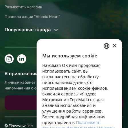
Разместить магазин
Правила акции “Atomic Heart”
Популярные города
×
Мы используем сookie
RUSSIAN
Нажимая ОК или продолжая
ENGLISH
использовать сайт, вы
В приложении еще удобнее!
UKRAINIAN
соглашаетесь на обработку
персональных данных с
Личный кабинет получателя, больше бонусов за покупки и
PORTUGUESE
использованием cookie-файлов,
напоминания о событиях
включая сервисы «Яндекс
SPANISH
Метрика» и «Top Mail.ru», для
Скачать приложение
анализа использования и
HUNGARIAN
улучшения работы сервисов.
ITALIAN
Более подробная информация
представлена в
Политике в
FRENCH
© Flowwow, inc