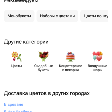
Рекомендуем
Монобукеты
Наборы с цветами
Цветы поштуч
Другие категории
Цветы
Съедобные
Кондит​ерские
Воздушные
букеты
и пекарни
шары
Доставка цветов в других городах
В Ереване
В Нор Харберд