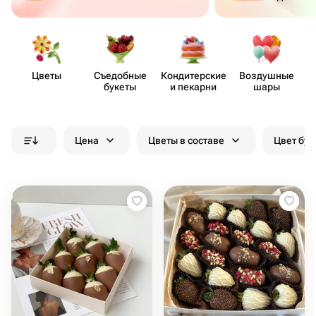
Цветы
Съедобные
Кондит​ерские
Воздушные
букеты
и пекарни
шары
Цена
Цветы в составе
Цвет бук