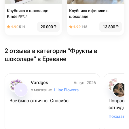
Клубника в шоколаде
Клубника и финики в
Kinder🤎🤍
шоколаде
20 000
֏
13 800
֏
4.90
514
4.99
148
2 отзыва в категории "Фрукты в
шоколаде" в Ереване
Vardges
Август 2026
о магазине
Lilac Flowers
V
Все было отлично. Спасибо
Понравил
сотрудни
интелеге
Показать 
свежие ц