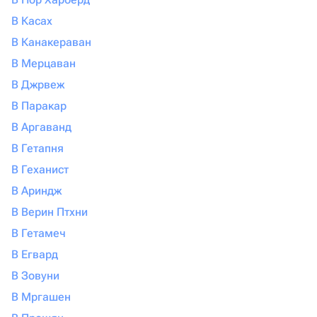
В Касах
В Канакераван
В Мерцаван
В Джрвеж
В Паракар
В Аргаванд
В Гетапня
В Геханист
В Ариндж
В Верин Птхни
В Гетамеч
В Егвард
В Зовуни
В Мргашен