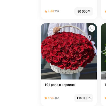
80 000
֏
4.88
739
101 роза в корзине
115 000
֏
4.95
464