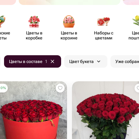
рские
Цветы в
Цветы в
Наборы с
Цв
еты
коробке
корзине
цветами
пошт
Цветы в составе
1
Цвет букета
Уже собра
10
%