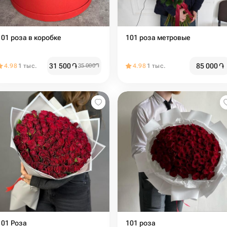
101 роза в коробке
101 роза метровые
31 500
֏
85 000
֏
4.98
1 тыс.
35 000
֏
4.98
1 тыс.
101 Роза
101 роза