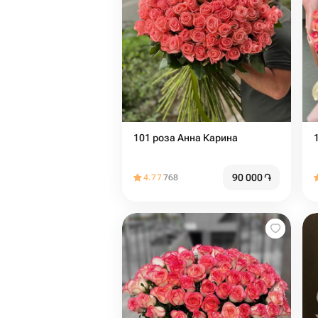
101 роза Анна Карина
90 000
֏
4.77
768