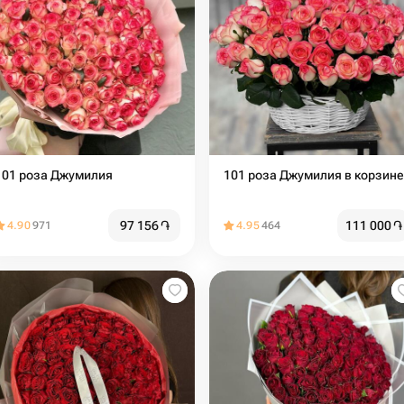
101 роза Джумилия
101 роза Джумилия в корзине
97 156
֏
111 000
֏
4.90
971
4.95
464