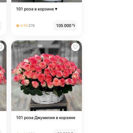
101 роза в корзине ♥️
105 000
֏
4.96
276
101 роза Джумилия в корзине