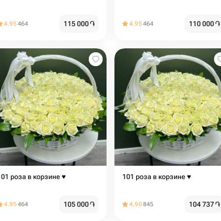
115 000
֏
110 000
֏
4.95
464
4.95
464
101 роза в корзине ♥️
101 роза в корзине ♥️
105 000
֏
104 737
֏
4.95
464
4.90
845