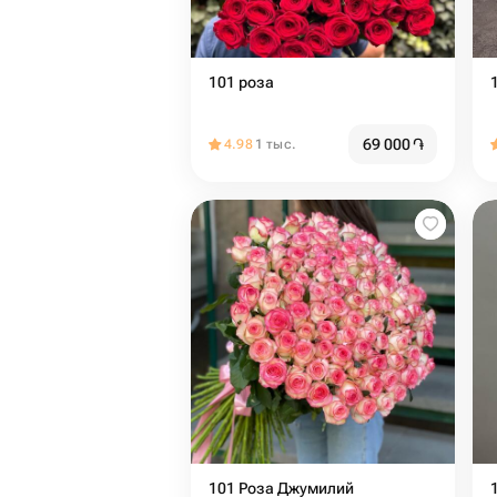
101 роза
69 000
֏
4.98
1 тыс.
101 Роза Джумилий