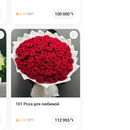
100 000
֏
4.95
637
101 Роза для любимой
112 955
֏
4.90
971