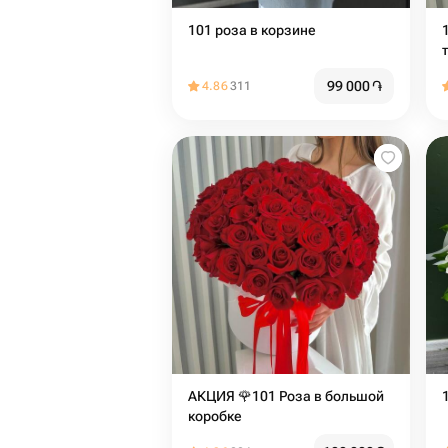
101 роза в корзине
99 000
֏
4.86
311
АКЦИЯ 🌹101 Роза в большой
коробке