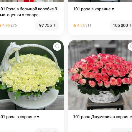
101 Роза в большой коробке 9
101 роза в корзине ♥️
тыс. оценки о товаре
97 755
֏
105 000
֏
4.96
276
4.86
311
101 роза в корзине ♥️
101 роза Джумилия в корзине