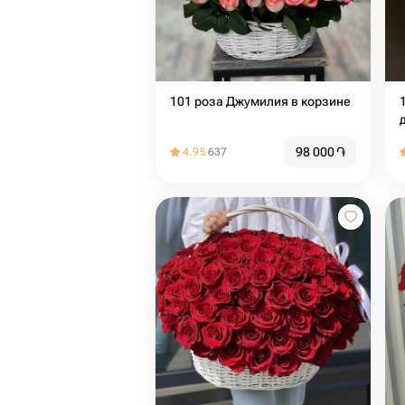
101 роза Джумилия в корзине
98 000
֏
4.95
637