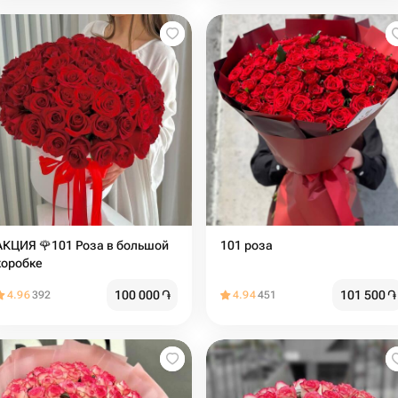
АКЦИЯ 🌹101 Роза в большой
101 роза
коробке
100 000
֏
101 500
֏
4.96
392
4.94
451