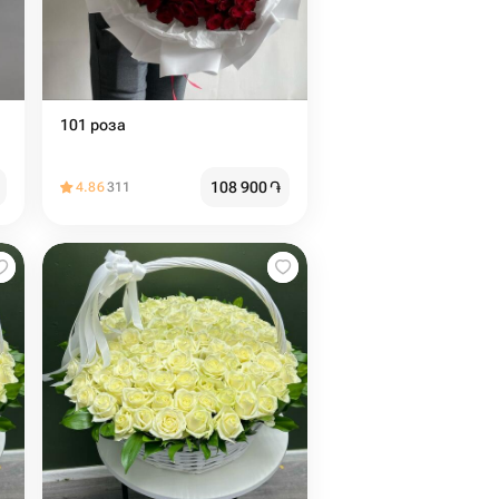
101 роза
108 900
֏
4.86
311