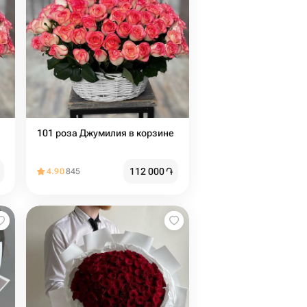
101 роза Джумилия в корзине
112 000
֏
4.90
845