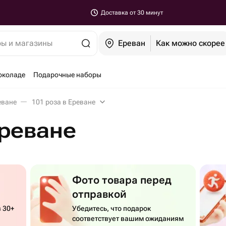
Доставка от 30 минут
ры и магазины
Ереван
Как можно скорее
околаде
Подарочные наборы
еване
101 роза в Ереване
Ереване
Фото товара перед
отправкой
 30+
Убедитесь, что подарок
соответствует вашим ожиданиям