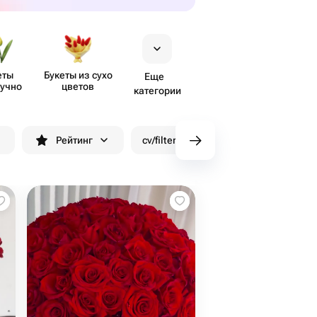
еты
Букеты из сухо​
Еще
учно
цветов
категории
н
Рейтинг
cv/filters/name_fast_delivery
Ск