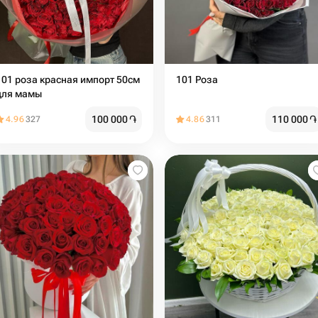
101 роза красная импорт 50см
101 Роза
для мамы
100 000
֏
110 000
֏
4.96
327
4.86
311