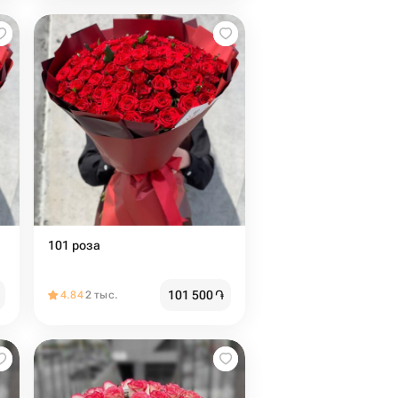
101 роза
101 500
֏
4.84
2 тыс.