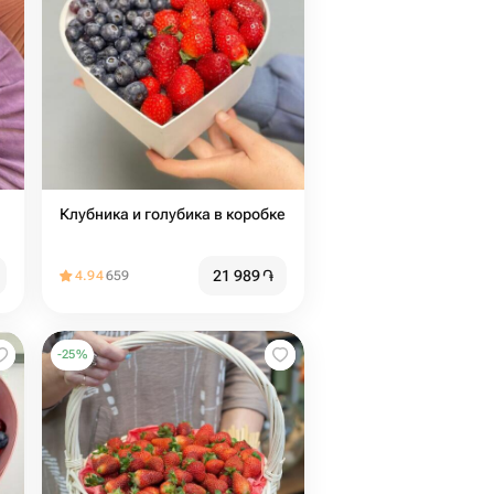
Клубника и голубика в коробке
21 989
֏
4.94
659
-
25
%