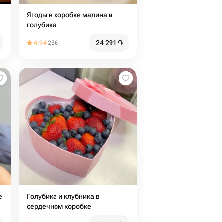
Ягоды в коробке малина и
голубика
24 291
֏
4.94
236
е
Голубика и клубника в
сердечном коробке