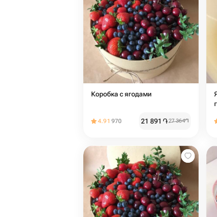
Коробка с ягодами
21 891
֏
4.91
970
27 364
֏