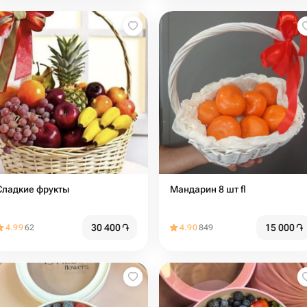
Сладкие фрукты
Мандарин 8 шт fl
30 400
֏
15 000
֏
4.99
62
4.90
849