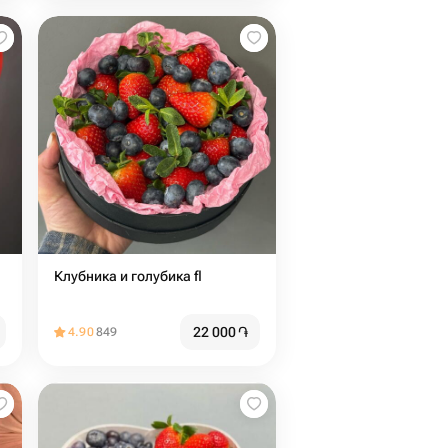
Клубника и голубика fl
22 000
֏
4.90
849