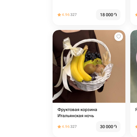
18 000
֏
4.96
327
Фруктовая корзина
Итальянская ночь
30 000
֏
4.96
327