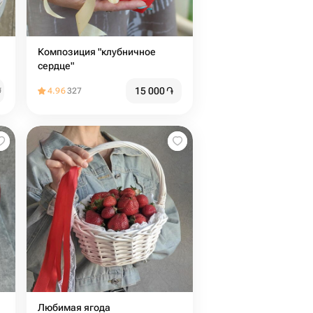
Композиция "клубничное
сердце"
15 000
֏
֏
4.96
327
Любимая ягода