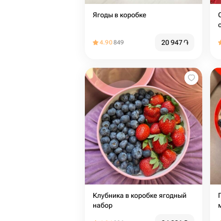
Ягоды в коробке
20 947
֏
4.90
849
Клубника в коробке ягодный
набор