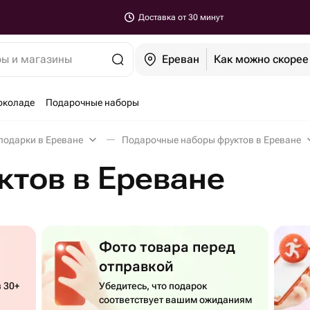
Доставка от 30 минут
ры и магазины
Ереван
Как можно скорее
околаде
Подарочные наборы
подарки в Ереване
Подарочные наборы фруктов в Ереване
тов в Ереване
Фото товара перед
отправкой
 30+
Убедитесь, что подарок
соответствует вашим ожиданиям