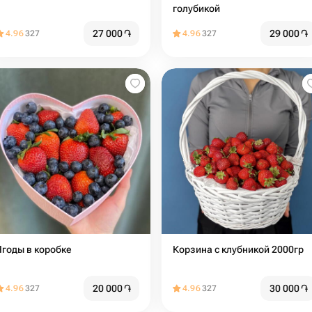
голубикой
27 000
֏
29 000
֏
4.96
327
4.96
327
Ягоды в коробке ️
Корзина с клубникой 2000гр
20 000
֏
30 000
֏
4.96
327
4.96
327