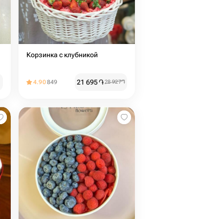
Корзинка с клубникой
21 695
֏
4.90
849
28 927
֏