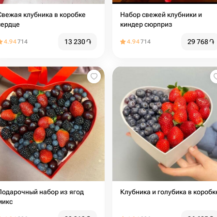
Свежая клубника в коробке
Набор свежей клубники и
сердце
киндер сюрприз
13 230
֏
29 768
֏
4.94
714
4.94
714
Подарочный набор из ягод
Клубника и голубика в коробк
микс