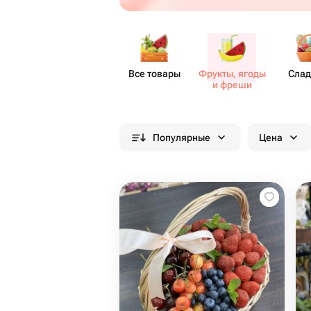
Все товары
Фрукты, ягоды
Слад
и фреши
Популярные
Цена