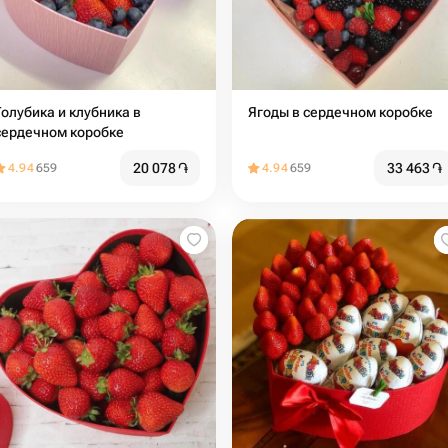
Голубика и клубника в
Ягоды в сердечном коробке
сердечном коробке
20 078
֏
33 463
֏
4.94
659
4.94
659