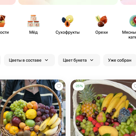
ости
Мёд
Сухо​фрукты
Орехи
Мясные
кат
Цветы в составе
Цвет букета
Уже собран
-
25
%