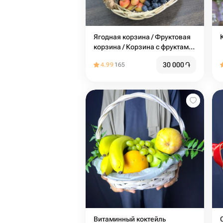
Ягодная корзина / Фруктовая
корзина / Корзина с фруктами /
Клубника / Черешня
30 000
֏
4.99
165
Витаминный коктейль