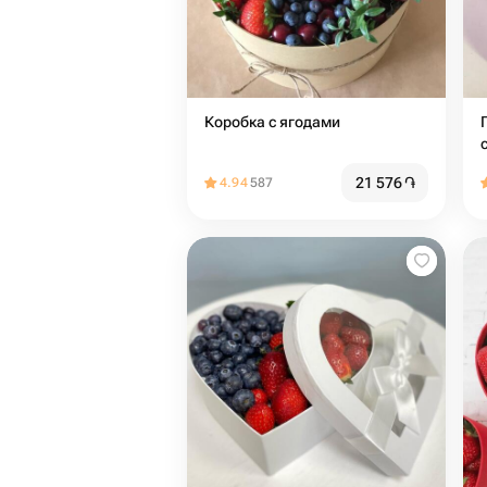
Коробка с ягодами
21 576
֏
4.94
587