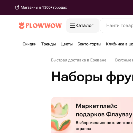
Магазины в 1300+ городах
Каталог
Найти това
Скидки
Тренды
Цветы
Бенто-торты
Клубника в ш
Быстрая доставка в Ереване
Вкусные 
Наборы фрук
Маркетплейс
подарков Флаувау
Выбор миллионов клиентов в
странах