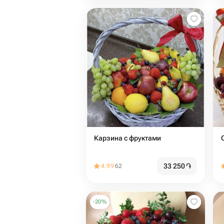
Карзина с фруктами
33 250
֏
4.99
62
-
20
%