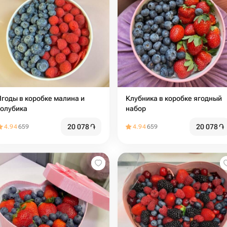
Ягоды в коробке малина и
Клубника в коробке ягодный
голубика
набор
20 078
֏
20 078
֏
4.94
659
4.94
659