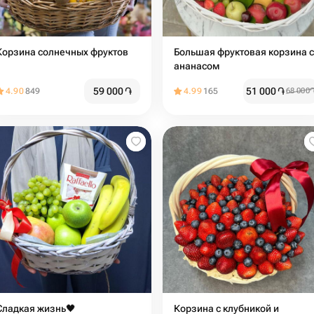
Корзина солнечных фруктов
Большая фруктовая корзина с
ананасом
59 000
֏
51 000
֏
4.90
849
4.99
165
68 000
Сладкая жизнь🖤
Корзина с клубникой и