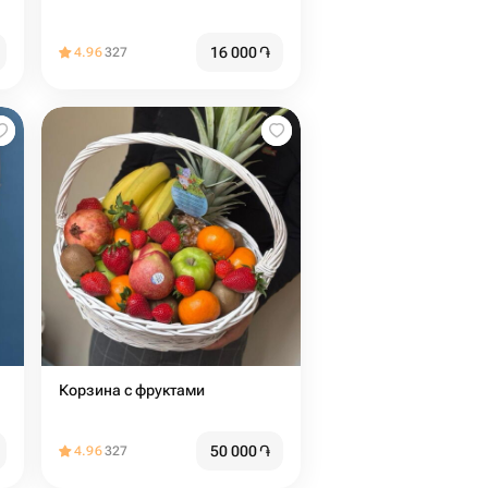
16 000
֏
4.96
327
Корзина с фруктами
50 000
֏
4.96
327