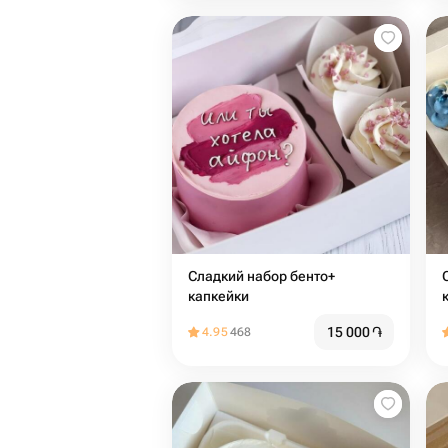
Сладкий набор бенто+
капкейки
15 000
֏
4.95
468