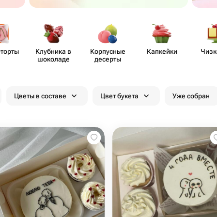
-торты
Клубника в
Корпусные
Капкейки
Чизк
шоколаде
десерты
Цветы в составе
Цвет букета
Уже собран