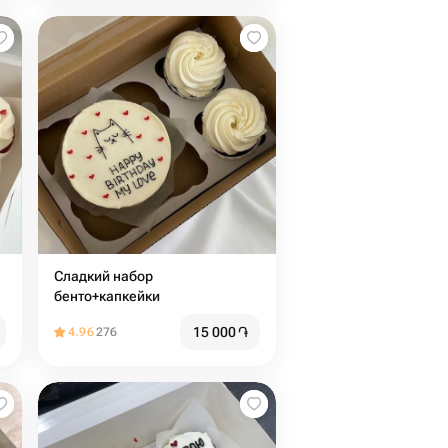
Сладкий набор
бенто+капкейки
15 000
֏
4.96
276