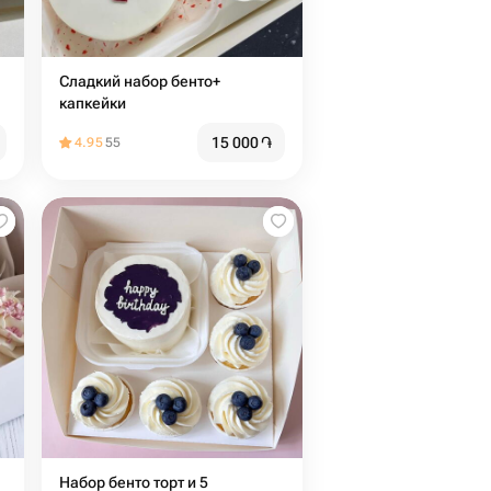
Сладкий набор бенто+
капкейки
15 000
֏
4.95
55
Набор бенто торт и 5