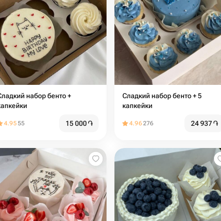
адкий набор бенто +
Сладкий набор бенто + 5
капкейки
капкейки
15 000
֏
24 937
֏
4.95
55
4.96
276