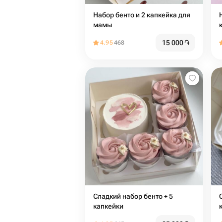
Набор бенто и 2 капкейка для
мамы
15 000
֏
4.95
468
Сладкий набор бенто + 5
Сл
капкейки