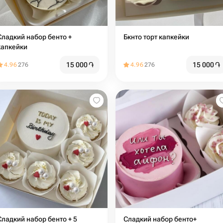
адкий набор бенто +
Бкнто торт капкейки
капкейки
15 000
֏
15 000
֏
4.96
276
4.96
276
Сладкий набор бенто + 5
Сладкий набор бенто+