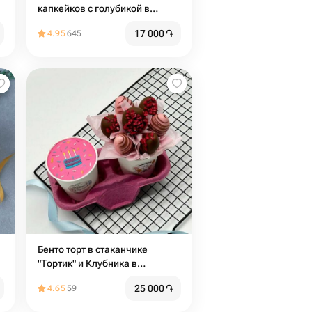
капкейков с голубикой в
подарок на день рождения
17 000
֏
4.95
645
Бенто торт в стаканчике
"Тортик" и Клубника в
шоколаде на день рождения
25 000
֏
4.65
59