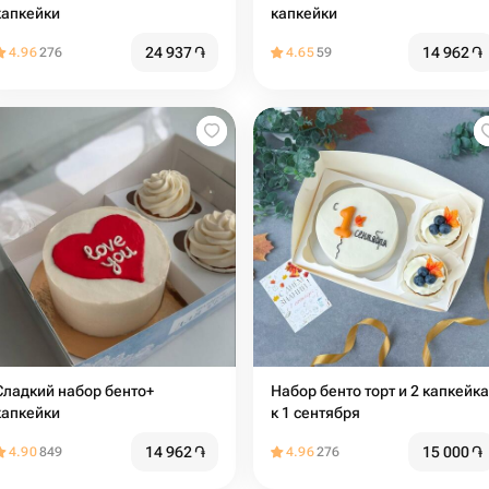
капкейки
капкейки
24 937
֏
14 962
֏
4.96
276
4.65
59
адкий набор бенто+
Набор бенто торт и 2 капкейка
капкейки
к 1 сентября
14 962
֏
15 000
֏
4.90
849
4.96
276