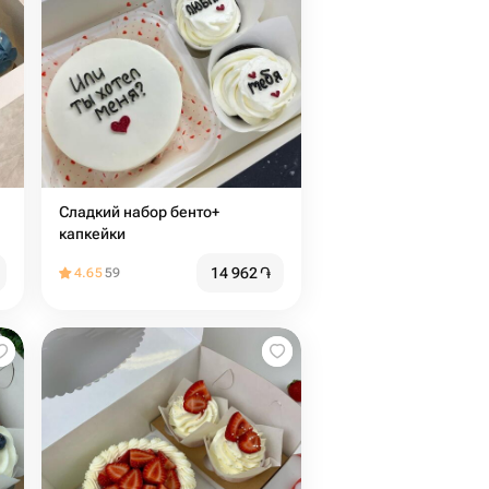
Сладкий набор бенто+
капкейки
14 962
֏
4.65
59