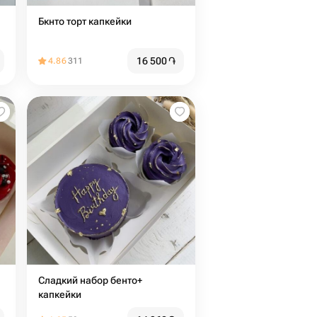
Бкнто торт капкейки
16 500
֏
4.86
311
Сладкий набор бенто+
капкейки