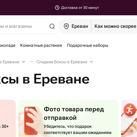
Доставка от 30 минут
ры и магазины
Ереван
Как можно скорее
околаде
Комнатные растения
Подарочные наборы
в Ереване
Сладкие боксы в Ереване
сы в Ереване
Фото товара перед
отправкой
 30+
Убедитесь, что подарок
соответствует вашим ожиданиям