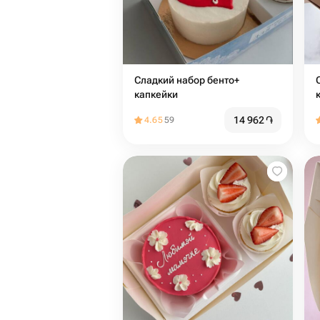
Сладкий набор бенто+
капкейки
14 962
֏
4.65
59