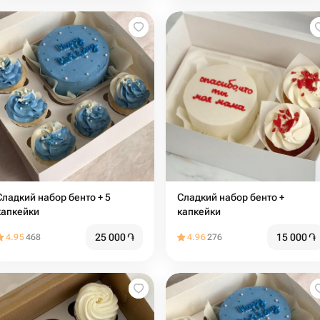
Сладкий набор бенто + 5
Сладкий набор бенто +
капкейки
капкейки
25 000
֏
15 000
֏
4.95
468
4.96
276