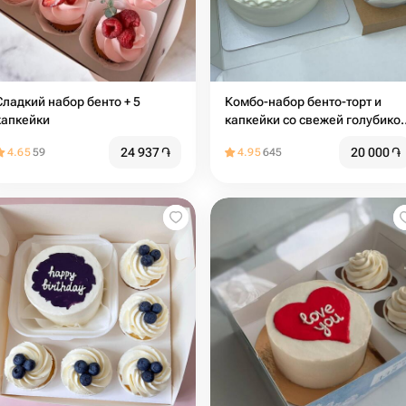
Сладкий набор бенто + 5
Комбо-набор бенто-торт и
капкейки
капкейки со свежей голубикой
начинкой и сливочным кремо
24 937
֏
20 000
֏
4.65
59
4.95
645
(2 шт)