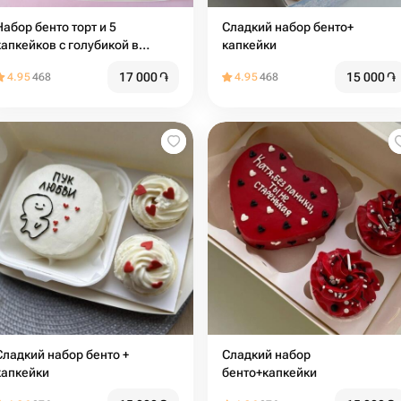
Набор бенто торт и 5
Сладкий набор бенто+
капкейков с голубикой в
капкейки
подарок на день рождения
17 000
֏
15 000
֏
4.95
468
4.95
468
адкий набор бенто +
Сладкий набор
капкейки
бенто+капкейки