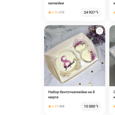
капкейки
24 937
֏
4.96
276
Набор бенто+капкейки на 8
Сл
марта
15 000
֏
4.95
468