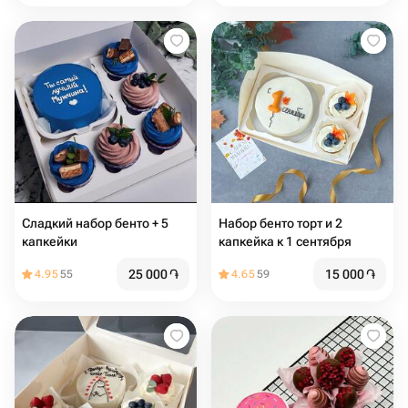
Сладкий набор бенто + 5
Набор бенто торт и 2
капкейки
капкейка к 1 сентября
25 000
֏
15 000
֏
4.95
55
4.65
59