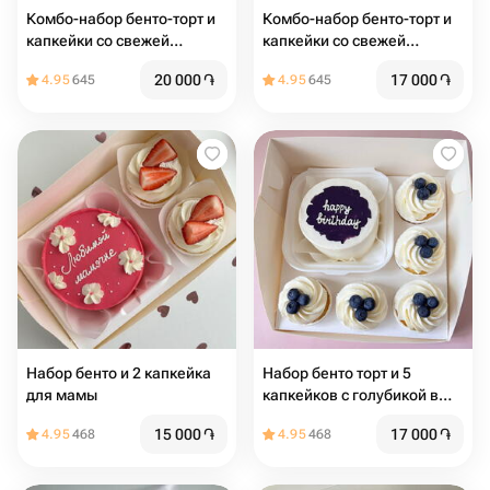
Комбо-набор бенто-торт и
Комбо-набор бенто-торт и
капкейки со свежей
капкейки со свежей
голубикой, начинкой и
клубникой, начинкой и
20 000
֏
17 000
֏
4.95
645
4.95
645
сливочным кремом (2 шт)
сливочным кремом (2 шт)
Набор бенто и 2 капкейка
Набор бенто торт и 5
для мамы
капкейков с голубикой в
подарок на день рождения
15 000
֏
17 000
֏
4.95
468
4.95
468