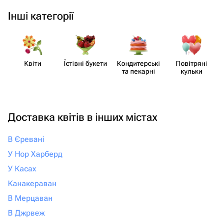
Інші категорії
Квіти
Їстівні букети
Кондит​ерські
Повітряні
та пекарні
кульки
Доставка квітів в інших містах
В Єревані
У Нор Харберд
У Касах
Канакераван
В Мерцаван
В Джрвеж