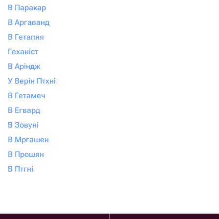
В Паракар
В Аргаванд
В Гетапня
Геханіст
В Аріндж
У Верін Птхні
В Гетамеч
В Егвард
В Зовуні
В Мргашен
В Прошян
В Птгні