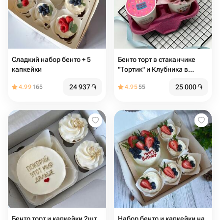
Сладкий набор бенто + 5
Бенто торт в стаканчике
капкейки
"Тортик" и Клубника в
шоколаде на день
24 937
֏
25 000
֏
4.99
165
4.95
55
рождения
Бенто торт и капкейки 2шт
Набор бенто и капкейки на