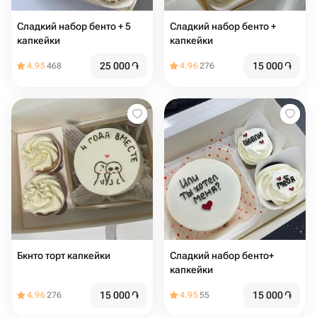
Сладкий набор бенто + 5
Сладкий набор бенто +
капкейки
капкейки
25 000
֏
15 000
֏
4.95
468
4.96
276
Бкнто торт капкейки
Сладкий набор бенто+
капкейки
15 000
֏
15 000
֏
4.96
276
4.95
55