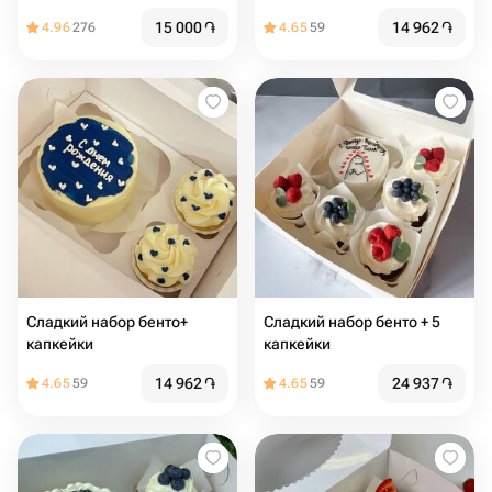
15 000
֏
14 962
֏
4.96
276
4.65
59
Сладкий набор бенто+
Сладкий набор бенто + 5
капкейки
капкейки
14 962
֏
24 937
֏
4.65
59
4.65
59