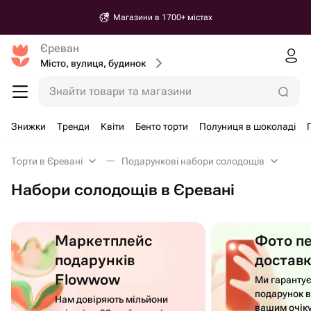
Магазини в 1700+ містах
Єреван
Місто, вулиця, будинок
Знайти товари та магазини
Знижки
Тренди
Квіти
Бенто торти
Полуниця в шоколаді
Торти в Єревані
Подарункові набори солодощів
Набори солодощів в Єревані
Маркетплейс
Фото п
подарунків
достав
Flowwow
Ми гаранту
подарунок в
Нам довіряють мільйони
вашим очік