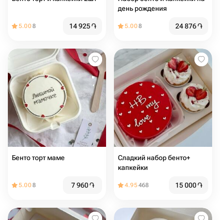
день рождения
14 925
֏
24 876
֏
5.00
8
5.00
8
Бенто торт маме
Сладкий набор бенто+
капкейки
7 960
֏
15 000
֏
5.00
8
4.95
468