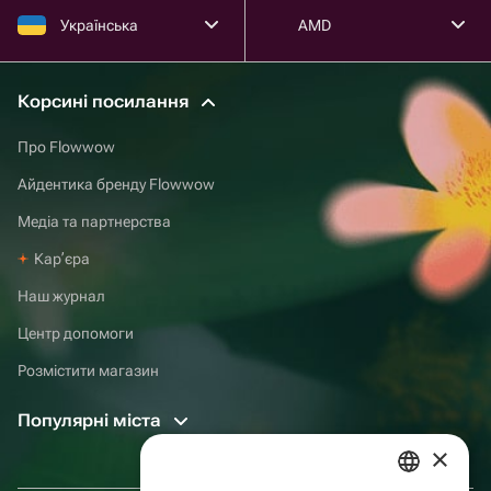
Українська
AMD
Корсині посилання
Про Flowwow
Айдентика бренду Flowwow
Медіа та партнерства
Карʼєра
Наш журнал
Центр допомоги
Розмістити магазин
Популярні міста
×