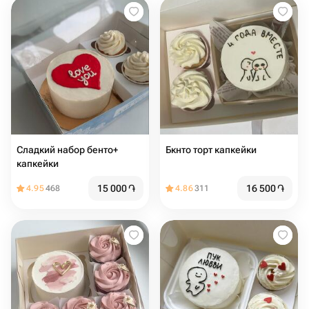
Сладкий набор бенто+
Бкнто торт капкейки
капкейки
15 000
֏
16 500
֏
4.95
468
4.86
311