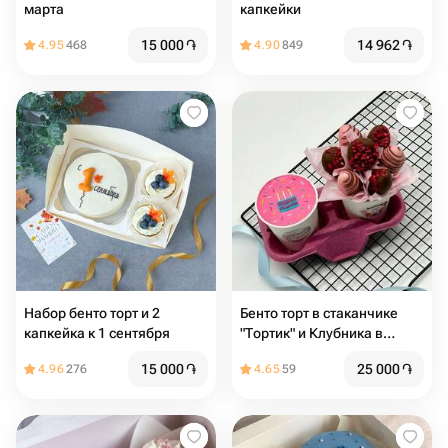
марта
капкейки
15 000
֏
14 962
֏
4.95
468
4.90
849
Набор бенто торт и 2
Бенто торт в стаканчике
капкейка к 1 сентября
"Тортик" и Клубника в
шоколаде на день
15 000
֏
25 000
֏
4.96
276
4.65
59
рождения