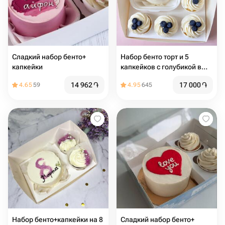
Сладкий набор бенто+
Набор бенто торт и 5
капкейки
капкейков с голубикой в
подарок на день рождения
14 962
֏
17 000
֏
4.65
59
4.95
645
Набор бенто+капкейки на 8
Сладкий набор бенто+