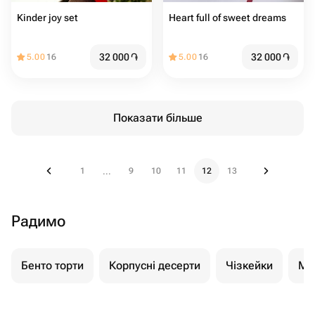
Kinder joy set
Heart full of sweet dreams
32 000
֏
32 000
֏
5.00
16
5.00
16
Показати більше
1
9
10
11
12
13
...
Радимо
Бенто торти
Корпусні десерти
Чізкейки
Мо