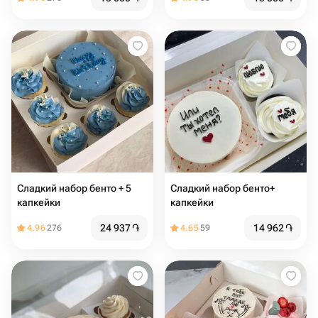
Сладкий набор бенто + 5
Сладкий набор бенто+
капкейки
капкейки
24 937
֏
14 962
֏
4.96
276
4.65
59