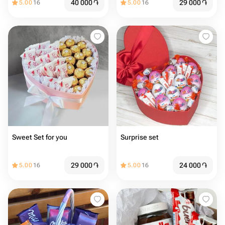
40 000
֏
29 000
֏
5.00
16
5.00
16
Sweet Set for you
Surprise set
29 000
֏
24 000
֏
5.00
16
5.00
16