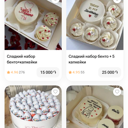
Сладкий набор
Сладкий набор бенто + 5
бенто+капкейки
капкейки
15 000
֏
25 000
֏
4.96
276
4.95
55