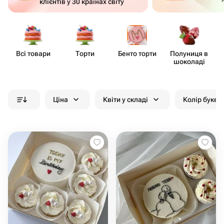
клієнтів у 30 країнах світу
Всі товари
Торти
Бенто торти
Полуниця в
шоколаді
Ціна
Квіти у складі
Колір букет