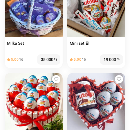
Milka Set
Mini set 🍫
35 000
֏
19 000
֏
5.00
16
5.00
16