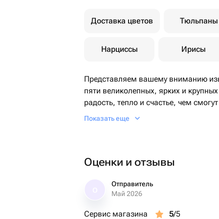
Доставка цветов
Тюльпаны
Нарциссы
Ирисы
Представляем вашему вниманию изы
пяти великолепных, ярких и крупны
радость, тепло и счастье, чем смогу
аккуратно упакован в экологически 
Показать еще
Этот букет станет чудесным подарко
настроение.
Оценки и отзывы
Отправитель
О
Май 2026
Сервис магазина
5
/5