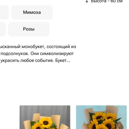
Высота - 60 см
Мимоза
Розы
сканный монобукет, состоящий из
х подсолнухов. Они символизируют
т украсить любое событие. Букет
чистую и стильную бумагу Крафт.
м, вызовет улыбку и поднимет