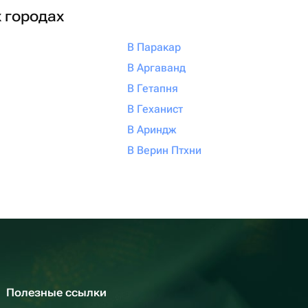
х городах
В Паракар
В Аргаванд
В Гетапня
В Геханист
В Ариндж
В Верин Птхни
Полезные ссылки