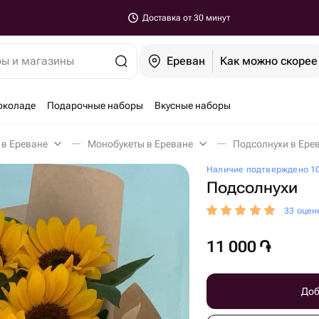
Доставка от 30 минут
ры и магазины
Ереван
Как можно скорее
околаде
Подарочные наборы
Вкусные наборы
 в Ереване
Монобукеты в Ереване
Подсолнухи в Ере
Наличие подтверждено 10
Подсолнухи
33 оцен
11 000
֏
Доб