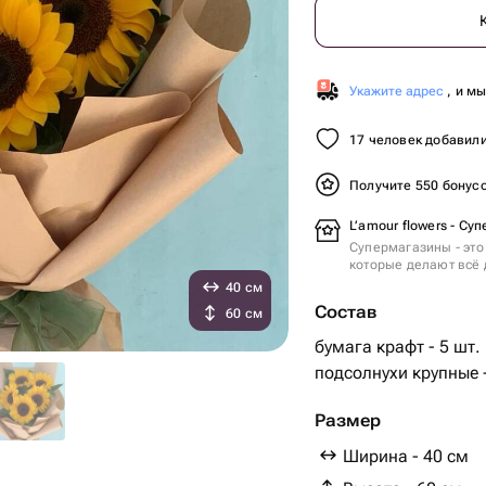
Укажите адрес
, и м
17 человек добавили
Получите 550 бонус
L’amour flowers - Су
Супермагазины - это
которые делают всё 
40 см
Состав
60 см
бумага крафт - 5 шт.
подсолнухи крупные -
Размер
Ширина - 40 см