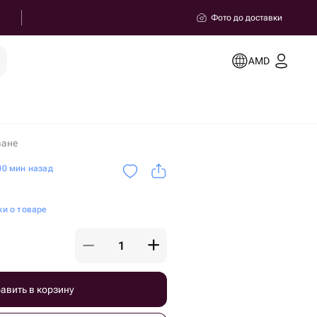
Фото до доставки
AMD
ване
0 мин назад
ки о товаре
авить в корзину