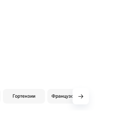
Гортензии
Французские розы
Амарилли