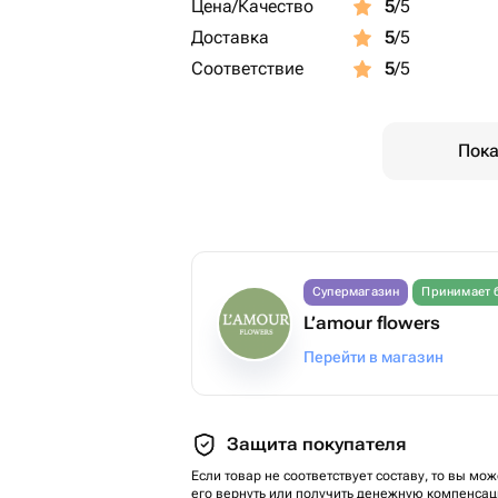
Цена/Качество
5
/5
Доставка
5
/5
Соответствие
5
/5
Пока
Супермагазин
Принимает 
L’amour flowers
Перейти в магазин
Защита покупателя
Если товар не соответствует составу, то вы мож
его вернуть или получить денежную компенсац