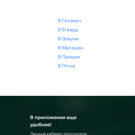
В Гетамеч
В Егвард
В Зовуни
В Мргашен
В Прошян
В Птгни
В приложении еще
удобнее!
Личный кабинет получателя,