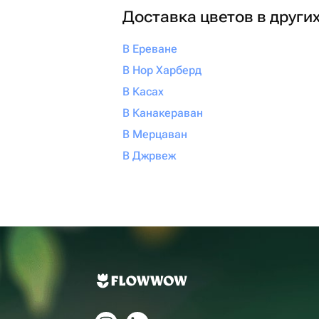
Доставка цветов в други
В Ереване
В Нор Харберд
В Касах
В Канакераван
В Мерцаван
В Джрвеж