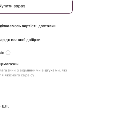
Купити зараз
и дізнаємось вартість доставки
ар до власної добірки
сів
пермагазин.
агазини з відмінними відгуками, які
я якісного сервісу.
 шт.