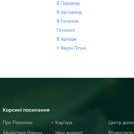
В Паракар
В Аргаванд
В Гетапня
Геханіст
В Аріндж
У Верін Птхні
Корсині посилання
Про Flowwow
Карʼєра
Центр доп
Айдентика бренду
Наш журнал
Розмістити