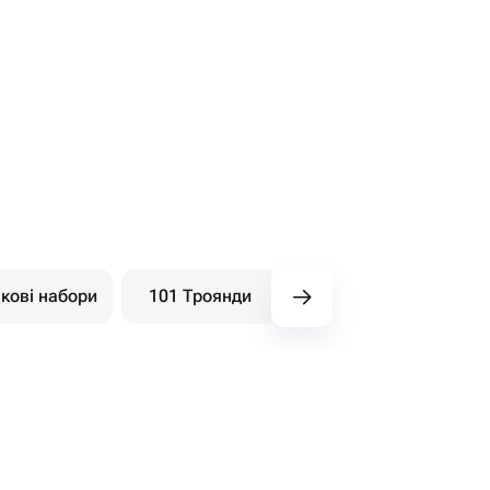
кові набори
101 Троянди
Букети ягідні