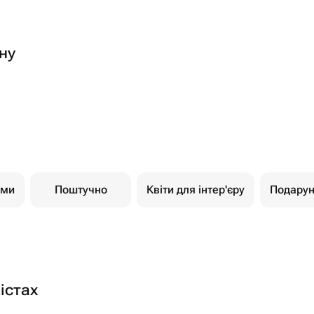
ну
ами
Поштучно
Квіти для інтер'єру
Подарун
істах