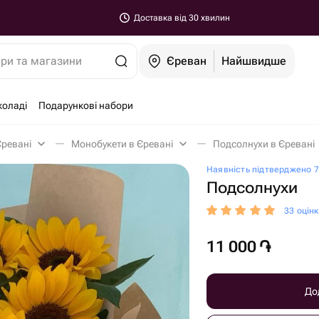
Доставка від 30 хвилин
ари та магазини
Єреван
Найшвидше
коладі
Подарункові набори
Єревані
Монобукети в Єревані
Подсолнухи в Єревані
Наявність підтверджено 7
Подсолнухи
33 оцін
11 000
֏
До