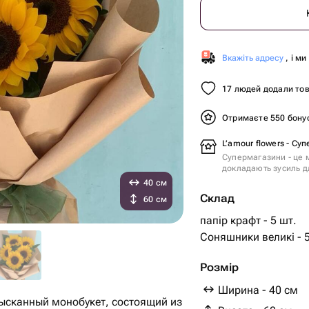
Вкажіть адресу
, і м
17 людей додали тов
Отримаєте 550 бону
L’amour flowers - Су
Супермагазини - це м
докладають зусиль дл
40 см
Склад
60 см
папір крафт - 5 шт.
Соняшники великі - 5
Розмір
Ширина - 40 см
сканный монобукет, состоящий из