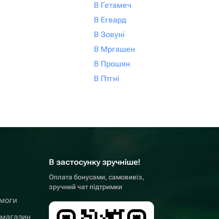
В Гетамеч
В Егвард
В Зовуні
В Мргашен
В Прошян
В Птгні
В застосунку зручніше!
Оплата бонусами, самовивіз,
зручний чат підтримки
омоги
 магазин