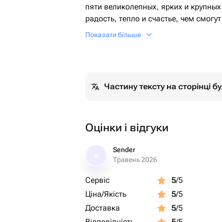
пяти великолепных, ярких и крупны
радость, тепло и счастье, чем смогу
аккуратно упакован в экологически 
Показати більше
Этот букет станет чудесным подарко
настроение.
Частину тексту на сторінці 
Оцінки і відгуки
Sender
S
Травень 2026
Сервіс
5
/5
Ціна/Якість
5
/5
Доставка
5
/5
Відповідність
5
/5