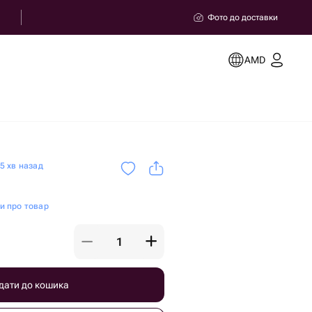
Фото до доставки
AMD
5 хв назад
ки про товар
дати до кошика