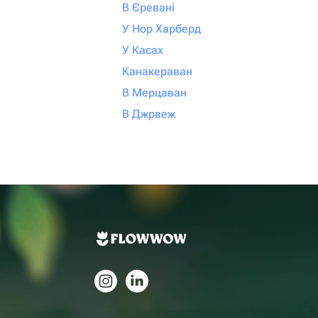
В Єревані
У Нор Харберд
У Касах
Канакераван
В Мерцаван
В Джрвеж