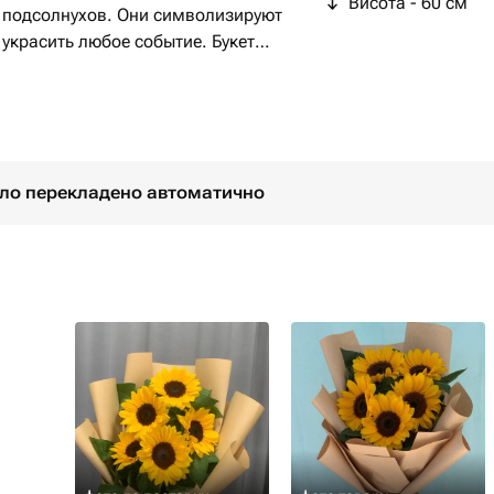
Висота - 60 см
х подсолнухов. Они символизируют
т украсить любое событие. Букет
чистую и стильную бумагу Крафт.
м, вызовет улыбку и поднимет
було перекладено автоматично