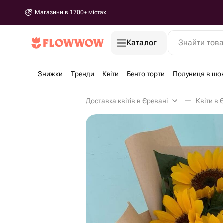
Магазини в 1700+ містах
Каталог
Знайти тов
Знижки
Тренди
Квіти
Бенто торти
Полуниця в шо
Доставка квітів в Єревані
Квіти в 